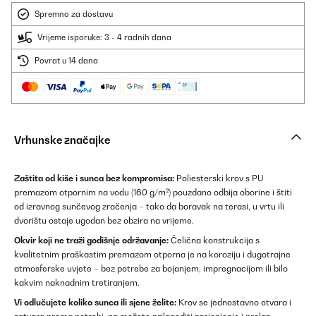
Spremno za dostavu
Vrijeme isporuke: 3 - 4 radnih dana
Povrat u 14 dana
Vrhunske značajke
Zaštita od kiše i sunca bez kompromisa:
Poliesterski krov s PU
premazom otpornim na vodu (160 g/m²) pouzdano odbija oborine i štiti
od izravnog sunčevog zračenja – tako da boravak na terasi, u vrtu ili
dvorištu ostaje ugodan bez obzira na vrijeme.
Okvir koji ne traži godišnje održavanje:
Čelična konstrukcija s
kvalitetnim praškastim premazom otporna je na koroziju i dugotrajne
atmosferske uvjete – bez potrebe za bojanjem, impregnacijom ili bilo
kakvim naknadnim tretiranjem.
Vi odlučujete koliko sunca ili sjene želite:
Krov se jednostavno otvara i