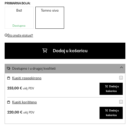
PRIMARNA BOJA:
Bež
Tamno siva
Dostupno
Što znače statusi?
Dodaj u košaricu
Dostupno i u drugoj kvaliteti
Kupiti raspakirano
Dodaj u
233,00 €
uklj. PDV
košaricu
Kupiti korišteno
Dodaj u
220,00 €
uklj. PDV
košaricu