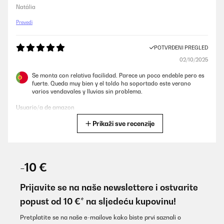
Natália
Prevedi
POTVRĐENI PREGLED
02/10/2025
Se monta con relativa facilidad. Parece un poco endeble pero es
fuerte. Queda muy bien y el toldo ha soportado este verano
varios vendavales y lluvias sin problema.
Usuario/a de amazon
Prikaži sve recenzije
Prevedi
POTVRĐENI PREGLED
08/06/2025
-10 €
Article suffisanment solide la bâche protège très bien le seul
soucis c est le montage qui est quand même assez complexe...
Prijavite se na naše newslettere i ostvarite
popust od 10 €* na sljedeću kupovinu!
Utilisateur d'Amazon
Prevedi
Pretplatite se na naše e-mailove kako biste prvi saznali o