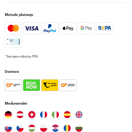
Metode plaćanja
* Sve cijene uključuju PDV.
Dostava
Međunarodni