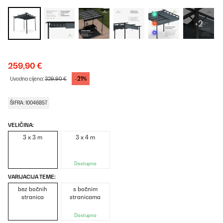
+2
259,90 €
-21%
Uvodna cijena:
329,90 €
ŠIFRA: 10046857
VELIČINA:
3 x 3 m
3 x 4 m
Dostupno
VARIJACIJA TEME:
bez bočnih
s bočnim
stranica
stranicama
Dostupno