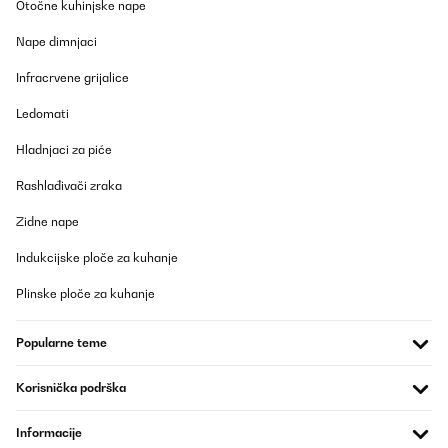
Otočne kuhinjske nape
Die Pergola bestellt und paar Tage später kamen die beiden
Pakte.Die Pergola macht einen soliden Eindruck.Beim Aufbau
Nape dimnjaci
sollte sich man ruhig Zeit nehmen und exakt nach Aufbauplan
zusammenschrauben und -montieren. Alle Teile sind vorbildlich
nummeriert bzw. beschriftet, dass man sich gut zu recht findet.
Infracrvene grijalice
Der Aufbau verlangt etwas Ruhe und Zeit, aber dennoch gut
machbar.Bin voll zufrieden und für den Preis sowieso
Ledomati
doppelt..Auch die beiden Rollos an 2 Seiten, rundem die Pergola
ab. Volle Kaufempfehlung!!!
Hladnjaci za piće
Amazon-Benutzer
Rashlađivači zraka
Prevedi
Zidne nape
POTVRĐENI PREGLED
Indukcijske ploče za kuhanje
05/06/2024
Plinske ploče za kuhanje
Prompte Lieferung innert 3 Tagen, alle Teile vorhanden,
verständliche Betriebsanleitung, innert 2 Stundenaufgebaut.
Macht einen stabilen Eindruck. Kann ich nur weiterempfehlen.
Popularne teme
RIO
Korisnička podrška
Amazon-Benutzer
Prevedi
Informacije