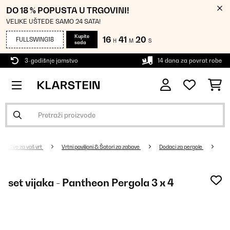
DO 18 % POPUSTA U TRGOVINI!
VELIKE UŠTEDE SAMO 24 SATA!
Kupite
16
41
20
FULLSWING18
H
M
S
sada
3-godišnje jamstvo
14 dana za povrat robe
Sve za vaš vrt
Vrtni paviljoni & Šatori za zabave
Dodaci za pergole
set vijaka - Pantheon Pergola 3 x 4