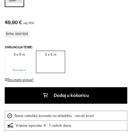
49,90 €
uklj. PDV
ŠIFRA: 10047504
VARIJACIJA TEME:
3 x 6 m
3 x 4 m
Dostupno
Što znače statusi?
Dodaj u košaricu
Samo nekoliko komada na skladištu - naruči brzo!
Vrijeme isporuke: 5 - 7 radnih dana