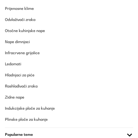
Prijenosne klime
Odvlaživači zraka
Otočne kuhinjske nape
Nape dimnjaci
Infracrvene grijalice
Ledomati
Hladnjaci za piće
Rashlađivači zraka
Zidne nape
Indukcijske ploče za kuhanje
Plinske ploče za kuhanje
Popularne teme