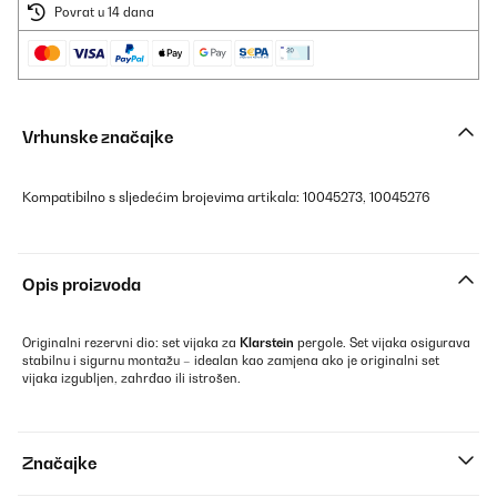
Povrat u 14 dana
Vrhunske značajke
Kompatibilno s sljedećim brojevima artikala: 10045273, 10045276
Opis proizvoda
Originalni rezervni dio: set vijaka za
Klarstein
pergole. Set vijaka osigurava
stabilnu i sigurnu montažu – idealan kao zamjena ako je originalni set
vijaka izgubljen, zahrđao ili istrošen.
Značajke