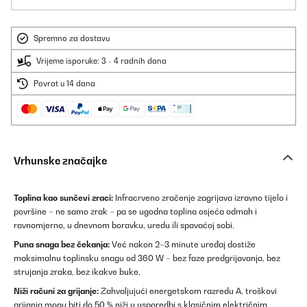
Spremno za dostavu
Vrijeme isporuke: 3 - 4 radnih dana
Povrat u 14 dana
Vrhunske značajke
Toplina kao sunčevi zraci:
Infracrveno zračenje zagrijava izravno tijelo i
površine – ne samo zrak – pa se ugodna toplina osjeća odmah i
ravnomjerno, u dnevnom boravku, uredu ili spavaćoj sobi.
Puna snaga bez čekanja:
Već nakon 2–3 minute uređaj dostiže
maksimalnu toplinsku snagu od 360 W – bez faze predgrijavanja, bez
strujanja zraka, bez ikakve buke.
Niži računi za grijanje:
Zahvaljujući energetskom razredu A, troškovi
grijanja mogu biti do 50 % niži u usporedbi s klasičnim električnim