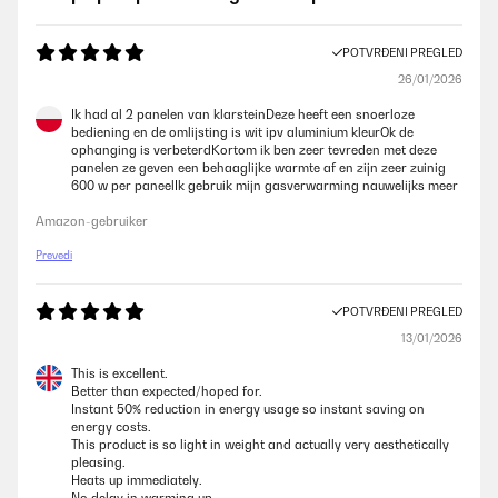
POTVRĐENI PREGLED
26/01/2026
Ik had al 2 panelen van klarsteinDeze heeft een snoerloze
bediening en de omlijsting is wit ipv aluminium kleurOk de
ophanging is verbeterdKortom ik ben zeer tevreden met deze
panelen ze geven een behaaglijke warmte af en zijn zeer zuinig
600 w per paneelIk gebruik mijn gasverwarming nauwelijks meer
Amazon-gebruiker
Prevedi
POTVRĐENI PREGLED
13/01/2026
This is excellent.
Better than expected/hoped for.
Instant 50% reduction in energy usage so instant saving on
energy costs.
This product is so light in weight and actually very aesthetically
pleasing.
Heats up immediately.