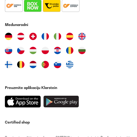
Paneel entfernt auf den Tisch stelle, schaltet dieses entsprechend
angenehm zu und ab, ohne dass es sich im Dauerbetrieb befindet
Also funktioniert auch dieses Teil in diesem Sinne. dies gibt mir
den Aufschluss, dass das Heizpaneel und der Thermostat sich
gegenseitig in der Nähe befinden müssen, um auch entsprechend
Međunarodni
aufeinander reagieren zu können.
Amazon-Benutzer
Prevedi
POTVRĐENI PREGLED
02/10/2020
Ho acquistato questo riscaldatore per il bagno,giacche non
disponiamo di molto spazio,ero stata tentata per via delle
dimensioni slim e dal fatto che si può applicare al muro..le mie
Preuzmite aplikaciju Klarstein
aspettative sono state ampiamente ripagate..fa presto calore e
visivamente fa davvero una splendida figura.
Utente Amazon
Prevedi
Certified shop