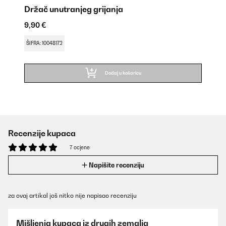
Držač unutranjeg grijanja
9,90 €
ŠIFRA: 10048172
Dodaj u košaricu
Recenzije kupaca
7 ocjene
Napišite recenziju
za ovaj artikal još nitko nije napisao recenziju
Mišljenja kupaca iz drugih zemalja