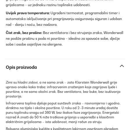
grijalicama – uz jednaku razinu toplinske udobnosti.
Uvijek prava temperatura:
Ugrađeni termostat, programabilni timer i
automatsko isključivanje pri pregrijavanju osiguravaju siguran i udoban
rad – danju i noću, bez nadzora.
Čist zrak, bez prašine:
Bez ventilatora i bez strujanja zraka, Wonderwall
ne podiže prašinu s poda ni površina – idealno za spavaće sobe, dječje
sobe i osobe osjetljive na alergene.
Opis proizvoda
Zimi su hladni zidovi, a ne samo zrak – zato Klarstein Wonderwall grije
upravo onako kako treba: infracrvenim zračenjem koje zagrijava ljude i
površine, a ne samo okolni zrak. Bez ventilatora, bez buke, bez isušivanja
prostorije.
Infracrvena toplina djeluje poput sunčevih zraka – ravnomjerno i ugodno,
direktno na tijelo i okolne površine. U roku od 2–3 minute uređaj dostiže
punu toplinsku snagu od 360 W, bez ikakve faze zagrijavanja. Energetski
razred A znači do 50 % niže troškove grijanja u usporedbi s klasičnim
električnim grijalicama – ista udobnost, manji račun za struju.
Robusno aluminijsko kućište s kvalitetnom lakirnom završnom obradom