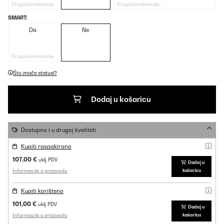
Druga kombinacija
Druga kombinacija
SMART:
Da
Ne
Druga kombinacija
Što znače statusi?
Dodaj u košaricu
Dostupno i u drugoj kvaliteti
Kupiti raspakirano
107,00 €
uklj. PDV
Dodaj u
Informacije o proizvodu
košaricu
Kupiti korišteno
101,00 €
uklj. PDV
Dodaj u
Informacije o proizvodu
košaricu