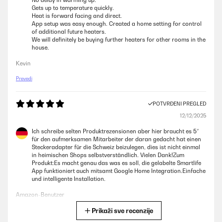
No delay in warming up.
Gets up to temperature quickly.
Heat is forward facing and direct.
App setup was easy enough. Created a home setting for control
of additional future heaters.
We will definitely be buying further heaters for other rooms in the
house.
Kevin
Prevedi
POTVRĐENI PREGLED
12/12/2025
Ich schreibe selten Produktrezensionen aber hier braucht es 5*
für den aufmerksamen Mitarbeiter der daran gedacht hat einen
Steckeradapter für die Schweiz beizulegen, dies ist nicht einmal
in heimischen Shops selbstverständlich. Vielen Dank!Zum
Produkt:Es macht genau das was es soll, die gelabelte Smartlife
App funktioniert auch mitsamt Google Home Integration.Einfache
und intelligente Installation.
Amazon-Benutzer
Prikaži sve recenzije
Prevedi