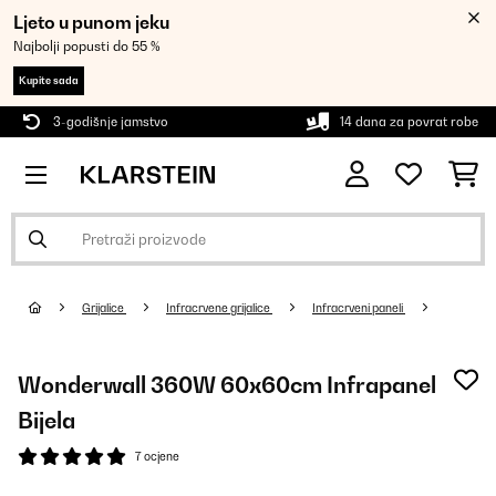
Ljeto u punom jeku
Najbolji popusti do 55 %
Kupite sada
3-godišnje jamstvo
14 dana za povrat robe
Grijalice
Infracrvene grijalice
Infracrveni paneli
Wonderwall 360W 60x60cm Infrapanel
Bijela
7 ocjene