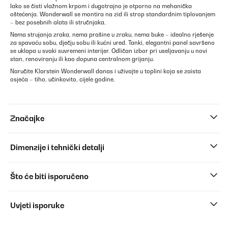
lako se čisti vlažnom krpom i dugotrajno je otporno na mehanička
oštećenja. Wonderwall se montira na zid ili strop standardnim tiplovanjem
– bez posebnih alata ili stručnjaka.
Nema strujanja zraka, nema prašine u zraku, nema buke – idealno rješenje
za spavaću sobu, dječju sobu ili kućni ured. Tanki, elegantni panel savršeno
se uklapa u svaki suvremeni interijer. Odličan izbor pri useljavanju u novi
stan, renoviranju ili kao dopuna centralnom grijanju.
Naručite Klarstein Wonderwall danas i uživajte u toplini koja se zaista
osjeća – tiho, učinkovito, cijele godine.
Značajke
Dimenzije i tehnički detalji
Što će biti isporučeno
Uvjeti isporuke