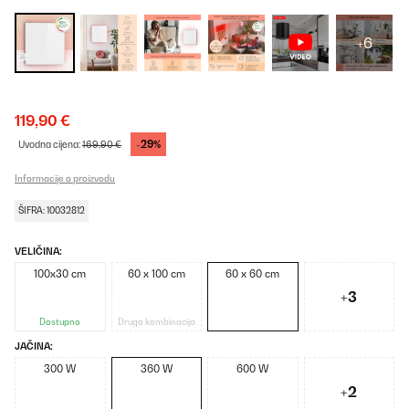
+6
119,90 €
-29%
Uvodna cijena:
169,90 €
Informacije o proizvodu
ŠIFRA: 10032812
VELIČINA:
100x30 cm
60 x 100 cm
60 x 60 cm
+3
Dostupno
Druga kombinacija
JAČINA:
300 W
360 W
600 W
+2