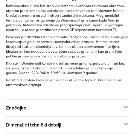
Robusno aluminijsko kućište s kvalitetnom lakiranom završnom obradom
otporno je na mehanička oštećenja i jednostavno se čisti vlažnom krpom.
Uređaj se montira na zid ili strop standardnim tiplama. Programabilni
termostat i tajmer osiguravaju da Wonderwall grije samo kada Vam je
potrebno. Automatska zaštita od pregrijavanja jamči sigurnu dugotrajnu
upotrebu, a uređaj je certificiran prema CE sigurnosnim normama EU.
Posebno je prikladan za spavaće sobe, dječje sobe i kućni ured – svuda gdje
konvekcijske grijalice stvaraju neugodni vrtlog prašine. Minimalističan
dizajn od stakla ili aluminija savršeno se uklapa u suvremene interijere.
Idealan je i kao nadopuna postojećem sustavu grijanja ili kao promišljen
poklon pri useljenju u novi dom ili obnovi prostora.
Klarstein Wonderwall kombinira infracrveno grijanje, potpuno tih rad bez
strujanja zraka i fleksibilnu montažu – za udobno grijanje kroz cijelu
godinu. Napon: 220–240 V, 50/60 Hz. Jamstvo: 2 godine.
Naručite Klarstein Wonderwall danas i uživajte u toplom, tihom domu uz
niže troškove grijanja.
Značajke
Dimenzije i tehnički detalji