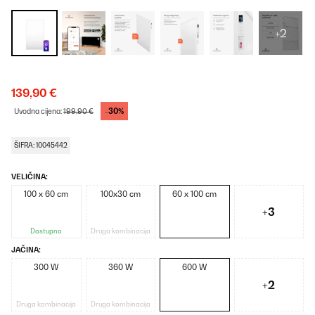
+2
139,90 €
-30%
Uvodna cijena:
199,90 €
ŠIFRA: 10045442
VELIČINA:
100 x 60 cm
100x30 cm
60 x 100 cm
+3
Dostupno
Druga kombinacija
JAČINA:
300 W
360 W
600 W
+2
Druga kombinacija
Druga kombinacija