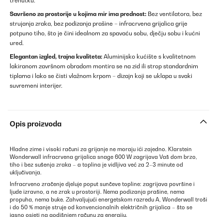
trenutku.
Savršeno za prostorije u kojima mir ima prednost:
Bez ventilatora, bez
strujanja zraka, bez podizanja prašine – infracrvena grijalica grije
potpuno tiho, što je čini idealnom za spavaću sobu, dječju sobu i kućni
ured.
Elegantan izgled, trajna kvaliteta:
Aluminijsko kućište s kvalitetnom
lakiranom završnom obradom montira se na zid ili strop standardnim
tiplama i lako se čisti vlažnom krpom – dizajn koji se uklapa u svaki
suvremeni interijer.
Opis proizvoda
Hladne zime i visoki računi za grijanje ne moraju ići zajedno. Klarstein
Wonderwall infracrvena grijalica snage 600 W zagrijava Vaš dom brzo,
tiho i bez sušenja zraka – a toplina je vidljiva već za 2–3 minute od
uključivanja.
Infracrveno zračenje djeluje poput sunčeve topline: zagrijava površine i
ljude izravno, a ne zrak u prostoriji. Nema podizanja prašine, nema
propuha, nema buke. Zahvaljujući energetskom razredu A, Wonderwall troši
i do 50 % manje struje od konvencionalnih električnih grijalica – što se
jasno osjeti na godišnjem računu za energiju.