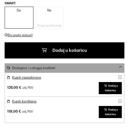
SMART:
Da
Ne
Druga kombinacija
Što znače statusi?
Dodaj u košaricu
Dostupno i u drugoj kvaliteti
Kupiti raspakirano
Dodaj u
125,00 €
uklj. PDV
košaricu
Kupiti korišteno
Dodaj u
118,00 €
uklj. PDV
košaricu