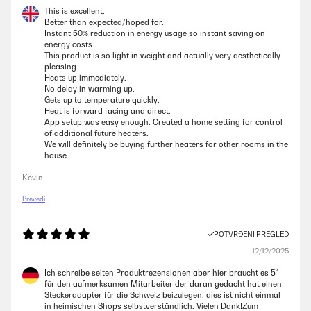
This is excellent.
Better than expected/hoped for.
Instant 50% reduction in energy usage so instant saving on
energy costs.
This product is so light in weight and actually very aesthetically
pleasing.
Heats up immediately.
No delay in warming up.
Gets up to temperature quickly.
Heat is forward facing and direct.
App setup was easy enough. Created a home setting for control
of additional future heaters.
We will definitely be buying further heaters for other rooms in the
house.
Kevin
Prevedi
POTVRĐENI PREGLED
12/12/2025
Ich schreibe selten Produktrezensionen aber hier braucht es 5*
für den aufmerksamen Mitarbeiter der daran gedacht hat einen
Steckeradapter für die Schweiz beizulegen, dies ist nicht einmal
in heimischen Shops selbstverständlich. Vielen Dank!Zum