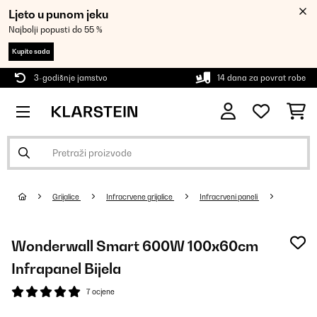
Ljeto u punom jeku
Najbolji popusti do 55 %
Kupite sada
3-godišnje jamstvo
14 dana za povrat robe
Grijalice
Infracrvene grijalice
Infracrveni paneli
Wonderwall Smart 600W 100x60cm
Infrapanel Bijela
7 ocjene