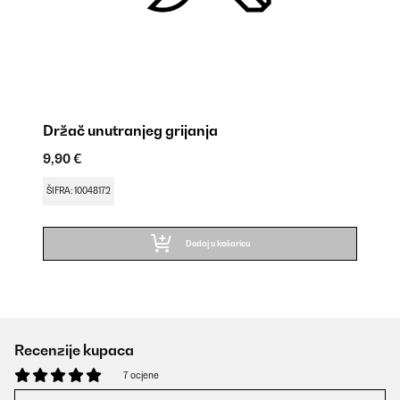
Držač unutranjeg grijanja
9,90 €
ŠIFRA: 10048172
Dodaj u košaricu
Recenzije kupaca
7 ocjene