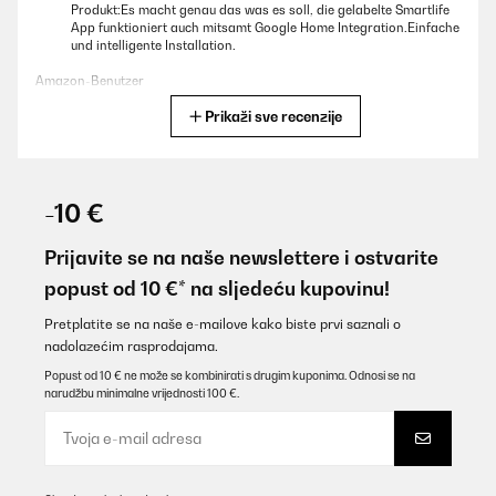
Produkt:Es macht genau das was es soll, die gelabelte Smartlife
App funktioniert auch mitsamt Google Home Integration.Einfache
und intelligente Installation.
Amazon-Benutzer
Prikaži sve recenzije
Prevedi
POTVRĐENI PREGLED
11/11/2025
-10 €
Conforme à la descriptionTrès bonne qualitéFacile de emploie
Prijavite se na naše newslettere i ostvarite
Utilisateur d'Amazon
popust od 10 €* na sljedeću kupovinu!
Prevedi
Pretplatite se na naše e-mailove kako biste prvi saznali o
nadolazećim rasprodajama.
POTVRĐENI PREGLED
Popust od 10 € ne može se kombinirati s drugim kuponima. Odnosi se na
narudžbu minimalne vrijednosti 100 €.
13/11/2024
Habe diese sehr schmalen Heizkörper für Deckenmontage in
Schrägdeckenraum gekauft.Drei Stück à 300 W sind für eine
Fläche von 24qm sicher knapp bemessen. Sie schaffen aber, gut
im Raum verteilt, recht schnell eine Temperaturanhebung um ca. 5