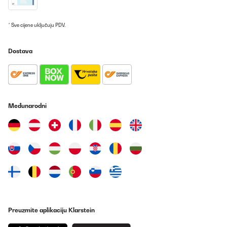
angenehmes Wohngefühl.Was verstärken positiv hinzukommt ist
die geringe Leistungsaufnahme und an Tagen, an denen es
draußen kalt ist aber die Sonne scheint, können wir mit unserem
Balkon Kraftwerk kostenlos Wärme erzeugen.Zu der
* Sve cijene uključuju PDV.
Fernbedienung und den Temperatursensor . Ob dieser haargenau
die exakte Temperatur anzeigt, kann ich nicht wirklich sagen
dazu fehlen mir die Messinstrumente. Jedoch wenn ich den
Dostava
Temperatursensor auf 21 °C stelle und diesen circa 2 m vom
Paneel entfernt auf den Tisch stelle, schaltet dieses entsprechend
angenehm zu und ab, ohne dass es sich im Dauerbetrieb befindet
Also funktioniert auch dieses Teil in diesem Sinne. dies gibt mir
den Aufschluss, dass das Heizpaneel und der Thermostat sich
gegenseitig in der Nähe befinden müssen, um auch entsprechend
Međunarodni
aufeinander reagieren zu können.
Amazon-Benutzer
Prevedi
POTVRĐENI PREGLED
02/10/2020
Ho acquistato questo riscaldatore per il bagno,giacche non
disponiamo di molto spazio,ero stata tentata per via delle
dimensioni slim e dal fatto che si può applicare al muro..le mie
Preuzmite aplikaciju Klarstein
aspettative sono state ampiamente ripagate..fa presto calore e
visivamente fa davvero una splendida figura.