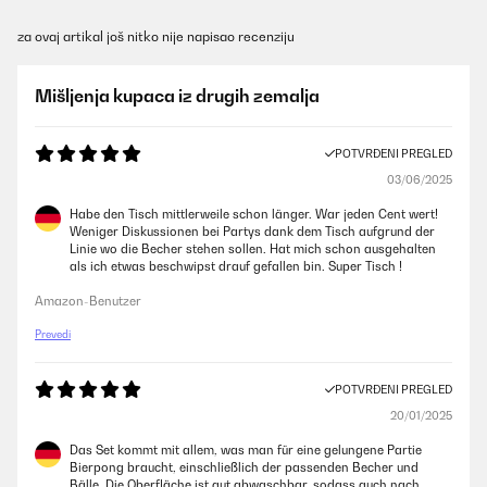
za ovaj artikal još nitko nije napisao recenziju
Mišljenja kupaca iz drugih zemalja
POTVRĐENI PREGLED
03/06/2025
Habe den Tisch mittlerweile schon länger. War jeden Cent wert!
Weniger Diskussionen bei Partys dank dem Tisch aufgrund der
Linie wo die Becher stehen sollen. Hat mich schon ausgehalten
als ich etwas beschwipst drauf gefallen bin. Super Tisch !
Amazon-Benutzer
Prevedi
POTVRĐENI PREGLED
20/01/2025
Das Set kommt mit allem, was man für eine gelungene Partie
Bierpong braucht, einschließlich der passenden Becher und
Bälle. Die Oberfläche ist gut abwaschbar, sodass auch nach