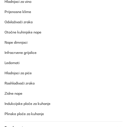
Hladnjaci za vino
entscheidender Vorteil dieses Tisches ist seine Wasserfestigkeit.
Diese Eigenschaft trägt dazu bei, dass der Tisch langlebig bleibt
und auch bei unerwarteten Flüssigkeitsverschüttungen keinen
Prijenosne klime
Schaden nimmt. Die Tatsache, dass der Tisch mit Bierpong Red
Cups geliefert wird, macht ihn zu einem praktischen
Odvlaživači zraka
Komplettpaket für alle, die sofort mit dem Spielen beginnen
möchten.
Otočne kuhinjske nape
Amazon-Benutzer
Nape dimnjaci
Prevedi
Infracrvene grijalice
POTVRĐENI PREGLED
Ledomati
28/05/2022
Hladnjaci za piće
Hallo,da meine Freunde und ich beim Feiern immer die
verrücktesten Tische benutzen, um Bier Pong spielen zu können,
Rashlađivači zraka
ist mir an einem Abend plötzlich die Idee gekommen, einen Tisch
dafür zu kaufen. Gesagt, getan, schaue ich auf Amazon und finde
Zidne nape
direkt diesen Tisch. Bestellt, angekommen und bei der ersten
Feier direkt ausprobiert, muss ich sagen, dass dieser Tisch
Indukcijske ploče za kuhanje
einfach gut ist. Man kann bei einem faltbaren Tisch nicht
erwarten, dass dieser genauso stabil ist wie ein regulärer Tisch.
Hier muss man von der Stabilität her ein Punkt abziehen, Die
Plinske ploče za kuhanje
Qualität des Tisches ist jedoch perfekt. Sehr gute Verarbeitung,
Regelwerk für Bier Pong liegt dabei(Wenn jemand diese nicht
kennt) und Halter für die Becher sind ebenfalls inklusive. Ich bin