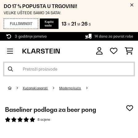
DO 17 % POPUSTA U TRGOVINI!
VELIKE UŠTEDE SAMO 24 SATA!
Kupite
13
21
25
FULLSWING17
H
M
S
sada
3-godišnje jamstvo
14 dana za povrat robe
Kućanski aparati
Moderna kuća
Baseliner podloga za beer pong
8 ocjene