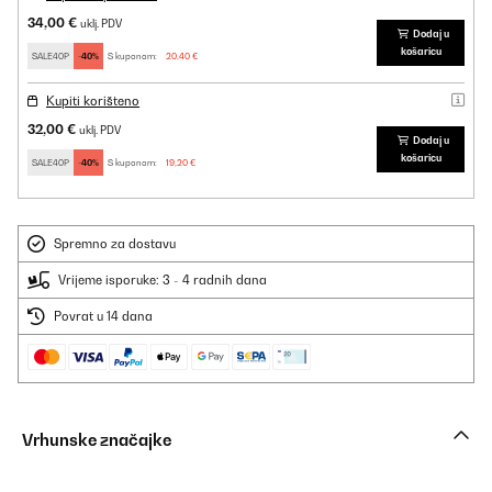
34,00 €
uklj. PDV
Dodaj u
košaricu
SALE40P
-40%
S kuponom:
20,40 €
Kupiti korišteno
32,00 €
uklj. PDV
Dodaj u
košaricu
SALE40P
-40%
S kuponom:
19,20 €
Spremno za dostavu
Vrijeme isporuke: 3 - 4 radnih dana
Povrat u 14 dana
Vrhunske značajke