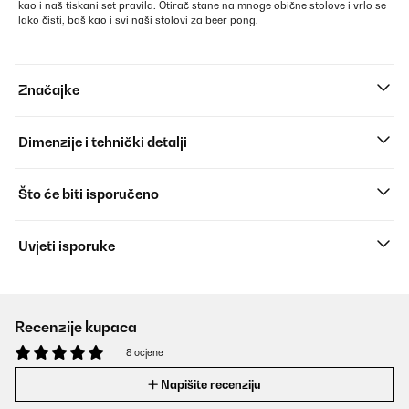
kao i naš tiskani set pravila. Otirač stane na mnoge obične stolove i vrlo se
lako čisti, baš kao i svi naši stolovi za beer pong.
Značajke
Dimenzije i tehnički detalji
Što će biti isporučeno
Uvjeti isporuke
Recenzije kupaca
8 ocjene
Napišite recenziju