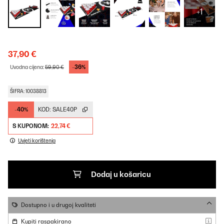
+1
37,90 €
-36%
Uvodna cijena:
59,90 €
ŠIFRA: 10038813
-40%
KOD:
SALE40P
S KUPONOM:
22,74 €
Uvjeti korištenja
Dodaj u košaricu
Dostupno i u drugoj kvaliteti
Kupiti raspakirano