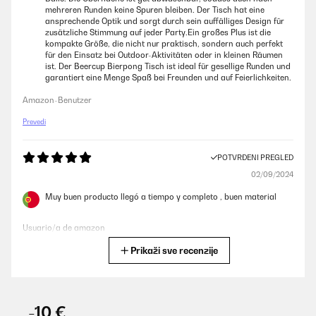
mehreren Runden keine Spuren bleiben. Der Tisch hat eine
ansprechende Optik und sorgt durch sein auffälliges Design für
zusätzliche Stimmung auf jeder Party.Ein großes Plus ist die
kompakte Größe, die nicht nur praktisch, sondern auch perfekt
für den Einsatz bei Outdoor-Aktivitäten oder in kleinen Räumen
ist. Der Beercup Bierpong Tisch ist ideal für gesellige Runden und
garantiert eine Menge Spaß bei Freunden und auf Feierlichkeiten.
Amazon-Benutzer
Prevedi
POTVRĐENI PREGLED
02/09/2024
Muy buen producto llegó a tiempo y completo , buen material
Usuario/a de amazon
Prikaži sve recenzije
Prevedi
POTVRĐENI PREGLED
19/06/2024
-10 €