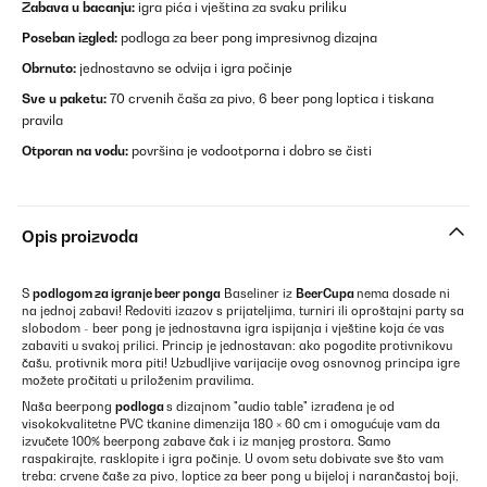
Zabava u bacanju:
igra pića i vještina za svaku priliku
Poseban izgled:
podloga za beer pong impresivnog dizajna
Obrnuto:
jednostavno se odvija i igra počinje
Sve u paketu:
70 crvenih čaša za pivo, 6 beer pong loptica i tiskana
pravila
Otporan na vodu:
površina je vodootporna i dobro se čisti
Opis proizvoda
S
podlogom za igranje beer ponga
Baseliner iz
BeerCupa
nema dosade ni
na jednoj zabavi! Redoviti izazov s prijateljima, turniri ili oproštajni party sa
slobodom - beer pong je jednostavna igra ispijanja i vještine koja će vas
zabaviti u svakoj prilici. Princip je jednostavan: ako pogodite protivnikovu
čašu, protivnik mora piti! Uzbudljive varijacije ovog osnovnog principa igre
možete pročitati u priloženim pravilima.
Naša beerpong
podloga
s dizajnom "audio table" izrađena je od
visokokvalitetne PVC tkanine dimenzija 180 × 60 cm i omogućuje vam da
izvučete 100% beerpong zabave čak i iz manjeg prostora. Samo
raspakirajte, rasklopite i igra počinje. U ovom setu dobivate sve što vam
treba: crvene čaše za pivo, loptice za beer pong u bijeloj i narančastoj boji,