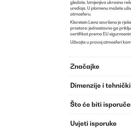
gledate. Izmjenjiva ukrasna reše
uređaja. U plamenu možete uživat
atmosferu.
Klarstein Lienz savršeno je rješe
prostore: jednostavno ga priklju
certifikat prema EU sigurnosni
Uživajte u pravoj atmosferi kam
Značajke
Dimenzije i tehnički
Što će biti isporuč
Uvjeti isporuke