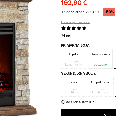
192,90 €
-50%
Uvodna cijena:
389,90 €
Informacije o proizvodu
24 ocjene
PRIMARNA BOJA:
Bijela
Svijetlo siva
Druga
kombinacija
Dostupno
SEKUNDARNA BOJA:
Bijela
Svijetlo siva
Druga
Druga
kombinacija
kombinacija
Što znače statusi?