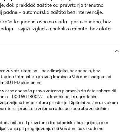
e, dok prekidač zaštite od prevrtanja trenutno
đaj padne – automatska zaštita bez intervencije.
rešetka jednostavno se skida i pere zasebno, bez
eđaja – svježi izgled za nekoliko minuta, bez alata.
eravu vatru kamina – bez dimnjaka, bez pepela, bez
si toplinu i atmosferu pravog kamina u Vaš dom snagom od
ičnim 3D LED plamenom.
o vjerno oponaša pravo vatreno plamenje da ćete zaboraviti
rijanja – 900 W i 1800 W – u kombinaciji s ugrađenim
ju željenu temperaturu prostorije. Digitalni zaslon u svakom
raturu i preostalo vrijeme rada, bez potrebe za stalnim
ač zaštite od prevrtanja trenutno isključuje grijanje ako
učivanje pri pregrijavanju štiti Vaš dom čak i kada ne