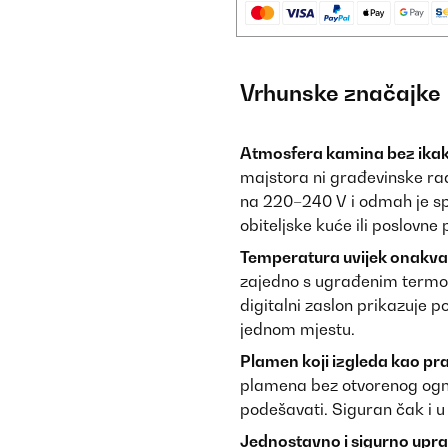
Vrhunske značajke
Atmosfera kamina bez ikak
majstora ni građevinske rad
na 220–240 V i odmah je sp
obiteljske kuće ili poslovne
Temperatura uvijek onakva 
zajedno s ugrađenim termo
digitalni zaslon prikazuje p
jednom mjestu.
Plamen koji izgleda kao pra
plamena bez otvorenog ognja
podešavati. Siguran čak i u 
Jednostavno i sigurno upra