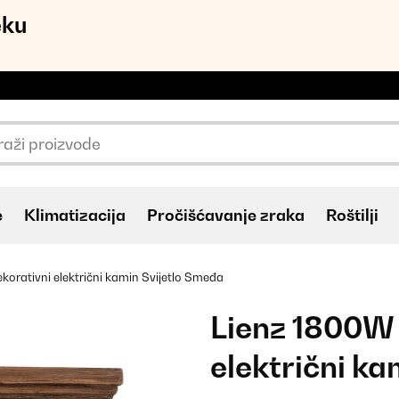
eku
e
Klimatizacija
Pročišćavanje zraka
Roštilji
orativni električni kamin Svijetlo Smeđa
Lienz 1800W
električni k