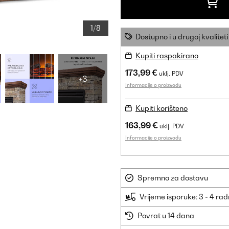
1/8
Dostupno i u drugoj kvaliteti
Kupiti raspakirano
173,99 €
uklj. PDV
+3
Informacije o proizvodu
Kupiti korišteno
163,99 €
uklj. PDV
Informacije o proizvodu
Spremno za dostavu
Vrijeme isporuke: 3 - 4 ra
Povrat u 14 dana