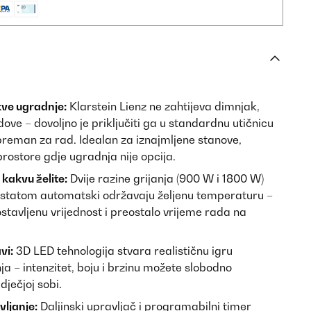
ve ugradnje:
Klarstein Lienz ne zahtijeva dimnjak,
ove – dovoljno je priključiti ga u standardnu utičnicu
reman za rad. Idealan za iznajmljene stanove,
 prostore gdje ugradnja nije opcija.
kakvu želite:
Dvije razine grijanja (900 W i 1800 W)
statom automatski održavaju željenu temperaturu –
ostavljenu vrijednost i preostalo vrijeme rada na
vi:
3D LED tehnologija stvara realističnu igru
 – intenzitet, boju i brzinu možete slobodno
dječjoj sobi.
vljanje:
Daljinski upravljač i programabilni timer