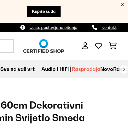
Kupite sada
Često postavljana pitanja
Kontakt
Sve za vaš vrt
Audio i HiFi
Rasprodaja
Novo
Raspa
 60cm Dekorativni
amin Svijetlo Smeđa