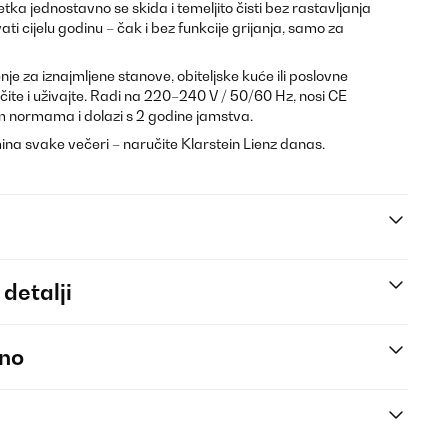
tka jednostavno se skida i temeljito čisti bez rastavljanja
i cijelu godinu – čak i bez funkcije grijanja, samo za
nje za iznajmljene stanove, obiteljske kuće ili poslovne
čite i uživajte. Radi na 220–240 V / 50/60 Hz, nosi CE
m normama i dolazi s 2 godine jamstva.
ina svake večeri – naručite Klarstein Lienz danas.
 detalji
eno