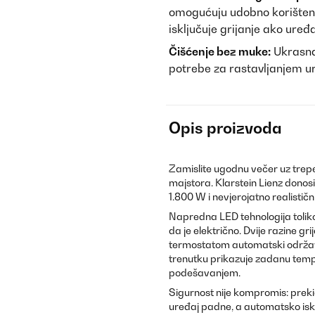
omogućuju udobno korištenj
isključuje grijanje ako ure
Čišćenje bez muke:
Ukrasna 
potrebe za rastavljanjem ur
Opis proizvoda
Zamislite ugodnu večer uz trep
majstora. Klarstein Lienz dono
1.800 W i nevjerojatno realist
Napredna LED tehnologija tolik
da je električno. Dvije razine g
termostatom automatski održava
trenutku prikazuje zadanu tempe
podešavanjem.
Sigurnost nije kompromis: prekid
uređaj padne, a automatsko isklj