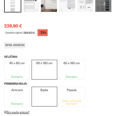
+3
228,90 €
-23%
Uvodna cijena:
299,90 €
ŠIFRA: 10046784
VELIČINA:
45 x 80 cm
60 x 180 cm
60 x 160 cm
Dostupno
Dostupno
PRIMARNA BOJA:
Antracit
Bijela
Pijesak
Uskoro ponovno
Dostupno
dostupno
Što znače statusi?