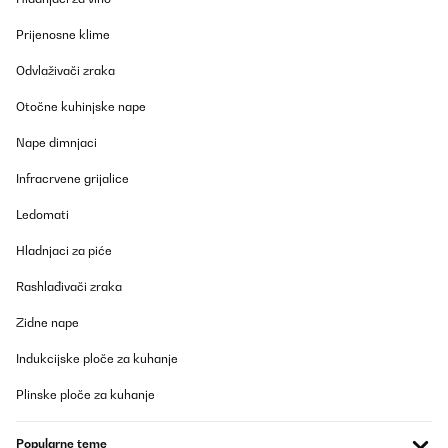
12/04/2023
Prijenosne klime
Gratamente sorprendida con el radiador. Lo primero, el envío fue
Odvlaživači zraka
muy rápido, me dieron un rango de fechas y el primer día, ya lo
tenía en casa.Llegó muy bien embalado y protegido. Yo cogí el
tamaño más pequeño de 80x45, para colocarlo en un baño
Otočne kuhinjske nape
pequeño, y es ligero y de calidad. Funciona de lujo, da buen calor
y es de bajo consumo. Justo lo que buscaba, estoy encantada.
Nape dimnjaci
Usuario/a de amazon
Infracrvene grijalice
Prevedi
Ledomati
Hladnjaci za piće
Rashlađivači zraka
Zidne nape
Indukcijske ploče za kuhanje
Plinske ploče za kuhanje
Popularne teme