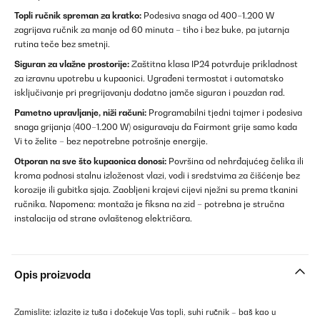
Topli ručnik spreman za kratko:
Podesiva snaga od 400–1.200 W
zagrijava ručnik za manje od 60 minuta – tiho i bez buke, pa jutarnja
rutina teče bez smetnji.
Siguran za vlažne prostorije:
Zaštitna klasa IP24 potvrđuje prikladnost
za izravnu upotrebu u kupaonici. Ugrađeni termostat i automatsko
isključivanje pri pregrijavanju dodatno jamče siguran i pouzdan rad.
Pametno upravljanje, niži računi:
Programabilni tjedni tajmer i podesiva
snaga grijanja (400–1.200 W) osiguravaju da Fairmont grije samo kada
Vi to želite – bez nepotrebne potrošnje energije.
Otporan na sve što kupaonica donosi:
Površina od nehrđajućeg čelika ili
kroma podnosi stalnu izloženost vlazi, vodi i sredstvima za čišćenje bez
korozije ili gubitka sjaja. Zaobljeni krajevi cijevi nježni su prema tkanini
ručnika. Napomena: montaža je fiksna na zid – potrebna je stručna
instalacija od strane ovlaštenog električara.
Opis proizvoda
Zamislite: izlazite iz tuša i dočekuje Vas topli, suhi ručnik – baš kao u