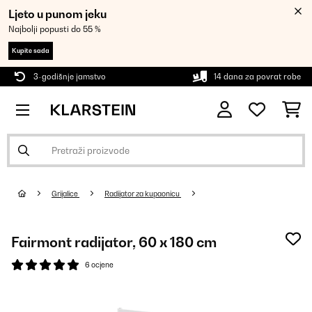
Ljeto u punom jeku
Najbolji popusti do 55 %
Kupite sada
3-godišnje jamstvo
14 dana za povrat robe
Grijalice
Radijator za kupaonicu
Fairmont radijator, 60 x 180 cm
6 ocjene