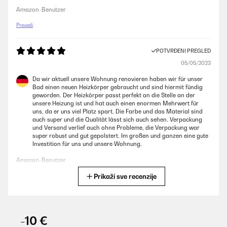
Amazon-Benutzer
Prevedi
POTVRĐENI PREGLED
05/05/2023
Da wir aktuell unsere Wohnung renovieren haben wir für unser
Bad einen neuen Heizkörper gebraucht und sind hiermit fündig
geworden. Der Heizkörper passt perfekt an die Stelle an der
unsere Heizung ist und hat auch einen enormen Mehrwert für
uns, da er uns viel Platz spart. Die Farbe und das Material sind
auch super und die Qualität lässt sich auch sehen. Verpackung
und Versand verlief auch ohne Probleme, die Verpackung war
super robust und gut gepolstert. Im großen und ganzen eine gute
Investition für uns und unsere Wohnung.
Amazon-Benutzer
Prikaži sve recenzije
Prevedi
POTVRĐENI PREGLED
02/05/2023
-10 €