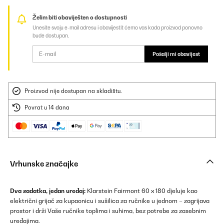
Želim biti obaviješten o dostupnosti
Unesite svoju e-mail adresu i obavijestit ćemo vas kada proizvod ponovno
bude dostupan.
Pošalji mi obavijest
Proizvod nije dostupan na skladištu.
Povrat u 14 dana
Vrhunske značajke
Dva zadatka, jedan uređaj:
Klarstein Fairmont 60 x 180 djeluje kao
električni grijač za kupaonicu i sušilica za ručnike u jednom – zagrijava
prostor i drži Vaše ručnike toplima i suhima, bez potrebe za zasebnim
uređajima.