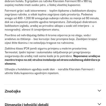
dobrom hotelu. S grijačem za ručnike Klarstein Fairmont 60 x 180 taj
osjećaj možete imati svako jutro, u Vašoj vlastitoj kupaonici.
Fairmont grije i suši istovremeno – toplim šipkama u ladičastom dizajnu
zagrijava ručnike, a višak topline zagrijava cijelu prostoriju. Podesiva
snaga od 400–1.200 W omogućuje sušenje ručnika za manje od 60 minuta,
dok se u kupaonici postiže ugodna temperatura. Zahvaljujući diskretnom
ladičastom izgledu, uređaj se prirodno uklapa u svaki stil interijera – u
novogradnji, obnovi ili iznajmljenom stanu.
Površina od nehrđajućeg čelika ili kroma otporna je na vlagu, vodu i
sredstva za čišćenje – bez korozije i bez promjene boje. Zaobljeni krajevi
cijevi štite tkaninu i ne ostavljaju tragove na ručnicima.
Zaštitna klasa IP24 jamči sigurnu primjenu u mokrim prostorima.
Termostat, tjedni tajmer i automatsko isključivanje pri pregrijavanju
osiguravaju da uređaj radi samo kada je to potrebno.
Napomena: uređaj se
montira trajno na zid; stručna instalacija od strane ovlaštenog električara je
obvezna.
Uživajte u hotelskom ugođaju svaki dan – naručite Klarstein Fairmont i
učinite Vašu kupaonicu ugodnijim mjestom.
Značajke
Dimenzije i tehnički detalji