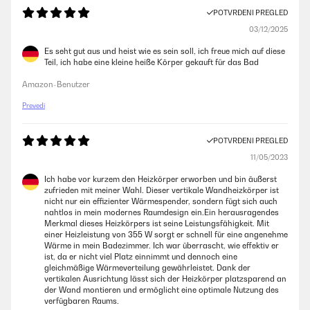
POTVRĐENI PREGLED
03/12/2025
Es seht gut aus und heist wie es sein soll, ich freue mich auf diese
Teil, ich habe eine kleine heiße Körper gekauft für das Bad
Amazon-Benutzer
Prevedi
POTVRĐENI PREGLED
11/05/2023
Ich habe vor kurzem den Heizkörper erworben und bin äußerst
zufrieden mit meiner Wahl. Dieser vertikale Wandheizkörper ist
nicht nur ein effizienter Wärmespender, sondern fügt sich auch
nahtlos in mein modernes Raumdesign ein.Ein herausragendes
Merkmal dieses Heizkörpers ist seine Leistungsfähigkeit. Mit
einer Heizleistung von 355 W sorgt er schnell für eine angenehme
Wärme in mein Badezimmer. Ich war überrascht, wie effektiv er
ist, da er nicht viel Platz einnimmt und dennoch eine
gleichmäßige Wärmeverteilung gewährleistet. Dank der
vertikalen Ausrichtung lässt sich der Heizkörper platzsparend an
der Wand montieren und ermöglicht eine optimale Nutzung des
verfügbaren Raums.