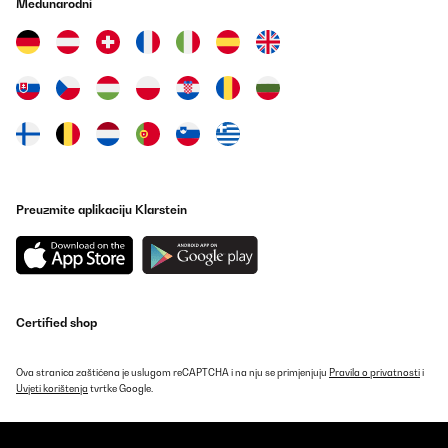
Međunarodni
Preuzmite aplikaciju Klarstein
Certified shop
Ova stranica zaštićena je uslugom reCAPTCHA i na nju se primjenjuju
Pravila o privatnosti
i
Uvjeti korištenja
tvrtke Google.