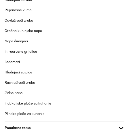
12/04/2023
Prijenosne klime
Gratamente sorprendida con el radiador. Lo primero, el envío fue
Odvlaživači zraka
muy rápido, me dieron un rango de fechas y el primer día, ya lo
tenía en casa.Llegó muy bien embalado y protegido. Yo cogí el
tamaño más pequeño de 80x45, para colocarlo en un baño
Otočne kuhinjske nape
pequeño, y es ligero y de calidad. Funciona de lujo, da buen calor
y es de bajo consumo. Justo lo que buscaba, estoy encantada.
Nape dimnjaci
Usuario/a de amazon
Infracrvene grijalice
Prevedi
Ledomati
Hladnjaci za piće
Rashlađivači zraka
Zidne nape
Indukcijske ploče za kuhanje
Plinske ploče za kuhanje
Popularne teme