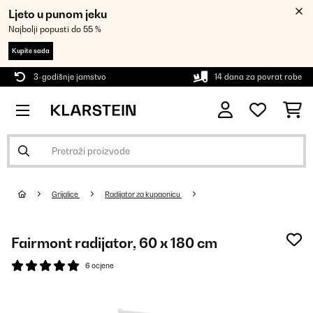
Ljeto u punom jeku
Najbolji popusti do 55 %
Kupite sada
3-godišnje jamstvo
14 dana za povrat robe
Grijalice
Radijator za kupaonicu
Fairmont radijator, 60 x 180 cm
6 ocjene