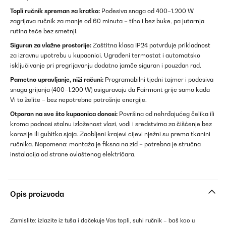
Topli ručnik spreman za kratko:
Podesiva snaga od 400–1.200 W
zagrijava ručnik za manje od 60 minuta – tiho i bez buke, pa jutarnja
rutina teče bez smetnji.
Siguran za vlažne prostorije:
Zaštitna klasa IP24 potvrđuje prikladnost
za izravnu upotrebu u kupaonici. Ugrađeni termostat i automatsko
isključivanje pri pregrijavanju dodatno jamče siguran i pouzdan rad.
Pametno upravljanje, niži računi:
Programabilni tjedni tajmer i podesiva
snaga grijanja (400–1.200 W) osiguravaju da Fairmont grije samo kada
Vi to želite – bez nepotrebne potrošnje energije.
Otporan na sve što kupaonica donosi:
Površina od nehrđajućeg čelika ili
kroma podnosi stalnu izloženost vlazi, vodi i sredstvima za čišćenje bez
korozije ili gubitka sjaja. Zaobljeni krajevi cijevi nježni su prema tkanini
ručnika. Napomena: montaža je fiksna na zid – potrebna je stručna
instalacija od strane ovlaštenog električara.
Opis proizvoda
Zamislite: izlazite iz tuša i dočekuje Vas topli, suhi ručnik – baš kao u