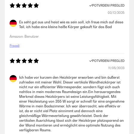
POTVRĐENI PREGLED
03/12/2025
Es seht gut aus und heist wie es sein soll, ich freue mich auf diese
Teil, ich habe eine kleine heiße Körper gekauft für das Bad
Amazon-Benutzer
Prevedi
POTVRĐENI PREGLED
11/05/2023
Ich habe vor kurzem den Heizkörper erworben und bin äußerst
zufrieden mit meiner Wahl. Dieser vertikale Wandheizkörper ist
nicht nur ein effizienter Wärmespender, sondern fügt sich auch
nahtlos in mein modernes Raumdesign ein.Ein herausragendes
Merkmal dieses Heizkörpers ist seine Leistungsfähigkeit. Mit
einer Heizleistung von 355 W sorgt er schnell für eine angenehme
Wärme in mein Badezimmer. Ich war überrascht, wie effektiv er
ist, da er nicht viel Platz einnimmt und dennoch eine
gleichmäßige Wärmeverteilung gewährleistet. Dank der
vertikalen Ausrichtung lässt sich der Heizkörper platzsparend an
der Wand montieren und ermöglicht eine optimale Nutzung des
verfügbaren Raums.