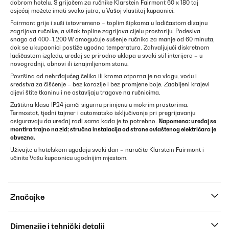
dobrom hotelu. S grijačem za ručnike Klarstein Fairmont 60 x 180 taj
osjećaj možete imati svako jutro, u Vašoj vlastitoj kupaonici.
Fairmont grije i suši istovremeno – toplim šipkama u ladičastom dizajnu
zagrijava ručnike, a višak topline zagrijava cijelu prostoriju. Podesiva
snaga od 400–1.200 W omogućuje sušenje ručnika za manje od 60 minuta,
dok se u kupaonici postiže ugodna temperatura. Zahvaljujući diskretnom
ladičastom izgledu, uređaj se prirodno uklapa u svaki stil interijera – u
novogradnji, obnovi ili iznajmljenom stanu.
Površina od nehrđajućeg čelika ili kroma otporna je na vlagu, vodu i
sredstva za čišćenje – bez korozije i bez promjene boje. Zaobljeni krajevi
cijevi štite tkaninu i ne ostavljaju tragove na ručnicima.
Zaštitna klasa IP24 jamči sigurnu primjenu u mokrim prostorima.
Termostat, tjedni tajmer i automatsko isključivanje pri pregrijavanju
osiguravaju da uređaj radi samo kada je to potrebno.
Napomena: uređaj se
montira trajno na zid; stručna instalacija od strane ovlaštenog električara je
obvezna.
Uživajte u hotelskom ugođaju svaki dan – naručite Klarstein Fairmont i
učinite Vašu kupaonicu ugodnijim mjestom.
Značajke
Dimenzije i tehnički detalji