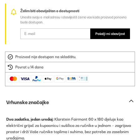
Želim biti obaviješten o dostupnosti
Unesite svoju e-mail adresu i obavijestit ćemo vas kada proizvod ponovno
bude dostupan.
Pošalji mi obavijest
Proizvod nije dostupan na skladištu.
Povrat u 14 dana
Vrhunske značajke
Dva zadatka, jedan uređaj:
Klarstein Fairmont 60 x 180 djeluje kao
električni grijač za kupaonicu i sušilica za ručnike u jednom – zagrijava
prostor i drži Vaše ručnike toplima i suhima, bez potrebe za zasebnim
uređajima.