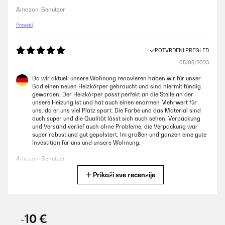
Amazon-Benutzer
Prevedi
POTVRĐENI PREGLED
05/05/2023
Da wir aktuell unsere Wohnung renovieren haben wir für unser
Bad einen neuen Heizkörper gebraucht und sind hiermit fündig
geworden. Der Heizkörper passt perfekt an die Stelle an der
unsere Heizung ist und hat auch einen enormen Mehrwert für
uns, da er uns viel Platz spart. Die Farbe und das Material sind
auch super und die Qualität lässt sich auch sehen. Verpackung
und Versand verlief auch ohne Probleme, die Verpackung war
super robust und gut gepolstert. Im großen und ganzen eine gute
Investition für uns und unsere Wohnung.
Amazon-Benutzer
Prikaži sve recenzije
Prevedi
POTVRĐENI PREGLED
02/05/2023
-10 €