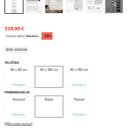
+3
228,90 €
-23%
Uvodna cijena:
299,90 €
ŠIFRA: 10046784
VELIČINA:
45 x 80 cm
60 x 180 cm
60 x 160 cm
Dostupno
Dostupno
PRIMARNA BOJA:
Antracit
Bijela
Pijesak
Dostupno
Dostupno
Što znače statusi?