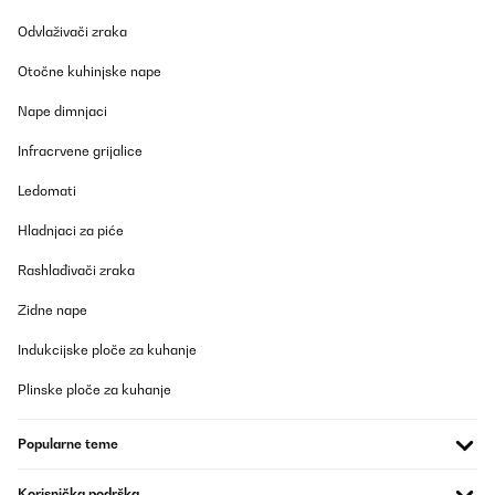
Odvlaživači zraka
Otočne kuhinjske nape
Nape dimnjaci
Infracrvene grijalice
Ledomati
Hladnjaci za piće
Rashlađivači zraka
Zidne nape
Indukcijske ploče za kuhanje
Plinske ploče za kuhanje
Popularne teme
Korisnička podrška