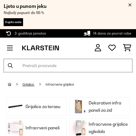
Ljeto u punom jeku
Najbolji popusti do 55 %
Kupite sada
3-godišnje jamstvo
14 dana za povrat robe
Grijalice
Infracrvene grijalice
Dekorativni infra
Grijalice za terasu
paneli za zid
Infracrvene grijalice
Infracrveni paneli
ogledalo