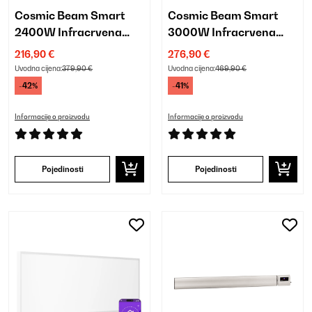
Cosmic Beam Smart
Cosmic Beam Smart
2400W Infracrvena
3000W Infracrvena
Grijalica za Zid Crna
Grijalica za Zid Bijela
216,90 €
276,90 €
Uvodna cijena:
379,90 €
Uvodna cijena:
469,90 €
-42%
-41%
Informacije o proizvodu
Informacije o proizvodu
Pojedinosti
Pojedinosti