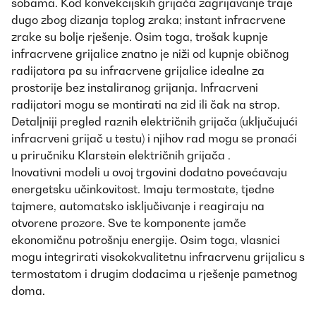
sobama. Kod konvekcijskih grijača zagrijavanje traje
dugo zbog dizanja toplog zraka; instant infracrvene
zrake su bolje rješenje. Osim toga, trošak kupnje
infracrvene grijalice znatno je niži od kupnje običnog
radijatora pa su infracrvene grijalice idealne za
prostorije bez instaliranog grijanja. Infracrveni
radijatori mogu se montirati na zid ili čak na strop.
Detaljniji pregled raznih električnih grijača (uključujući
infracrveni grijač u testu) i njihov rad mogu se pronaći
u priručniku Klarstein električnih grijača
.
Inovativni modeli u ovoj trgovini dodatno povećavaju
energetsku učinkovitost. Imaju termostate, tjedne
tajmere, automatsko isključivanje i reagiraju na
otvorene prozore. Sve te komponente jamče
ekonomičnu potrošnju energije. Osim toga, vlasnici
mogu integrirati visokokvalitetnu infracrvenu grijalicu s
termostatom i drugim dodacima u rješenje pametnog
doma.