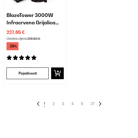
BlazeTower 3000W
Infracrvena Grijalica
Crna
227,65 €
Uvodna cijena:
319,90 €
-28%
Pojedinosti
1
2
3
4
5
27