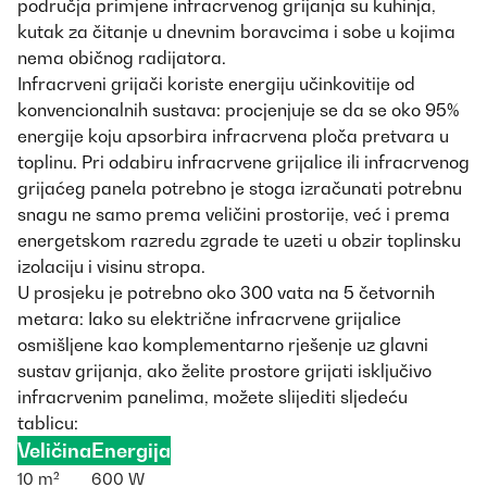
područja primjene infracrvenog grijanja su kuhinja,
kutak za čitanje u dnevnim boravcima i sobe u kojima
nema običnog radijatora.
Infracrveni grijači koriste energiju učinkovitije od
konvencionalnih sustava: procjenjuje se da se oko 95%
energije koju apsorbira infracrvena ploča pretvara u
toplinu. Pri odabiru infracrvene grijalice ili infracrvenog
grijaćeg panela potrebno je stoga izračunati potrebnu
snagu ne samo prema veličini prostorije, već i prema
energetskom razredu zgrade te uzeti u obzir toplinsku
izolaciju i visinu stropa.
U prosjeku je potrebno oko 300 vata na 5 četvornih
metara: Iako su električne infracrvene grijalice
osmišljene kao komplementarno rješenje uz glavni
sustav grijanja, ako želite prostore grijati isključivo
infracrvenim panelima, možete slijediti sljedeću
tablicu:
Veličina
Energija
10 m²
600 W