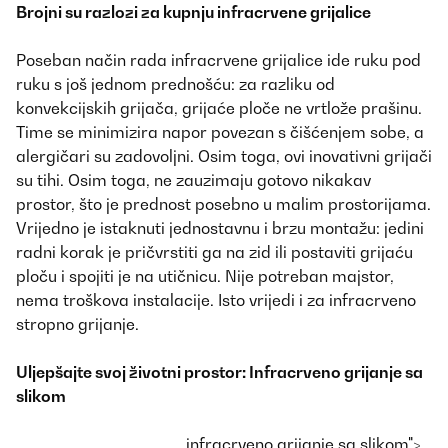
Brojni su razlozi za kupnju infracrvene grijalice
Poseban način rada infracrvene grijalice ide ruku pod
ruku s još jednom prednošću: za razliku od
konvekcijskih grijača, grijaće ploče ne vrtlože prašinu.
Time se minimizira napor povezan s čišćenjem sobe, a
alergičari su zadovoljni. Osim toga, ovi inovativni grijači
su tihi. Osim toga, ne zauzimaju gotovo nikakav
prostor, što je prednost posebno u malim prostorijama.
Vrijedno je istaknuti jednostavnu i brzu montažu: jedini
radni korak je pričvrstiti ga na zid ili postaviti grijaću
ploču i spojiti je na utičnicu. Nije potreban majstor,
nema troškova instalacije. Isto vrijedi i za infracrveno
stropno grijanje.
Uljepšajte svoj životni prostor: Infracrveno grijanje sa
slikom
infracrveno grijanje sa slikom">