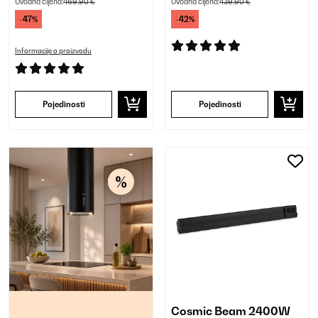
Uvodna cijena:
469,90 €
Uvodna cijena:
439,90 €
-47%
-42%
Informacije o proizvodu
Pojedinosti
Pojedinosti
Cosmic Beam 2400W