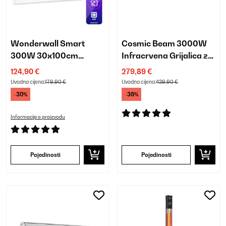
Wonderwall Smart
Cosmic Beam 3000W
300W 30x100cm
Infracrvena Grijalica za
Infrapanel Bijela
Zid Bijela
124,90 €
279,89 €
Uvodna cijena:
179,90 €
Uvodna cijena:
439,90 €
-30%
-36%
Informacije o proizvodu
Pojedinosti
Pojedinosti