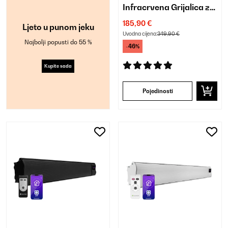
Infracrvena Grijalica za
Zid Crna
185,90 €
Ljeto u punom jeku
Uvodna cijena:
349,90 €
Najbolji popusti do 55 %
-46%
Kupite sada
Pojedinosti