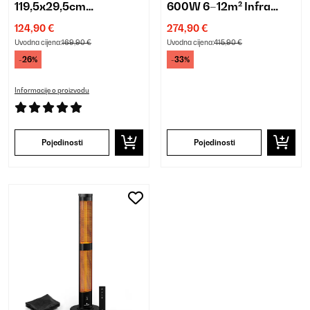
119,5x29,5cm
600W 6–12m² Infra
Infrapanel Bijela
crvena grijalica Bijela
124,90 €
274,90 €
Uvodna cijena:
169,90 €
Uvodna cijena:
415,90 €
-26%
-33%
Informacije o proizvodu
Pojedinosti
Pojedinosti