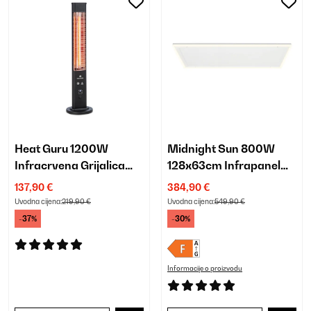
Heat Guru 1200W
Midnight Sun 800W
Infracrvena Grijalica
128x63cm Infrapanel
Crna
Bijela
137,90 €
384,90 €
Uvodna cijena:
219,90 €
Uvodna cijena:
549,90 €
-37%
-30%
Informacije o proizvodu