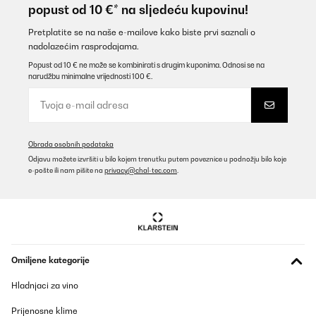
popust od 10 €* na sljedeću kupovinu!
Pretplatite se na naše e-mailove kako biste prvi saznali o
nadolazećim rasprodajama.
Popust od 10 € ne može se kombinirati s drugim kuponima. Odnosi se na
narudžbu minimalne vrijednosti 100 €.
Obrada osobnih podataka
Odjavu možete izvršiti u bilo kojem trenutku putem poveznice u podnožju bilo koje
e-pošte ili nam pišite na
privacy@chal-tec.com
.
Omiljene kategorije
Hladnjaci za vino
Prijenosne klime