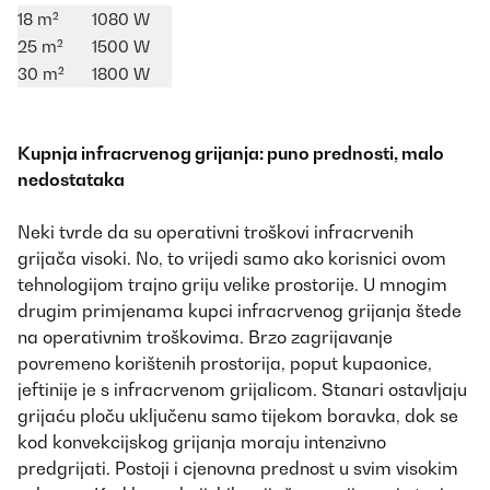
18 m²
1080 W
25 m²
1500 W
30 m²
1800 W
Kupnja infracrvenog grijanja: puno prednosti, malo
nedostataka
Neki tvrde da su operativni troškovi infracrvenih
grijača visoki. No, to vrijedi samo ako korisnici ovom
tehnologijom trajno griju velike prostorije. U mnogim
drugim primjenama kupci infracrvenog grijanja štede
na operativnim troškovima. Brzo zagrijavanje
povremeno korištenih prostorija, poput kupaonice,
jeftinije je s infracrvenom grijalicom. Stanari ostavljaju
grijaću ploču uključenu samo tijekom boravka, dok se
kod konvekcijskog grijanja moraju intenzivno
predgrijati. Postoji i cjenovna prednost u svim visokim