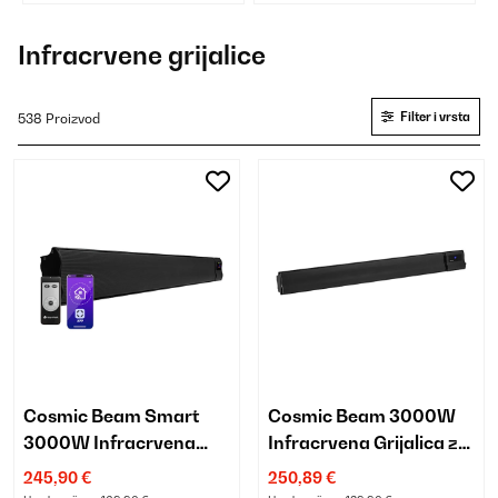
Infracrvene grijalice
Filter i vrsta
538 Proizvod
Cosmic Beam Smart
Cosmic Beam 3000W
3000W Infracrvena
Infracrvena Grijalica za
Grijalica za Zid Crna
Zid Crna
245,90 €
250,89 €