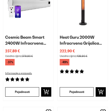
Cosmic Beam Smart
Heat Guru 2000W
2400W Infracrvena
Infracrvena Grijalica
Grijalica za Zid Bijela
Crna
237,89 €
222,90 €
Uvodna cijena:
379,90 €
Uvodna cijena:
439,90 €
-37%
-49%
Informacije o proizvodu
Pojedinosti
Pojedinosti