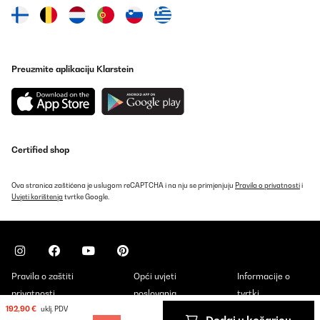
Prevedi
Preuzmite aplikaciju Klarstein
Certified shop
Ova stranica zaštićena je uslugom reCAPTCHA i na nju se primjenjuju
Pravila o privatnosti
i
Uvjeti korištenja
tvrtke Google.
Pravila o zaštiti
Opći uvjeti
Informacije o
privatnosti
poslovanja
tvrtki
192,90 €
uklj. PDV