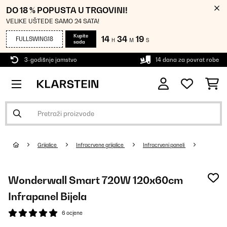
DO 18 % POPUSTA U TRGOVINI!
VELIKE UŠTEDE SAMO 24 SATA!
Kupite
14
34
18
FULLSWING18
H
M
S
sada
3-godišnje jamstvo
14 dana za povrat robe
Grijalice
Infracrvene grijalice
Infracrveni paneli
Wonderwall Smart 720W 120x60cm
Infrapanel Bijela
6 ocjene