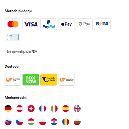
Fernbedienung und den Temperatursensor . Ob dieser haargenau
die exakte Temperatur anzeigt, kann ich nicht wirklich sagen
Metode plaćanja
dazu fehlen mir die Messinstrumente. Jedoch wenn ich den
Temperatursensor auf 21 °C stelle und diesen circa 2 m vom
Paneel entfernt auf den Tisch stelle, schaltet dieses entsprechend
angenehm zu und ab, ohne dass es sich im Dauerbetrieb befindet
Also funktioniert auch dieses Teil in diesem Sinne. dies gibt mir
den Aufschluss, dass das Heizpaneel und der Thermostat sich
gegenseitig in der Nähe befinden müssen, um auch entsprechend
aufeinander reagieren zu können.
* Sve cijene uključuju PDV.
Amazon-Benutzer
Prevedi
Dostava
POTVRĐENI PREGLED
02/10/2020
Ho acquistato questo riscaldatore per il bagno,giacche non
Međunarodni
disponiamo di molto spazio,ero stata tentata per via delle
dimensioni slim e dal fatto che si può applicare al muro..le mie
aspettative sono state ampiamente ripagate..fa presto calore e
visivamente fa davvero una splendida figura.
Utente Amazon