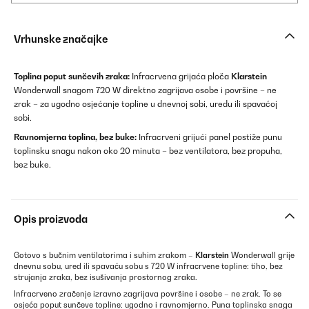
Vrhunske značajke
Toplina poput sunčevih zraka:
Infracrvena grijaća ploča
Klarstein
Wonderwall snagom 720 W direktno zagrijava osobe i površine – ne
zrak – za ugodno osjećanje topline u dnevnoj sobi, uredu ili spavaćoj
sobi.
Ravnomjerna toplina, bez buke:
Infracrveni grijući panel postiže punu
toplinsku snagu nakon oko 20 minuta – bez ventilatora, bez propuha,
bez buke.
Opis proizvoda
Gotovo s bučnim ventilatorima i suhim zrakom –
Klarstein
Wonderwall grije
dnevnu sobu, ured ili spavaću sobu s 720 W infracrvene topline: tiho, bez
strujanja zraka, bez isušivanja prostornog zraka.
Infracrveno zračenje izravno zagrijava površine i osobe – ne zrak. To se
osjeća poput sunčeve topline: ugodno i ravnomjerno. Puna toplinska snaga