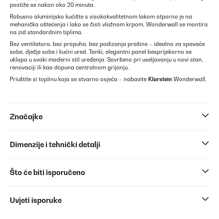
postiže se nakon oko 20 minuta.
Robusno aluminijsko kućište s visokokvalitetnom lakom otporno je na
mehanička oštećenja i lako se čisti vlažnom krpom. Wonderwall se montira
na zid standardnim tiplima.
Bez ventilatora, bez propuha, bez podizanja prašine – idealno za spavaće
sobe, dječje sobe i kućni ured. Tanki, elegantni panel besprijekorno se
uklapa u svaki moderni stil uređenja. Savršeno pri useljavanju u novi stan,
renovaciji ili kao dopuna centralnom grijanju.
Priuštite si toplinu koja se stvarno osjeća – nabavite
Klarstein
Wonderwall.
Značajke
Dimenzije i tehnički detalji
Što će biti isporučeno
Uvjeti isporuke