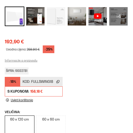
+4
192,90 €
-25%
Uvodna cijena:
259,90 €
Informacije o proizvodu
ŠIFRA: 10032781
-18%
KOD:
FULLSWING18
S KUPONOM:
158,18 €
Uvjeti korištenja
VELIČINA:
60 x 120 cm
60 x 60 cm