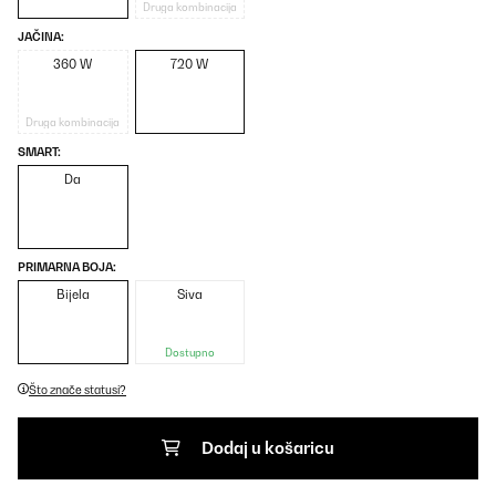
Druga kombinacija
JAČINA:
360 W
720 W
Druga kombinacija
SMART:
Da
PRIMARNA BOJA:
Bijela
Siva
Dostupno
Što znače statusi?
Dodaj u košaricu