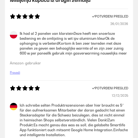
Mišljenja kupaca iz drugih zemalja
POTVRĐENI PREGLED
26/01/2026
Ik had al 2 panelen van klarsteinDeze heeft een snoerloze
bediening en de omlijsting is wit ipv aluminium kleurOk de
ophanging is verbeterdKortom ik ben zeer tevreden met deze
panelen ze geven een behaaglijke warmte af en zijn zeer zuinig
600 w per paneelIk gebruik mijn gasverwarming nauwelijks meer
Amazon-gebruiker
Prevedi
POTVRĐENI PREGLED
12/12/2025
Ich schreibe selten Produktrezensionen aber hier braucht es 5*
für den aufmerksamen Mitarbeiter der daran gedacht hat einen
Steckeradapter für die Schweiz beizulegen, dies ist nicht einmal
in heimischen Shops selbstverständlich. Vielen Dank!Zum
Produkt:Es macht genau das was es soll, die gelabelte Smartlife
App funktioniert auch mitsamt Google Home Integration.Einfache
und intelligente Installation.