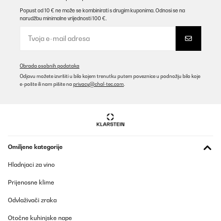
abdecken.Anders als manche Rezensenten zuvor erhielt ich
perfekte Ware ohne Fehler. Die Heizkörper finde ich auch optisch
Popust od 10 € ne može se kombinirati s drugim kuponima. Odnosi se na
sehr gelungen.Nachtrag: Benutze die Heizkörper jetzt dauerhaft.
narudžbu minimalne vrijednosti 100 €.
Sie bringen ausreichende Leistung für den Raum (Deckenmontage
ist sinnvoll). Ein Problem gibt es mit dem Pairing der
notwendigen Fernbedienung: Wenn die Batterien getauscht sind,
muss man sie mit dem Heizsteuer-Kästchen auf der
Geräterückseite neu verbinden. Steuerkästchen aus-und wieder
anschalten (1x Piepton, rote LED leuchtet). An Fernbedienung -
Obrada osobnih podataka
und + gleichzeitig drücken, diese dabei in unmittelbarer Nähe zum
Odjavu možete izvršiti u bilo kojem trenutku putem poveznice u podnožju bilo koje
Kästchen halten. Wenn nun das grüne Lämpchen zusätzlich
e-pošte ili nam pišite na
privacy@chal-tec.com
.
leuchtet und ein Doppelpiepton ertönt, hat es geklappt. Hat
beimir allerdings mehrere Anläufe gebraucht (einen Heizkörper
musste ich hierfür nochmal abnehmen, was lästig ist).Ein
weiterer kleiner Minuspunkt: die Thermostate in den
Fernbedienungen schalten zwar, aber messen die Temperatur
falsch (bei mir werden locker 5 Gead weniger angezeigt als
tatsächlich erreicht). Dem kann man aber durch ein passend
vermindertes Target begegnen. Dn wenn es 21 Grad werden
Omiljene kategorije
sollen, kann man16 als Zielwert eingeben.Aber aufgepasst: Die
Heizkörper verbrauchen satt Strom, (3x300 W ziehen ca. 1kW,
Hladnjaci za vino
Wenn 24/24 aktiv, wirds teuer) wenn die Zieltemperatur nicht
erreicht ist. Also am besten immer wieder ausschalten oder
Prijenosne klime
Zieltemperatur ausreichend tief angeben.
Amazon-Benutzer
Odvlaživači zraka
Prevedi
Otočne kuhinjske nape