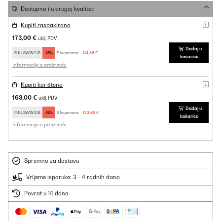
Dostupno i u drugoj kvaliteti
Kupiti raspakirano
173,00 €
uklj. PDV
Dodaj u
FULLSWING18
-18%
S kuponom:
141,86 €
košaricu
Informacije o proizvodu
Kupiti korišteno
163,00 €
uklj. PDV
Dodaj u
FULLSWING18
-18%
S kuponom:
133,66 €
košaricu
Informacije o proizvodu
Spremno za dostavu
Vrijeme isporuke: 3 - 4 radnih dana
Povrat u 14 dana