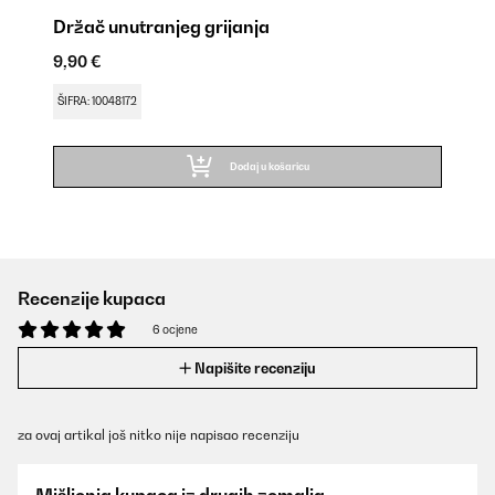
Držač unutranjeg grijanja
9,90 €
ŠIFRA: 10048172
Dodaj u košaricu
Recenzije kupaca
6 ocjene
Napišite recenziju
za ovaj artikal još nitko nije napisao recenziju