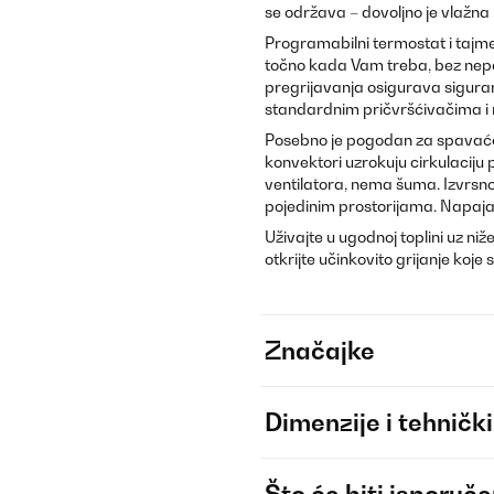
se održava – dovoljno je vlažna 
Programabilni termostat i tajme
točno kada Vam treba, bez nepo
pregrijavanja osigurava siguran
standardnim pričvršćivačima i n
Posebno je pogodan za spavaće 
konvektori uzrokuju cirkulaciju
ventilatora, nema šuma. Izvrsno d
pojedinim prostorijama. Napajan
Uživajte u ugodnoj toplini uz ni
otkrijte učinkovito grijanje koje 
Značajke
Dimenzije i tehnički