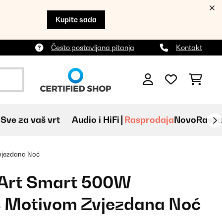
Kupite sada
Često postavljana pitanja
Kontakt
Sve za vaš vrt
Audio i HiFi
Rasprodaja
Novo
Raspa
vjezdana Noć
Art Smart 500W
s Motivom Zvjezdana Noć