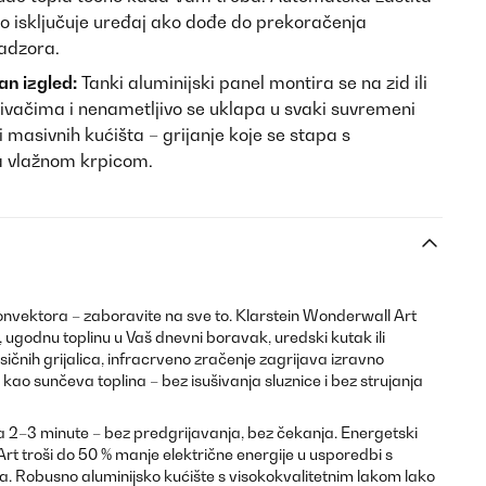
o isključuje uređaj ako dođe do prekoračenja
adzora.
n izgled:
Tanki aluminijski panel montira se na zid ili
ivačima i nenametljivo se uklapa u svaki suvremeni
i ili masivnih kućišta – grijanje koje se stapa s
a vlažnom krpicom.
 konvektora – zaboravite na sve to. Klarstein Wonderwall Art
u, ugodnu toplinu u Vaš dnevni boravak, uredski kutak ili
ičnih grijalica, infracrveno zračenje zagrijava izravno
aš kao sunčeva toplina – bez isušivanja sluznice i bez strujanja
a 2–3 minute – bez predgrijavanja, bez čekanja. Energetski
t troši do 50 % manje električne energije u usporedbi s
ma. Robusno aluminijsko kućište s visokokvalitetnim lakom lako