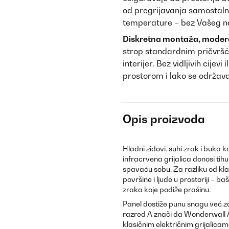
od pregrijavanja samostaln
temperature – bez Vašeg n
Diskretna montaža, modera
strop standardnim pričvršć
interijer. Bez vidljivih cijev
prostorom i lako se održav
Opis proizvoda
Hladni zidovi, suhi zrak i buka
infracrvena grijalica donosi tih
spavaću sobu. Za razliku od klas
površine i ljude u prostoriji – b
zraka koje podiže prašinu.
Panel dostiže punu snagu već z
razred A znači da Wonderwall Ar
klasičnim električnim grijalica