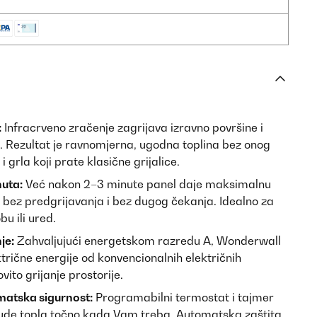
:
Infracrveno zračenje zagrijava izravno površine i
ji. Rezultat je ravnomjerna, ugodna toplina bez onog
i grla koji prate klasične grijalice.
uta:
Već nakon 2–3 minute panel daje maksimalnu
 bez predgrijavanja i bez dugog čekanja. Idealno za
u ili ured.
je:
Zahvaljujući energetskom razredu A, Wonderwall
trične energije od konvencionalnih električnih
vito grijanje prostorije.
matska sigurnost:
Programabilni termostat i tajmer
bude topla točno kada Vam treba. Automatska zaštita