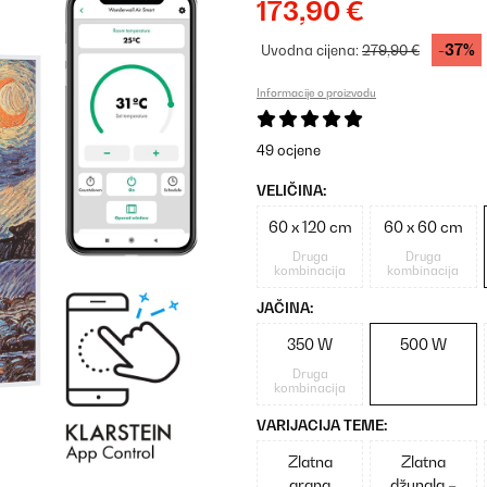
173,90 €
-37%
Uvodna cijena:
279,90 €
Informacije o proizvodu
49 ocjene
VELIČINA:
60 x 120 cm
60 x 60 cm
Druga
Druga
kombinacija
kombinacija
JAČINA:
350 W
500 W
Druga
kombinacija
VARIJACIJA TEME:
Zlatna
Zlatna
grana
džungla –