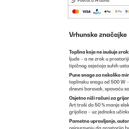
Povrat u 14 dana
Vrhunske značajke
Toplina koja ne isušuje zrak
ljude – a ne zrak u prostori
tipičnog osjećaja suhih usta 
Pune snage za nekoliko min
toplinsku snagu od 500 W –
dnevni boravak, spavaću sob
Osjetno niži računi za grijan
Art troši do 50 % manje elek
grijalica – uz jednako učinko
Pametno upravljanje, auto
osiguravaju da prostorija 