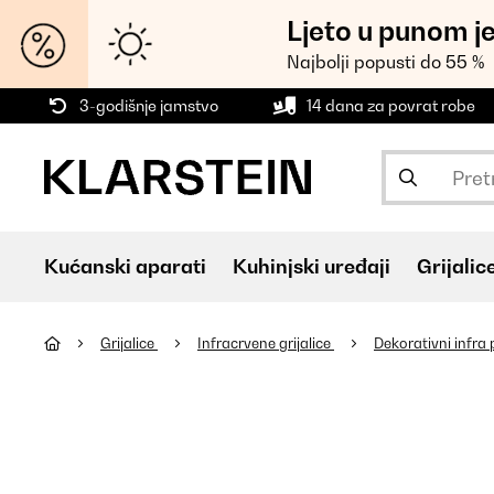
Ljeto u punom j
Najbolji popusti do 55 %
3-godišnje jamstvo
14 dana za povrat robe
Kućanski aparati
Kuhinjski uređaji
Grijalic
Grijalice
Infracrvene grijalice
Dekorativni infra 