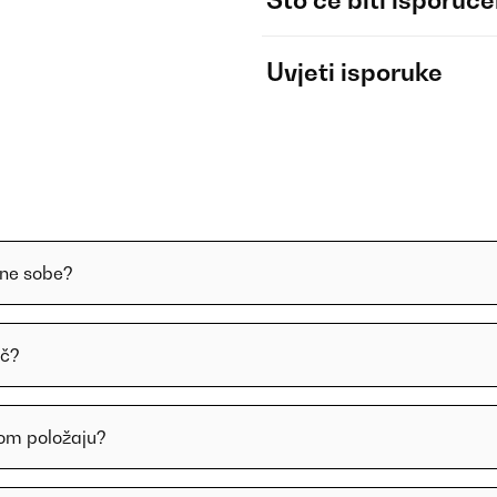
Što će biti isporuč
Uvjeti isporuke
zne sobe?
ač?
enom položaju?