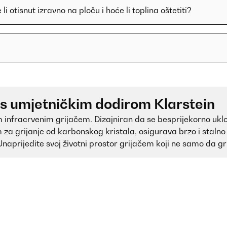
i otisnut izravno na ploču i hoće li toplina oštetiti?
e s umjetničkim dodirom Klarstein
im infracrvenim grijačem. Dizajniran da se besprijekorno uk
 za grijanje od karbonskog kristala, osigurava brzo i stalno 
aprijedite svoj životni prostor grijačem koji ne samo da gri