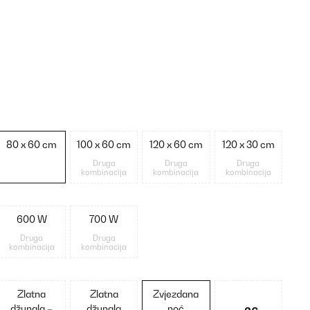
80 x 60 cm
100 x 60 cm
120 x 60 cm
120 x 30 cm
Druga
Druga
Druga
kombinacija
kombinacija
kombinacija
600 W
700 W
Druga
Druga
kombinacija
kombinacija
Zlatna
Zlatna
Zvjezdana
džungla –
džungla
noć