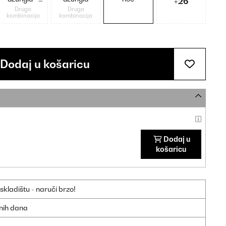
+26
crna
Druga
Druga
kombinacija
kombinacija
Dodaj u košaricu
Dodaj u
košaricu
ladištu - naruči brzo!
dnih dana