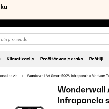
eku
e
Klimatizacija
Pročišćavanje zraka
Roštilji
paneli za zid
Wonderwall Art Smart 500W Infrapanela s Motivom Z
Wonderwall 
Infrapanela 