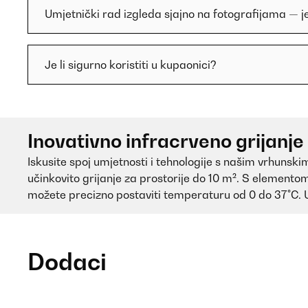
Umjetnički rad izgleda sjajno na fotografijama — je l
Je li sigurno koristiti u kupaonici?
Inovativno infracrveno grijanj
Iskusite spoj umjetnosti i tehnologije s našim vrhunsk
učinkovito grijanje za prostorije do 10 m². S elementom
možete precizno postaviti temperaturu od 0 do 37°C. Un
Dodaci