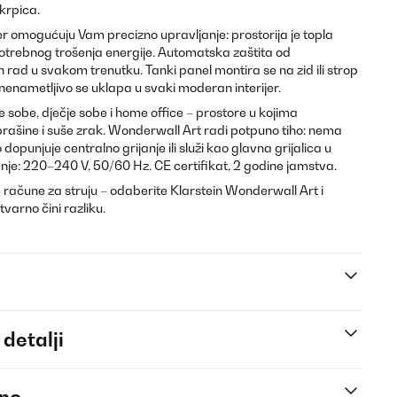
krpica.
r omogućuju Vam precizno upravljanje: prostorija je topla
trebnog trošenja energije. Automatska zaštita od
 rad u svakom trenutku. Tanki panel montira se na zid ili strop
enametljivo se uklapa u svaki moderan interijer.
sobe, dječje sobe i home office – prostore u kojima
 prašine i suše zrak. Wonderwall Art radi potpuno tiho: nema
opunjuje centralno grijanje ili služi kao glavna grijalica u
je: 220–240 V, 50/60 Hz. CE certifikat, 2 godine jamstva.
že račune za struju – odaberite Klarstein Wonderwall Art i
stvarno čini razliku.
 detalji