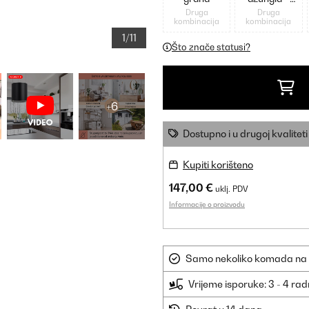
bijela
Druga
Druga
kombinacija
kombinacija
1/11
Što znače statusi?
+6
Dostupno i u drugoj kvaliteti
Kupiti korišteno
147,00 €
uklj. PDV
Informacije o proizvodu
Samo nekoliko komada na sk
Vrijeme isporuke: 3 - 4 ra