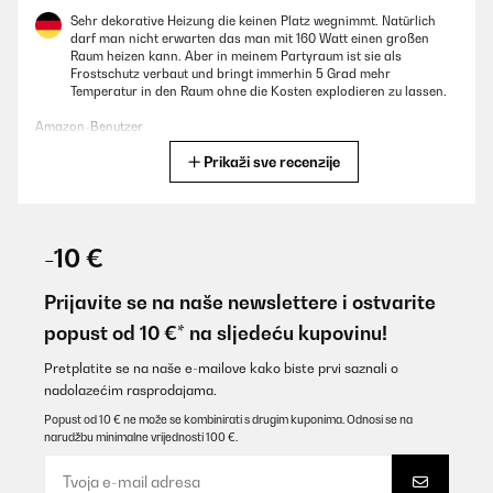
Sehr dekorative Heizung die keinen Platz wegnimmt. Natürlich
darf man nicht erwarten das man mit 160 Watt einen großen
Raum heizen kann. Aber in meinem Partyraum ist sie als
Frostschutz verbaut und bringt immerhin 5 Grad mehr
Temperatur in den Raum ohne die Kosten explodieren zu lassen.
Amazon-Benutzer
Prikaži sve recenzije
Prevedi
POTVRĐENI PREGLED
02/02/2026
-10 €
Macht sich optisch toll im Zimmer. Habe es direkt an der Wand
neben dem Bett. Es wird sofort angenehm warm und die App
Prijavite se na naše newslettere i ostvarite
Steuerung und Verbindung funktioniert sehr gut!
popust od 10 €* na sljedeću kupovinu!
Amazon-Benutzer
Pretplatite se na naše e-mailove kako biste prvi saznali o
Prevedi
nadolazećim rasprodajama.
Popust od 10 € ne može se kombinirati s drugim kuponima. Odnosi se na
narudžbu minimalne vrijednosti 100 €.
POTVRĐENI PREGLED
18/12/2025