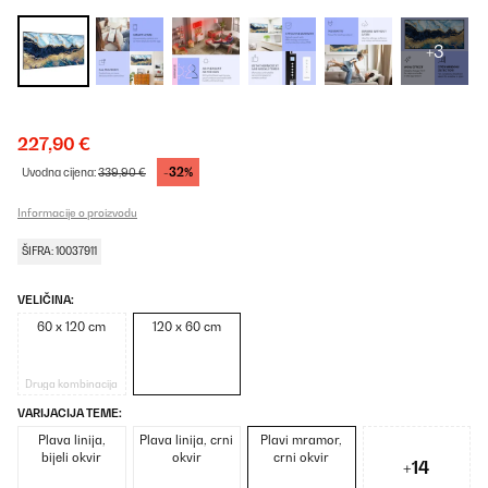
+3
227,90 €
-32%
Uvodna cijena:
339,90 €
Informacije o proizvodu
ŠIFRA: 10037911
VELIČINA:
60 x 120 cm
120 x 60 cm
Druga kombinacija
VARIJACIJA TEME:
Plava linija,
Plava linija, crni
Plavi mramor,
bijeli okvir
okvir
crni okvir
+14