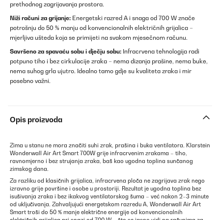
prethodnog zagrijavanja prostora.
Niži računi za grijanje:
Energetski razred A i snaga od 700 W znače
potrošnju do 50 % manju od konvencionalnih električnih grijalica –
mjerljiva ušteda koja se primijeti na svakom mjesečnom računu.
Savršeno za spavaću sobu i dječju sobu:
Infracrvena tehnologija radi
potpuno tiho i bez cirkulacije zraka – nema dizanja prašine, nema buke,
nema suhog grla ujutro. Idealno tamo gdje su kvaliteta zraka i mir
posebno važni.
Opis proizvoda
Zima u stanu ne mora značiti suhi zrak, prašina i buka ventilatora. Klarstein
Wonderwall Air Art Smart 700W grije infracrvenim zrakama – tiho,
ravnomjerno i bez strujanja zraka, baš kao ugodna toplina sunčanog
zimskog dana.
Za razliku od klasičnih grijalica, infracrvena ploča ne zagrijava zrak nego
izravno grije površine i osobe u prostoriji. Rezultat je ugodna toplina bez
isušivanja zraka i bez ikakvog ventilatorskog šuma – već nakon 2–3 minute
od uključivanja. Zahvaljujući energetskom razredu A, Wonderwall Air Art
Smart troši do 50 % manje električne energije od konvencionalnih