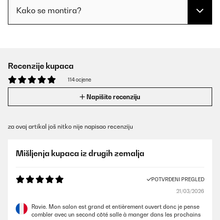
Kako se montira?
Recenzije kupaca
114 ocjene
Napišite recenziju
za ovaj artikal još nitko nije napisao recenziju
Mišljenja kupaca iz drugih zemalja
POTVRĐENI PREGLED
21/03/2026
Ravie. Mon salon est grand et entièrement ouvert donc je pense
combler avec un second côté salle à manger dans les prochains