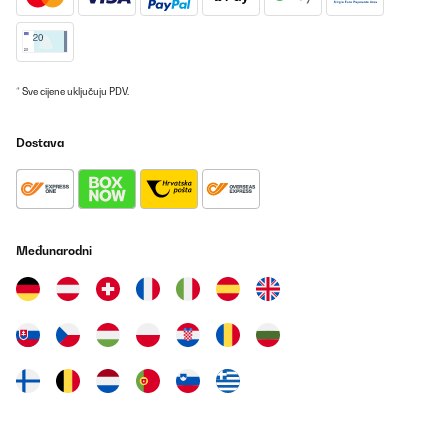
POTVRĐENI PREGLED
04/10/2025
Schnelle Lieferung!Leider schade, dass das Thermostat direkt an
* Sve cijene uključuju PDV.
der Infrarotheizung montiert wurde.Die Temperatureinstellung
muss somit in der App erhöht werden, weil die Heizung die
Wärme direkt an das Thermostat weitergibt. Ein separates
Dostava
Steckerthermostat wäre besser gewesen.
Amazon-Benutzer
Prevedi
Međunarodni
POTVRĐENI PREGLED
10/09/2025
Super Wärmeersatz für kleine Räume ! Sieht gut aus und
unbedingt den QR Code benutzen, dann ist alles einfach
einzustellen! Ebenfalls auch leicht an der Wand zu montieren!
Amazon-Benutzer
Prevedi