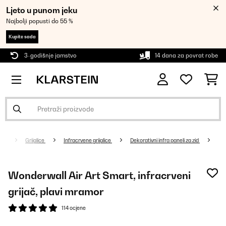
Ljeto u punom jeku
Najbolji popusti do 55 %
Kupite sada
3-godišnje jamstvo
14 dana za povrat robe
Grijalice
Infracrvene grijalice
Dekorativni infra paneli za zid
Wonderwall Air Art Smart, infracrveni
grijač, plavi mramor
114 ocjene