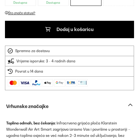
Dostupno
Dostupno
Što znače statusi?
Dodaj u košaricu
Spremno za dostavu
Vrijeme isporuke: 3 - 4 radnih dana
Povrat u 14 dana
Vrhunske značajke
Toplina odmah, bez čekanja:
Infracrvena grijaća ploča Klarstein
Wonderwall Air Art Smart zagrijava izravno Vas i površine u prostoriji –
ugodna toplina osjeća se već nakon 2–3 minute od uključivanja, bez