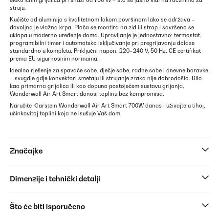
električnih grijalica pri snazi od 700 W – što se jasno vidi na računima za
struju.
Kućište od aluminija s kvalitetnom lakom površinom lako se održava –
dovoljna je vlažna krpa. Ploča se montira na zid ili strop i savršeno se
uklapa u moderno uređenje doma. Upravljanje je jednostavno: termostat,
programibilni timer i automatsko isključivanje pri pregrijavanju dolaze
standardno u kompletu. Priključni napon: 220–240 V, 50 Hz. CE certifikat
prema EU sigurnosnim normama.
Idealno rješenje za spavaće sobe, dječje sobe, radne sobe i dnevne boravke
– svugdje gdje konvektori smetaju ili strujanje zraka nije dobrodošlo. Bilo
kao primarna grijalica ili kao dopuna postojećem sustavu grijanja,
Wonderwall Air Art Smart donosi toplinu bez kompromisa.
Naručite Klarstein Wonderwall Air Art Smart 700W danas i uživajte u tihoj,
učinkovitoj toplini koja ne isušuje Vaš dom.
Značajke
Dimenzije i tehnički detalji
Što će biti isporučeno