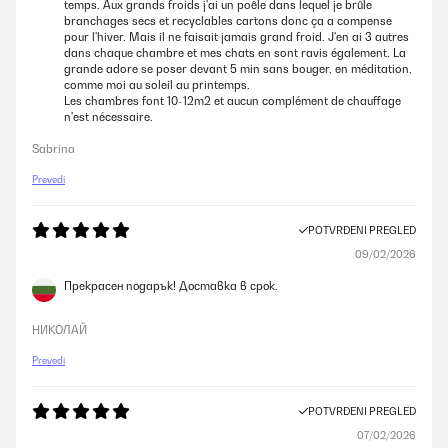
temps. Aux grands froids j'ai un poêle dans lequel je brûle
branchages secs et recyclables cartons donc ça a compense
pour l'hiver. Mais il ne faisait jamais grand froid. J'en ai 3 autres
dans chaque chambre et mes chats en sont ravis également. La
grande adore se poser devant 5 min sans bouger, en méditation,
comme moi au soleil au printemps.
Les chambres font 10-12m2 et aucun complément de chauffage
n'est nécessaire.
Sabrina
Prevedi
POTVRĐENI PREGLED
09/02/2026
Прекрасен подарък! Доставка в срок.
НИКОЛАЙ
Prevedi
POTVRĐENI PREGLED
07/02/2026