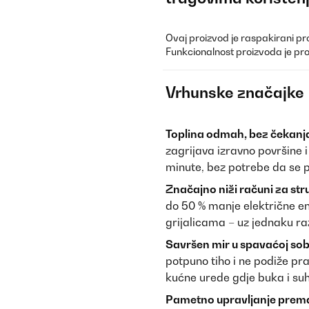
Ovaj proizvod je raspakirani pr
Funkcionalnost proizvoda je pr
Vrhunske značajke
Toplina odmah, bez čekanj
zagrijava izravno površine i 
minute, bez potrebe da se pr
Značajno niži računi za stru
do 50 % manje električne en
grijalicama – uz jednaku ra
Savršen mir u spavaćoj sob
potpuno tiho i ne podiže pra
kućne urede gdje buka i suh
Pametno upravljanje prem