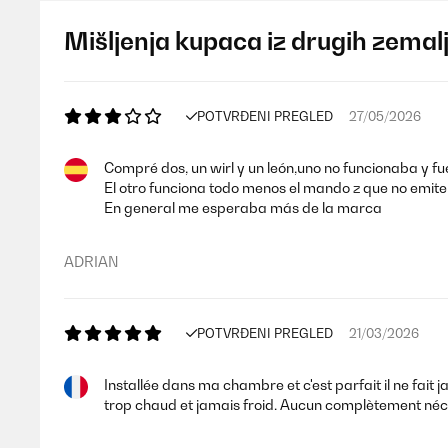
Mišljenja kupaca iz drugih zemal
POTVRĐENI PREGLED
27/05/2026
Compré dos, un wirl y un león,uno no funcionaba y fu
El otro funciona todo menos el mando z que no emite
En general me esperaba más de la marca
ADRIAN
POTVRĐENI PREGLED
21/03/2026
Installée dans ma chambre et c'est parfait il ne fait ja
trop chaud et jamais froid. Aucun complètement néc