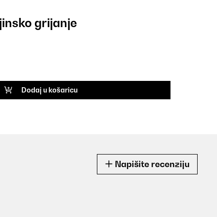
insko grijanje
Dodaj u košaricu
Napišite recenziju