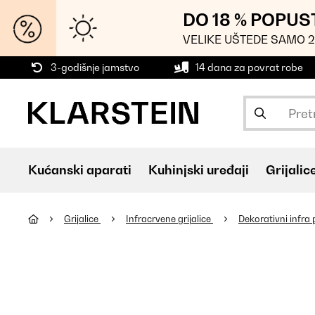
DO 18 % POPUS
VELIKE UŠTEDE SAMO 2
3-godišnje jamstvo
14 dana za povrat robe
Kućanski aparati
Kuhinjski uređaji
Grijalic
Grijalice
Infracrvene grijalice
Dekorativni infra 