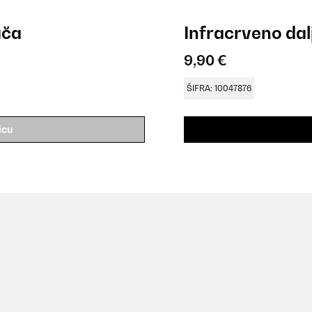
ača
Infracrveno dalj
9,90 €
ŠIFRA: 10047876
icu