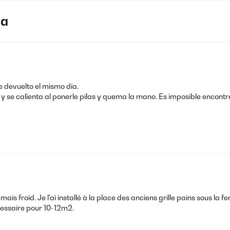
ja
e devuelto el mismo día.
 y se calienta al ponerle pilas y quema la mano. Es imposible encont
mais froid. Je l'ai installé à la place des anciens grille pains sous la f
essaire pour 10-12m2.