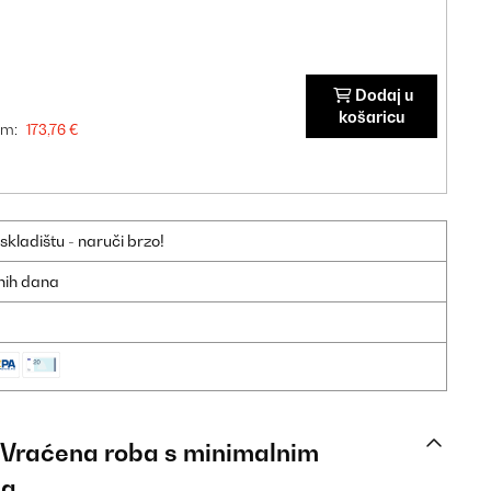
Dodaj u
košaricu
om:
173,76 €
ladištu - naruči brzo!
dnih dana
: Vraćena roba s minimalnim
ja