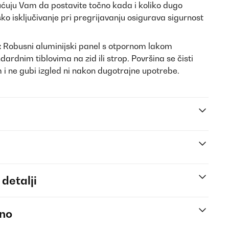
uju Vam da postavite točno kada i koliko dugo
ko isključivanje pri pregrijavanju osigurava sigurnost
:
Robusni aluminijski panel s otpornom lakom
rdnim tiblovima na zid ili strop. Površina se čisti
i ne gubi izgled ni nakon dugotrajne upotrebe.
 detalji
eno