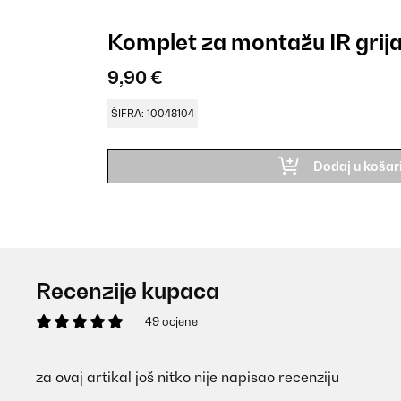
Komplet za montažu IR grij
9,90 €
ŠIFRA: 10048104
Dodaj u košar
Recenzije kupaca
49 ocjene
za ovaj artikal još nitko nije napisao recenziju