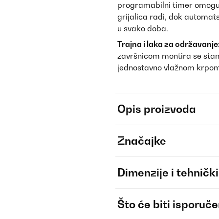
programabilni timer omoguć
grijalica radi, dok automats
u svako doba.
Trajna i laka za održavanje
završnicom montira se standa
jednostavno vlažnom krpom 
Opis proizvoda
Značajke
Dimenzije i tehnički
Što će biti isporuč