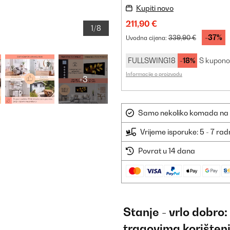
Kupiti novo
211,90 €
1/8
-37%
339,90 €
Uvodna cijena:
FULLSWING18
-18%
S kupon
Informacije o proizvodu
+3
Samo nekoliko komada na sk
Vrijeme isporuke: 5 - 7 ra
Povrat u 14 dana
Stanje - vrlo dobro
tragovima korišten