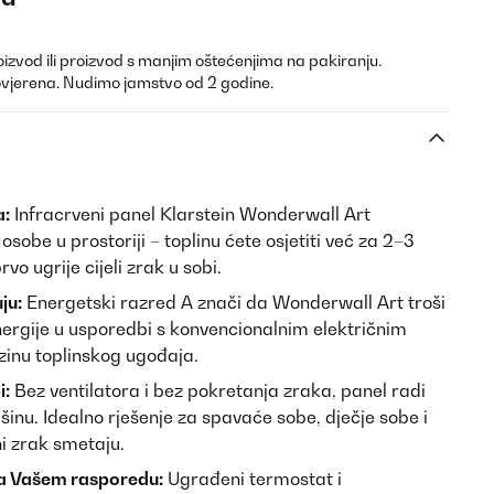
oizvod ili proizvod s manjim oštećenjima na pakiranju.
ovjerena. Nudimo jamstvo od 2 godine.
a:
Infracrveni panel Klarstein Wonderwall Art
osobe u prostoriji – toplinu ćete osjetiti već za 2–3
vo ugrije cijeli zrak u sobi.
ju:
Energetski razred A znači da Wonderwall Art troši
ergije u usporedbi s konvencionalnim električnim
zinu toplinskog ugođaja.
i:
Bez ventilatora i bez pokretanja zraka, panel radi
šinu. Idealno rješenje za spavaće sobe, dječje sobe i
i zrak smetaju.
a Vašem rasporedu:
Ugrađeni termostat i