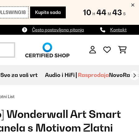
10
44
41
ULLSWING18
Kupite sada
H
M
S
Često postavljana pitanja
Kontakt
Sve za vaš vrt
Audio i HiFi
Rasprodaja
Novo
Raspa
tni List
o] Wonderwall Art Smart
nela s Motivom Zlatni