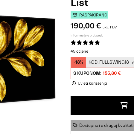
List
RASPAKIRANO
190,00 €
uklj. PDV
Informacije o proizvodu
49 ocjene
-18%
KOD:
FULLSWING18
S KUPONOM:
155,80 €
Uvjeti korištenja
Dostupno i u drugoj kvaliteti