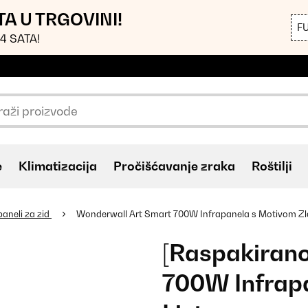
TA U TRGOVINI!
F
4 SATA!
e
Klimatizacija
Pročišćavanje zraka
Roštilji
paneli za zid
Wonderwall Art Smart 700W Infrapanela s Motivom Zla
[Raspakiran
700W Infrapa