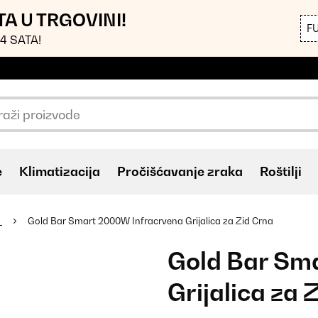
TA U TRGOVINI!
F
4 SATA!
e
Klimatizacija
Pročišćavanje zraka
Roštilji
u
Gold Bar Smart 2000W Infracrvena Grijalica za Zid Crna
Gold Bar Sm
Grijalica za 