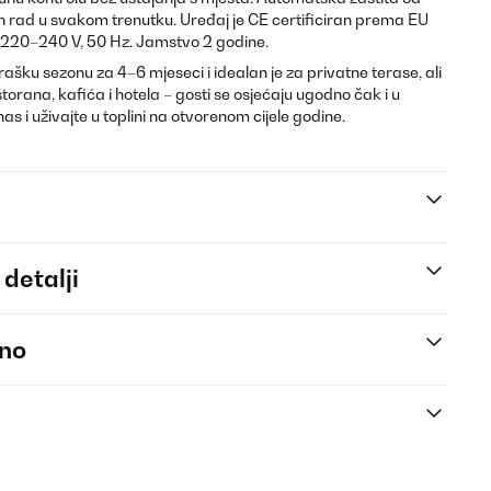
n rad u svakom trenutku. Uređaj je CE certificiran prema EU
 220–240 V, 50 Hz. Jamstvo 2 godine.
ašku sezonu za 4–6 mjeseci i idealan je za privatne terase, ali
torana, kafića i hotela – gosti se osjećaju ugodno čak i u
 i uživajte u toplini na otvorenom cijele godine.
 detalji
eno