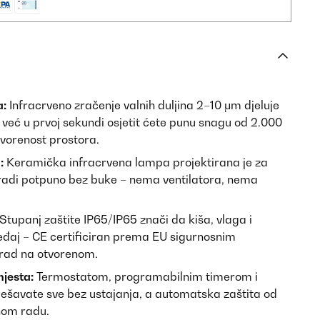
a:
Infracrveno zračenje valnih duljina 2–10 μm djeluje
 – već u prvoj sekundi osjetit ćete punu snagu od 2.000
otvorenost prostora.
:
Keramička infracrvena lampa projektirana je za
i radi potpuno bez buke – nema ventilatora, nema
Stupanj zaštite IP65/IP65 znači da kiša, vlaga i
eđaj – CE certificiran prema EU sigurnosnim
 rad na otvorenom.
jesta:
Termostatom, programabilnim timerom i
ešavate sve bez ustajanja, a automatska zaštita od
nom radu.