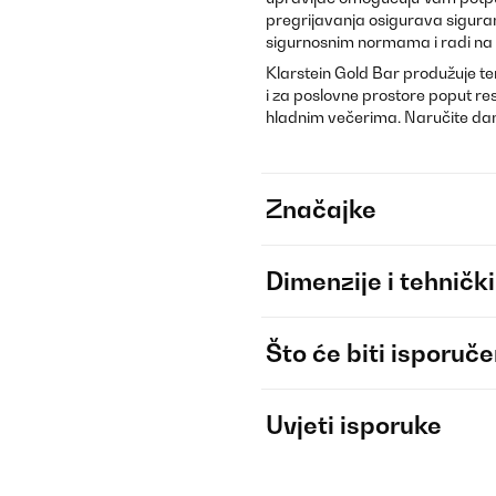
pregrijavanja osigurava sigura
sigurnosnim normama i radi na
Klarstein Gold Bar produžuje ter
i za poslovne prostore poput res
hladnim večerima. Naručite danas
Značajke
Dimenzije i tehnički
Što će biti isporuč
Uvjeti isporuke