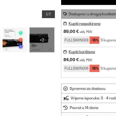
Dostupno i u drugoj kvaliteti
1/7
Kupiti raspakirano
89,00 €
uklj. PDV
+2
FULLSWING18
-18%
S kupon
Kupiti korišteno
84,00 €
uklj. PDV
FULLSWING18
-18%
S kupon
Spremno za dostavu
Vrijeme isporuke: 3 - 4 ra
Povrat u 14 dana