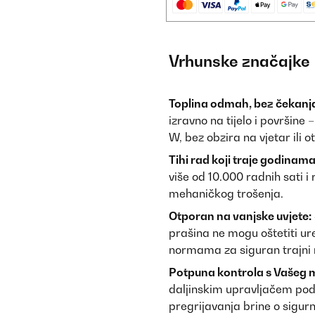
Vrhunske značajke
Toplina odmah, bez čekanj
izravno na tijelo i površine
W, bez obzira na vjetar ili 
Tihi rad koji traje godinama
više od 10.000 radnih sati 
mehaničkog trošenja.
Otporan na vanjske uvjete:
prašina ne mogu oštetiti ur
normama za siguran trajni
Potpuna kontrola s Vašeg m
daljinskim upravljačem pod
pregrijavanja brine o sigur