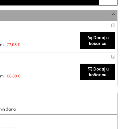
Dodaj u
košaricu
om:
72,98 €
Dodaj u
košaricu
om:
68,88 €
dnih dana