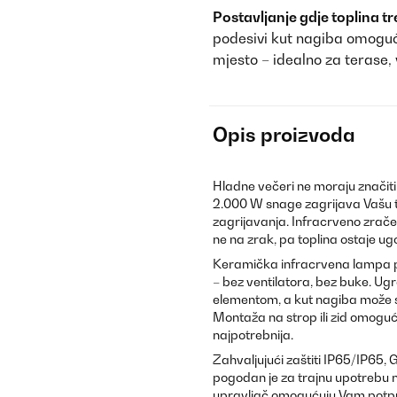
Postavljanje gdje toplina tre
podesivi kut nagiba omoguć
mjesto – idealno za terase, 
Opis proizvoda
Hladne večeri ne moraju značiti 
2.000 W snage zagrijava Vašu te
zagrijavanja. Infracrveno zračenj
ne na zrak, pa toplina ostaje ug
Keramička infracrvena lampa pro
– bez ventilatora, bez buke. Ugra
elementom, a kut nagiba može s
Montaža na strop ili zid omoguću
najpotrebnija.
Zahvaljujući zaštiti IP65/IP65, 
pogodan je za trajnu upotrebu n
upravljač omogućuju Vam potpun