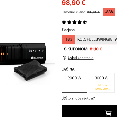
98,90 €
-38%
Uvodna cijena:
159,90 €
7 ocjene
-18%
KOD:
FULLSWING18
S KUPONOM:
81,10 €
Uvjeti korištenja
JAČINA:
2000 W
3000 W
Uskoro
ponovno
dostupno
Što znače statusi?