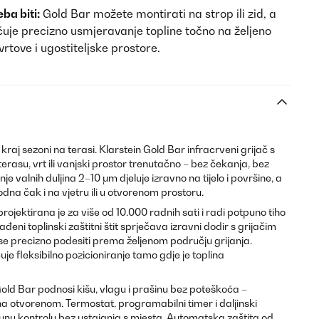
ba biti:
Gold Bar možete montirati na strop ili zid, a
uje precizno usmjeravanje topline točno na željeno
vrtove i ugostiteljske prostore.
kraj sezoni na terasi. Klarstein Gold Bar infracrveni grijač s
rasu, vrt ili vanjski prostor trenutačno – bez čekanja, bez
e valnih duljina 2–10 μm djeluje izravno na tijelo i površine, a
odna čak i na vjetru ili u otvorenom prostoru.
jektirana je za više od 10.000 radnih sati i radi potpuno tiho
đeni toplinski zaštitni štit sprječava izravni dodir s grijačim
e precizno podesiti prema željenom području grijanja.
je fleksibilno pozicioniranje tamo gdje je toplina
Gold Bar podnosi kišu, vlagu i prašinu bez poteškoća –
a otvorenom. Termostat, programabilni timer i daljinski
u kontrolu bez ustajanja s mjesta. Automatska zaštita od