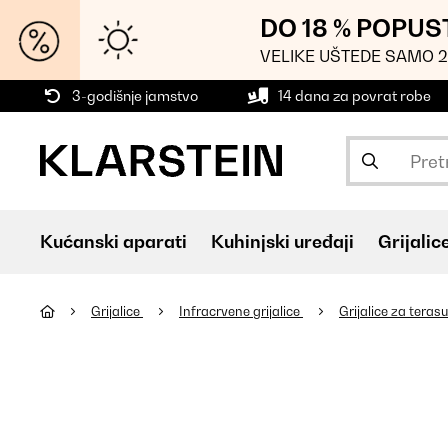
DO 18 % POPUS
VELIKE UŠTEDE SAMO 2
3-godišnje jamstvo
14 dana za povrat robe
Kućanski aparati
Kuhinjski uređaji
Grijalic
Grijalice
Infracrvene grijalice
Grijalice za teras