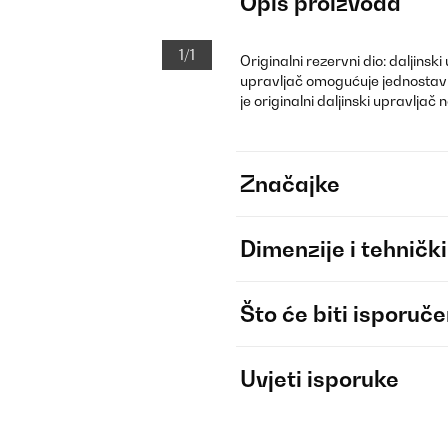
Opis proizvoda
1/1
Originalni rezervni dio: daljinsk
upravljač omogućuje jednostavn
je originalni daljinski upravljač 
Značajke
Dimenzije i tehnički
Što će biti isporuč
Uvjeti isporuke