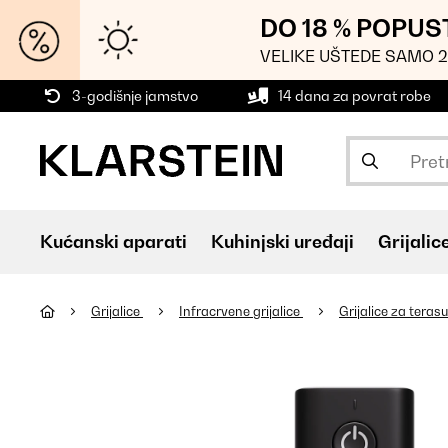
DO 18 % POPUS
VELIKE UŠTEDE SAMO 2
3-godišnje jamstvo
14 dana za povrat robe
Kućanski aparati
Kuhinjski uređaji
Grijalic
Grijalice
Infracrvene grijalice
Grijalice za teras