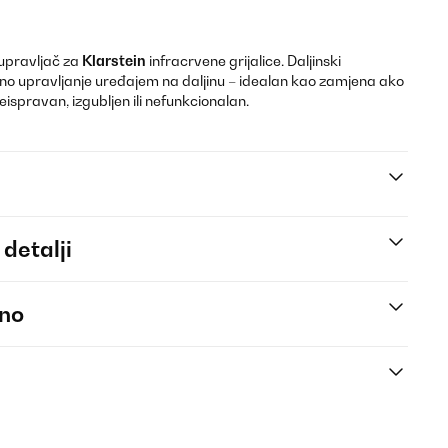
i upravljač za
Klarstein
infracrvene grijalice. Daljinski
o upravljanje uređajem na daljinu – idealan kao zamjena ako
neispravan, izgubljen ili nefunkcionalan.
 detalji
eno