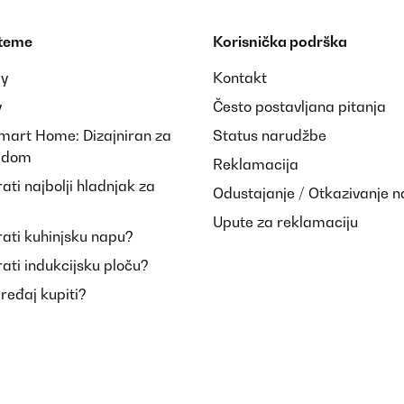
 teme
Korisnička podrška
ay
Kontakt
y
Često postavljana pitanja
Smart Home: Dizajniran za
Status narudžbe
i dom
Reklamacija
ti najbolji hladnjak za
Odustajanje / Otkazivanje 
Upute za reklamaciju
ati kuhinjsku napu?
ati indukcijsku ploču?
uređaj kupiti?