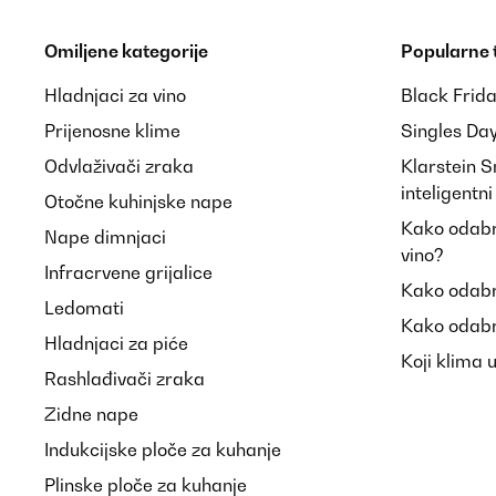
Omiljene kategorije
Popularne
Hladnjaci za vino
Black Frid
Prijenosne klime
Singles Da
Odvlaživači zraka
Klarstein 
inteligentn
Otočne kuhinjske nape
Kako odabra
Nape dimnjaci
vino?
Infracrvene grijalice
Kako odabr
Ledomati
Kako odabr
Hladnjaci za piće
Koji klima 
Rashlađivači zraka
Zidne nape
Indukcijske ploče za kuhanje
Plinske ploče za kuhanje