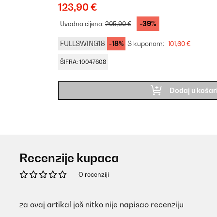
123,90 €
-39%
Uvodna cijena:
205,90 €
FULLSWING18
-18%
S kuponom:
101,60 €
ŠIFRA: 10047608
Dodaj u košar
Recenzije kupaca
O recenziji
za ovaj artikal još nitko nije napisao recenziju