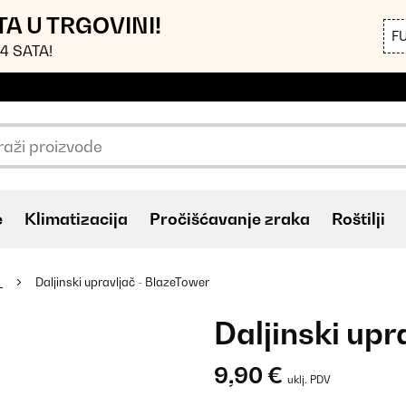
TA U TRGOVINI!
F
4 SATA!
e
Klimatizacija
Pročišćavanje zraka
Roštilji
u
Daljinski upravljač - BlazeTower
Daljinski upr
9,90 €
uklj. PDV