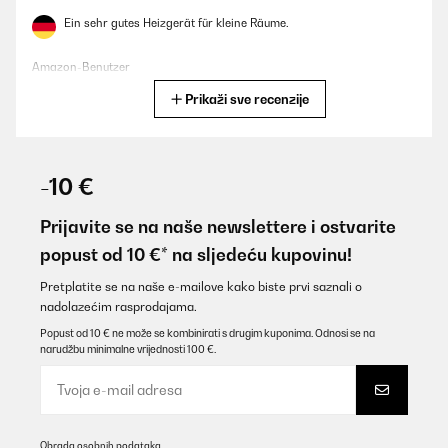
Ein sehr gutes Heizgerät für kleine Räume.
Amazon-Benutzer
Prikaži sve recenzije
Prevedi
POTVRĐENI PREGLED
09/04/2025
-10 €
da buen calor y ambiente
Prijavite se na naše newslettere i ostvarite
Usuario/a de amazon
popust od 10 €* na sljedeću kupovinu!
Prevedi
Pretplatite se na naše e-mailove kako biste prvi saznali o
nadolazećim rasprodajama.
POTVRĐENI PREGLED
Popust od 10 € ne može se kombinirati s drugim kuponima. Odnosi se na
narudžbu minimalne vrijednosti 100 €.
24/01/2025
Ich verwende Ihn im vorgeheizten Bad um beim Duschen auf
etwas höhere Temperaturen zu kommen. Funktioniert sehr gut
und hat eine sehr angenehme Wärme.
Obrada osobnih podataka