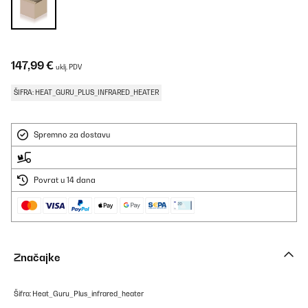
147,99 €
uklj. PDV
ŠIFRA: HEAT_GURU_PLUS_INFRARED_HEATER
Spremno za dostavu
Povrat u 14 dana
Značajke
Šifra: Heat_Guru_Plus_infrared_heater