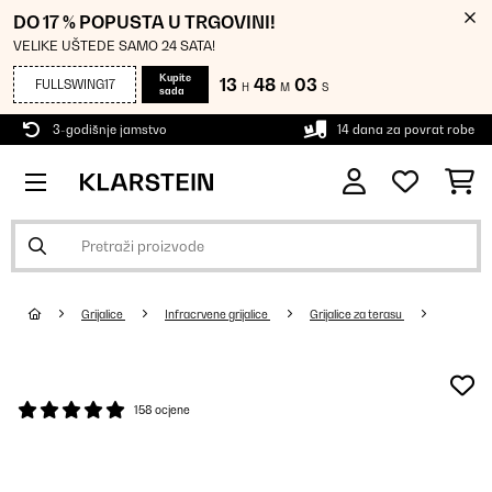
DO 17 % POPUSTA U TRGOVINI!
VELIKE UŠTEDE SAMO 24 SATA!
Kupite
13
48
00
FULLSWING17
H
M
S
sada
3-godišnje jamstvo
14 dana za povrat robe
Grijalice
Infracrvene grijalice
Grijalice za terasu
158 ocjene