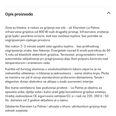
Opis proizvoda
Zime su hladne, a računi za grijanje sve viši – ali Klarstein La Palma
infracrvena grijalica od 600 W nudi drugačiji pristup. Infracrveno zračenje
grije ljude i površine izravno, baš kao sunčeva toplina, bez potrebe za
zagrijavanjem cijeloga prostora.
Već nakon 2–3 minute osjetit ćete ugodnu toplinu – bez prethodnog
zagrijavanja zraka, bez čekanja. Energetski razred A znači potrošnju do 50
% nižu od klasičnih električnih grijalica. Termostat, programabilni timer i
automatsko isključivanje pri pregrijavanju daju Vam potpunu kontrolu nad
temperaturom i vremenom rada.
Kućište od čvrstog aluminija s visokokvalitetnim lakom otporno je na
mehanička oštećenja, a čišćenje je jednostavno – samo vlažna krpa. Ploča
se montira na zid ili strop standardnim pričvrsnim elementima. Tanak i
elegantan dizajn diskretno se uklapa u svaki suvremeni interijer.
Bez šuma ventilatora, bez podizanja prašine – La Palma je idealna za
spavaće sobe, dječje sobe i kućni ured gdje konvektivne grijalice smetaju.
Uređaj zadovoljava CE sigurnosne zahtjeve EU-a i radi na 220–240 V / 50
Hz. Jamstvo od 2 godine uključeno je u cijenu.
Odaberite Klarstein La Palma i uživajte u tihom, učinkovitom grijanju koje
odmah osjećate.