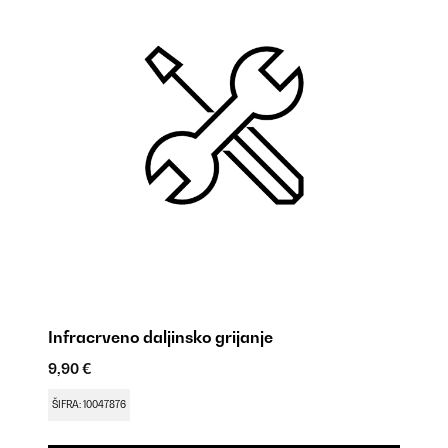
Infracrveno daljinsko grijanje
K
9,90 €
9,
ŠIFRA: 10047876
ŠI