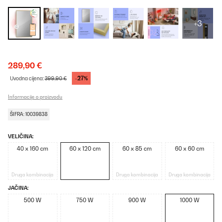
+3
289,90 €
-27%
Uvodna cijena:
399,90 €
Informacije o proizvodu
ŠIFRA: 10039838
VELIČINA:
40 x 160 cm
60 x 120 cm
60 x 85 cm
60 x 60 cm
Druga kombinacija
Druga kombinacija
Druga kombinacija
JAČINA:
500 W
750 W
900 W
1000 W