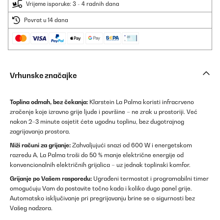
Vrijeme isporuke: 3 - 4 radnih dana
Povrat u 14 dana
Vrhunske značajke
Toplina odmah, bez čekanja:
Klarstein La Palma koristi infracrveno
zračenje koje izravno grije ljude i površine – ne zrak u prostoriji. Već
nakon 2–3 minute osjetit ćete ugodnu toplinu, bez dugotrajnog
zagrijavanja prostora.
Niži računi za grijanje:
Zahvaljujući snazi od 600 W i energetskom
razredu A, La Palma troši do 50 % manje električne energije od
konvencionalnih električnih grijalica – uz jednak toplinski komfor.
Grijanje po Vašem rasporedu:
Ugrađeni termostat i programabilni timer
omogućuju Vam da postavite točno kada i koliko dugo panel grije.
Automatsko isključivanje pri pregrijavanju brine se o sigurnosti bez
Vašeg nadzora.