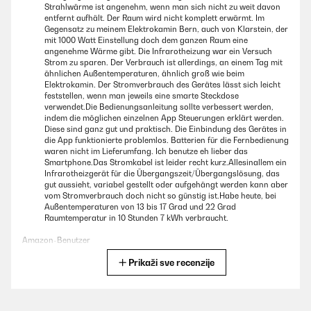
Strahlwärme ist angenehm, wenn man sich nicht zu weit davon
entfernt aufhält. Der Raum wird nicht komplett erwärmt. Im
Gegensatz zu meinem Elektrokamin Bern, auch von Klarstein, der
mit 1000 Watt Einstellung doch dem ganzen Raum eine
angenehme Wärme gibt. Die Infrarotheizung war ein Versuch
Strom zu sparen. Der Verbrauch ist allerdings, an einem Tag mit
ähnlichen Außentemperaturen, ähnlich groß wie beim
Elektrokamin. Der Stromverbrauch des Gerätes lässt sich leicht
feststellen, wenn man jeweils eine smarte Steckdose
verwendet.Die Bedienungsanleitung sollte verbessert werden,
indem die möglichen einzelnen App Steuerungen erklärt werden.
Diese sind ganz gut und praktisch. Die Einbindung des Gerätes in
die App funktionierte problemlos. Batterien für die Fernbedienung
waren nicht im Lieferumfang. Ich benutze eh lieber das
Smartphone.Das Stromkabel ist leider recht kurz.Allesinallem ein
Infrarotheizgerät für die Übergangszeit/Übergangslösung, das
gut aussieht, variabel gestellt oder aufgehängt werden kann aber
vom Stromverbrauch doch nicht so günstig ist.Habe heute, bei
Außentemperaturen von 13 bis 17 Grad und 22 Grad
Raumtemperatur in 10 Stunden 7 kWh verbraucht.
Amazon-Benutzer
Prikaži sve recenzije
Prevedi
POTVRĐENI PREGLED