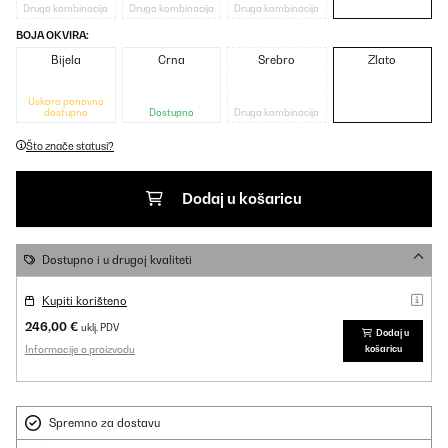
Druga kombinacija
Druga kombinacija
Druga kombinacija
BOJA OKVIRA:
Bijela
Crna
Srebro
Zlato
Uskoro ponovno
dostupno
Dostupno
Druga kombinacija
Što znače statusi?
Dodaj u košaricu
Dostupno i u drugoj kvaliteti
Kupiti korišteno
246,00 €
uklj. PDV
Dodaj u
Informacije o proizvodu
košaricu
Spremno za dostavu