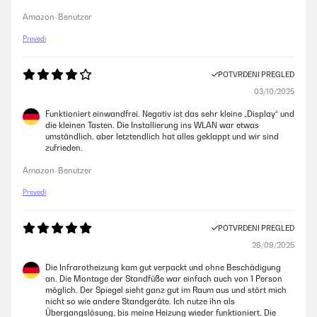
Amazon-Benutzer
Prevedi
POTVRĐENI PREGLED
03/10/2025
Funktioniert einwandfrei. Negativ ist das sehr kleine „Display“ und
die kleinen Tasten. Die Installierung ins WLAN war etwas
umständlich, aber letztendlich hat alles geklappt und wir sind
zufrieden.
Amazon-Benutzer
Prevedi
POTVRĐENI PREGLED
28/09/2025
Die Infrarotheizung kam gut verpackt und ohne Beschädigung
an. Die Montage der Standfüße war einfach auch von 1 Person
möglich. Der Spiegel sieht ganz gut im Raum aus und stört mich
nicht so wie andere Standgeräte. Ich nutze ihn als
Übergangslösung, bis meine Heizung wieder funktioniert. Die