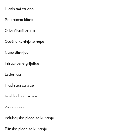
Amazon user
Hladnjaci za vino
Prevedi
Prijenosne klime
POTVRĐENI PREGLED
Odvlaživači zraka
24/01/2022
Otočne kuhinjske nape
Wer kennt die Staubige Trockene Heizungsluft nicht?Man wacht
morgens auf und denkt man bekommt keine Luft mehr.Endlich ist
Nape dimnjaci
damit Schluss.Dieser Spiegel von Klarstein ist sehr Robust
hergestellt, alle Gewinde sind sauber geschnitten und er lässt
Infracrvene grijalice
sich einwandfrei und Planmäßig auf den Boden stellen. Es liegen
Schrauben mit Dübel dabei, womit eine Wandbefestigung
Ledomati
ebenfalls möglich ist.Der Spiegel hat keine Einbuße trotz
Heizfunktion. Er ist verzerrfrei und man sieht auf den ersten Blick
nicht das er eine Heizfunktion bietet.Die App lässt sich mit einen
Hladnjaci za piće
2,4GHZ WLAN verbinden und bietet ein paar nette Spielereien
sowie eine Vorkonfigurationen für einen festen Zeitintervall.Die
Rashlađivači zraka
Heizung wird ordentlich heiß und man muss stellenweiße ab 20°
aufpassen das man sich die Finger nicht dran verbrennt - bei
Zidne nape
Kleinkindern sollte man besonders wachsam sein, oder einfach
aufhängen.Ich bin super zufrieden mit dem Spiegel und er heizt
Indukcijske ploče za kuhanje
mein 15qm Schlafzimmer von 16° Raumtemperatur auf 21° binnen
1 Stunde auf.Das ist für mich persönlich eine ausreichende
Temperatur und man steht morgens nicht mit Kopfschmerzen
Plinske ploče za kuhanje
auf.Klare Kaufempfehlung.