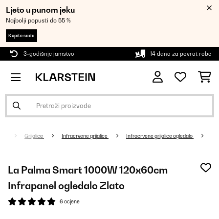
Ljeto u punom jeku
Najbolji popusti do 55 %
Kupite sada
3-godišnje jamstvo
14 dana za povrat robe
Grijalice
Infracrvene grijalice
Infracrvene grijalice ogledalo
La Palma Smart 1000W 120x60cm
Infrapanel ogledalo Zlato
6 ocjene