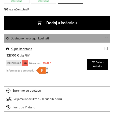
Dostupno
Dostupno
Što znače statusi?
Dodaj u košaricu
Dostupno i u drugoj kvaliteti
Kupiti korišteno
327,00 €
uklj. PDV
Dodaj u
FULLSWING18
-18%
S kuponom:
268,14 €
košaricu
Informacije o proizvodu
Spremno za dostavu
Vrijeme isporuke: 5 - 6 radnih dana
Povrat u 14 dana