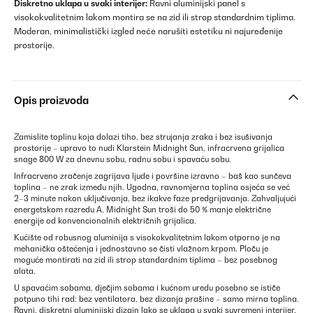
Diskretno uklapa u svaki interijer:
Ravni aluminijski panel s
visokokvalitetnim lakom montira se na zid ili strop standardnim tiplima.
Moderan, minimalistički izgled neće narušiti estetiku ni najuređenije
prostorije.
Opis proizvoda
Zamislite toplinu koja dolazi tiho, bez strujanja zraka i bez isušivanja
prostorije – upravo to nudi Klarstein Midnight Sun, infracrvena grijalica
snage 800 W za dnevnu sobu, radnu sobu i spavaću sobu.
Infracrveno zračenje zagrijava ljude i površine izravno – baš kao sunčeva
toplina – ne zrak između njih. Ugodna, ravnomjerna toplina osjeća se već
2–3 minute nakon uključivanja, bez ikakve faze predgrijavanja. Zahvaljujući
energetskom razredu A, Midnight Sun troši do 50 % manje električne
energije od konvencionalnih električnih grijalica.
Kućište od robusnog aluminija s visokokvalitetnim lakom otporno je na
mehanička oštećenja i jednostavno se čisti vlažnom krpom. Ploču je
moguće montirati na zid ili strop standardnim tiplima – bez posebnog
alata.
U spavaćim sobama, dječjim sobama i kućnom uredu posebno se ističe
potpuno tihi rad: bez ventilatora, bez dizanja prašine – samo mirna toplina.
Ravni, diskretni aluminijski dizajn lako se uklapa u svaki suvremeni interijer.