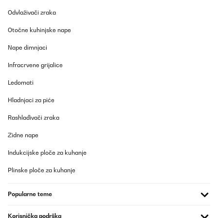
Odvlaživači zraka
Otočne kuhinjske nape
Nape dimnjaci
Infracrvene grijalice
Ledomati
Hladnjaci za piće
Rashlađivači zraka
Zidne nape
Indukcijske ploče za kuhanje
Plinske ploče za kuhanje
Popularne teme
Korisnička podrška