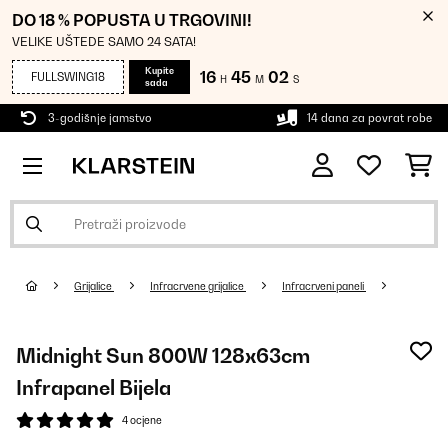
DO 18 % POPUSTA U TRGOVINI!
VELIKE UŠTEDE SAMO 24 SATA!
Kupite
16
45
01
FULLSWING18
H
M
S
sada
3-godišnje jamstvo
14 dana za povrat robe
Grijalice
Infracrvene grijalice
Infracrveni paneli
Midnight Sun 800W 128x63cm
Infrapanel Bijela
4 ocjene