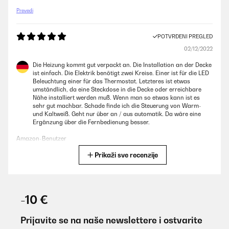
Prevedi
POTVRĐENI PREGLED
02/12/2022
Die Heizung kommt gut verpackt an. Die Installation an der Decke
ist einfach. Die Elektrik benötigt zwei Kreise. Einer ist für die LED
Beleuchtung einer für das Thermostat. Letzteres ist etwas
umständlich, da eine Steckdose in die Decke oder erreichbare
Nähe installiert werden muß. Wenn man so etwas kann ist es
sehr gut machbar. Schade finde ich die Steuerung von Warm-
und Kaltweiß. Geht nur über an / aus automatik. Da wäre eine
Ergänzung über die Fernbedienung besser.
Amazon-Benutzer
Prikaži sve recenzije
Prevedi
POTVRĐENI PREGLED
27/12/2020
-10 €
Nous avons acheté ce radiateur pour mettre dans notre
buanderie que nous avons aménagé en bureau pour faire du
Prijavite se na naše newslettere i ostvarite
télétravail. Nous l'avons installé au plafond sur les poutres. La