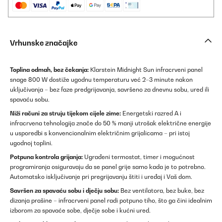
Vrhunske značajke
Toplina odmah, bez čekanja:
Klarstein Midnight Sun infracrveni panel
snage 800 W dostiže ugodnu temperaturu već 2–3 minute nakon
uključivanja – bez faze predgrijavanja, savršeno za dnevnu sobu, ured ili
spavaću sobu.
Niži računi za struju tijekom cijele zime:
Energetski razred A i
infracrvena tehnologija znače do 50 % manji utrošak električne energije
u usporedbi s konvencionalnim električnim grijalicama – pri istoj
ugodnoj toplini.
Potpuna kontrola grijanja:
Ugrađeni termostat, timer i mogućnost
programiranja osiguravaju da se panel grije samo kada je to potrebno.
Automatsko isključivanje pri pregrijavanju štiti i uređaj i Vaš dom.
Savršen za spavaću sobu i dječju sobu:
Bez ventilatora, bez buke, bez
dizanja prašine – infracrveni panel radi potpuno tiho, što ga čini idealnim
izborom za spavaće sobe, dječje sobe i kućni ured.