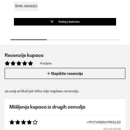
ŠIFRA: 10048352
Dodaj u košaricu
Recenzije kupaca
4 ocjene
Napišite recenziju
za ovaj artikal još nitko nije napisao recenziju
Mišljenja kupaca iz drugih zemalja
POTVRĐENI PREGLED
03/03/2024