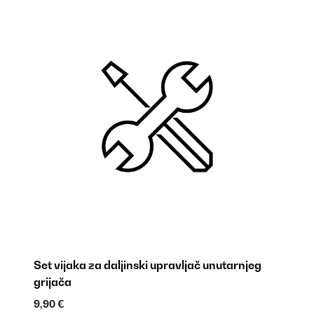
Set vijaka za daljinski upravljač unutarnjeg
Dr
grijača
9,
9,90 €
ŠI