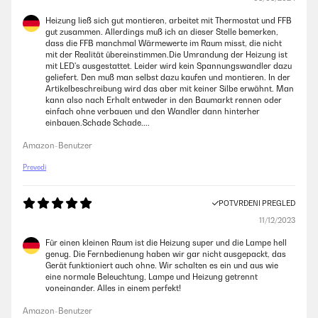
Heizung ließ sich gut montieren, arbeitet mit Thermostat und FFB
gut zusammen. Allerdings muß ich an dieser Stelle bemerken,
dass die FFB manchmal Wärmewerte im Raum misst, die nicht
mit der Realität übereinstimmen.Die Umrandung der Heizung ist
mit LED's ausgestattet. Leider wird kein Spannungswandler dazu
geliefert. Den muß man selbst dazu kaufen und montieren. In der
Artikelbeschreibung wird das aber mit keiner Silbe erwähnt. Man
kann also nach Erhalt entweder in den Baumarkt rennen oder
einfach ohne verbauen und den Wandler dann hinterher
einbauen.Schade Schade....
Amazon-Benutzer
Prevedi
POTVRĐENI PREGLED
11/12/2023
Für einen kleinen Raum ist die Heizung super und die Lampe hell
genug. Die Fernbedienung haben wir gar nicht ausgepackt, das
Gerät funktioniert auch ohne. Wir schalten es ein und aus wie
eine normale Beleuchtung, Lampe und Heizung getrennt
voneinander. Alles in einem perfekt!
Amazon-Benutzer