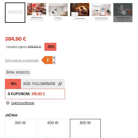
+6
384,90 €
-30%
Uvodna cijena:
549,90 €
Informacije o proizvodu
ŠIFRA: 10035323
-18%
KOD:
FULLSWING18
S KUPONOM:
315,62 €
Uvjeti korištenja
JAČINA:
350 W
600 W
800 W