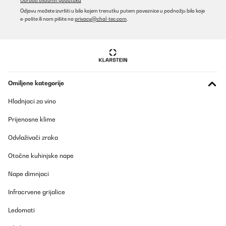
Obrada osobnih podataka
Odjavu možete izvršiti u bilo kojem trenutku putem poveznice u podnožju bilo koje
e-pošte ili nam pišite na
privacy@chal-tec.com
.
Omiljene kategorije
Hladnjaci za vino
Prijenosne klime
Odvlaživači zraka
Otočne kuhinjske nape
Nape dimnjaci
Infracrvene grijalice
Ledomati