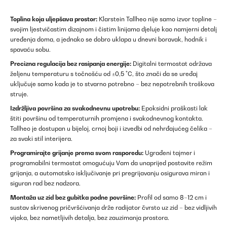
Toplina koja uljepšava prostor:
Klarstein Tallheo nije samo izvor topline –
svojim ljestvičastim dizajnom i čistim linijama djeluje kao namjerni detalj
uređenja doma, a jednako se dobro uklapa u dnevni boravak, hodnik i
spavaću sobu.
Precizna regulacija bez rasipanja energije:
Digitalni termostat održava
željenu temperaturu s točnošću od ±0,5 °C, što znači da se uređaj
uključuje samo kada je to stvarno potrebno – bez nepotrebnih troškova
struje.
Izdržljiva površina za svakodnevnu upotrebu:
Epoksidni praškasti lak
štiti površinu od temperaturnih promjena i svakodnevnog kontakta.
Tallheo je dostupan u bijeloj, crnoj boji i izvedbi od nehrđajućeg čelika –
za svaki stil interijera.
Programirajte grijanje prema svom rasporedu:
Ugrađeni tajmer i
programabilni termostat omogućuju Vam da unaprijed postavite režim
grijanja, a automatsko isključivanje pri pregrijavanju osigurava miran i
siguran rad bez nadzora.
Montaža uz zid bez gubitka podne površine:
Profil od samo 8–12 cm i
sustav skrivenog pričvršćivanja drže radijator čvrsto uz zid – bez vidljivih
vijaka, bez nametljivih detalja, bez zauzimanja prostora.