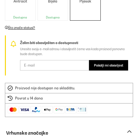
Antracit
Bijela
Pijesak
Dostupno
Dostupno
Što znače statusi?
Želim biti obaviješten o dostupnosti
Unesite svoju e-mail adresu i obavijestit ćemo vas kada proizvod ponovno
bude dostupan.
Pošalji mi obavijest
Proizvod nije dostupan na skladištu.
Povrat u 14 dana
Vrhunske značajke