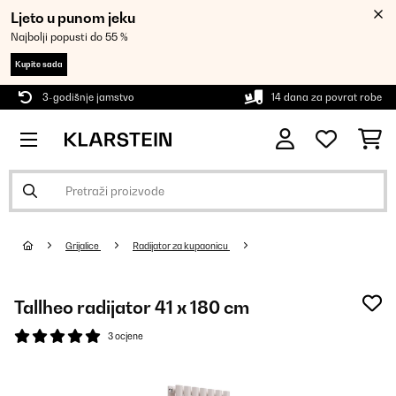
Ljeto u punom jeku
Najbolji popusti do 55 %
Kupite sada
3-godišnje jamstvo
14 dana za povrat robe
Grijalice
Radijator za kupaonicu
Tallheo radijator 41 x 180 cm
3 ocjene