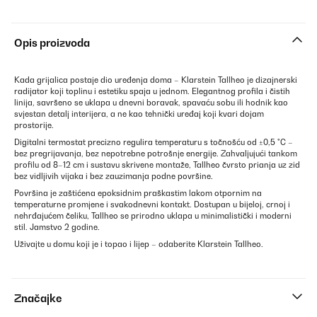
Opis proizvoda
Kada grijalica postaje dio uređenja doma – Klarstein Tallheo je dizajnerski
radijator koji toplinu i estetiku spaja u jednom. Elegantnog profila i čistih
linija, savršeno se uklapa u dnevni boravak, spavaću sobu ili hodnik kao
svjestan detalj interijera, a ne kao tehnički uređaj koji kvari dojam
prostorije.
Digitalni termostat precizno regulira temperaturu s točnošću od ±0,5 °C –
bez pregrijavanja, bez nepotrebne potrošnje energije. Zahvaljujući tankom
profilu od 8–12 cm i sustavu skrivene montaže, Tallheo čvrsto prianja uz zid
bez vidljivih vijaka i bez zauzimanja podne površine.
Površina je zaštićena epoksidnim praškastim lakom otpornim na
temperaturne promjene i svakodnevni kontakt. Dostupan u bijeloj, crnoj i
nehrđajućem čeliku, Tallheo se prirodno uklapa u minimalistički i moderni
stil. Jamstvo 2 godine.
Uživajte u domu koji je i topao i lijep – odaberite Klarstein Tallheo.
Značajke