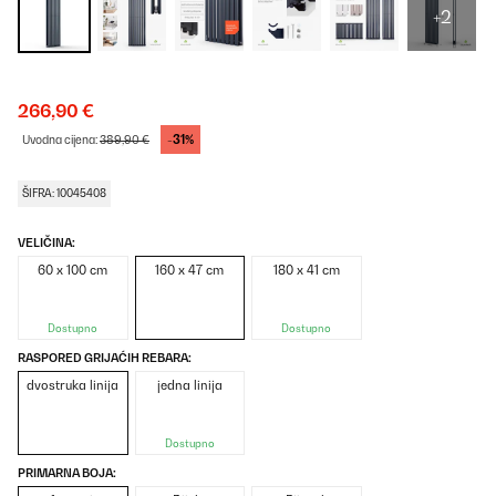
+2
266,90 €
-31%
Uvodna cijena:
389,90 €
ŠIFRA: 10045408
VELIČINA:
60 x 100 cm
160 x 47 cm
180 x 41 cm
Dostupno
Dostupno
RASPORED GRIJAĆIH REBARA:
dvostruka linija
jedna linija
Dostupno
PRIMARNA BOJA: