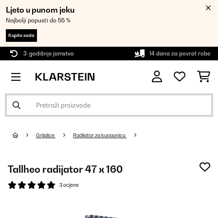
Ljeto u punom jeku
Najbolji popusti do 55 %
Kupite sada
3-godišnje jamstvo
14 dana za povrat robe
Grijalice
Radijator za kupaonicu
Tallheo radijator 47 x 160
3 ocjene