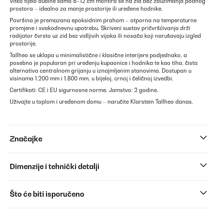
Vitko tijelo dubine samo 8–12 cm montira se na zid bez zauzimanja podnog
prostora – idealno za manje prostorije ili uređene hodnike.
Površina je premazana epoksidnim prahom – otporna na temperaturne
promjene i svakodnevnu upotrebu. Skriveni sustav pričvršćivanja drži
radijator čvrsto uz zid bez vidljivih vijaka ili nosača koji narušavaju izgled
prostorije.
Tallheo se uklapa u minimalistične i klasične interijere podjednako, a
posebno je popularan pri uređenju kupaonice i hodnika te kao tiha, čista
alternativa centralnom grijanju u iznajmljenim stanovima. Dostupan u
visinama 1.200 mm i 1.800 mm, u bijeloj, crnoj i čeličnoj izvedbi.
Certifikati: CE i EU sigurnosne norme. Jamstvo: 2 godine.
Uživajte u toplom i uređenom domu – naručite Klarstein Tallheo danas.
Značajke
Dimenzije i tehnički detalji
Što će biti isporučeno