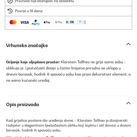
Proizvod nije dostupan na skladištu.
Povrat u 14 dana
Vrhunske značajke
Grijanje koje uljepšava prostor:
Klarstein Tallheo ne grije samo sobu –
oblikuje je. Ljestvičasti dizajn s čistim linijama prirodno se uklapa u
dnevni boravak, hodnik ili spavaću sobu kao pravi dekorativni element, a
ne samo kućanski uređaj.
Opis proizvoda
Kad grijalica postane dio uređenja doma – Klarstein Tallheo je dizajnerski
radijator u elegantnom ljestvičastom obliku koji toplinu i stil donosi u dnevni
boravak, hodnik ili spavaću sobu.