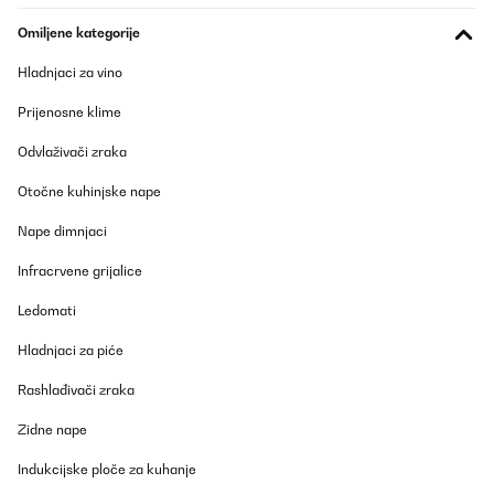
Omiljene kategorije
Hladnjaci za vino
Prijenosne klime
Odvlaživači zraka
Otočne kuhinjske nape
Nape dimnjaci
Infracrvene grijalice
Ledomati
Hladnjaci za piće
Rashlađivači zraka
Zidne nape
Indukcijske ploče za kuhanje