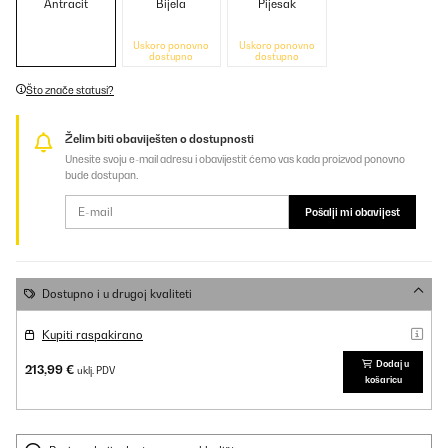
Antracit
Bijela
Pijesak
Uskoro ponovno
Uskoro ponovno
dostupno
dostupno
Što znače statusi?
Želim biti obaviješten o dostupnosti
Unesite svoju e-mail adresu i obavijestit ćemo vas kada proizvod ponovno
bude dostupan.
Pošalji mi obavijest
Dostupno i u drugoj kvaliteti
Kupiti raspakirano
Dodaj u
213,99 €
uklj. PDV
košaricu