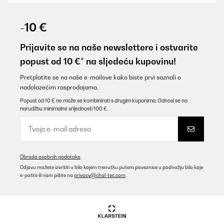
-10 €
Prijavite se na naše newslettere i ostvarite
popust od 10 €* na sljedeću kupovinu!
Pretplatite se na naše e-mailove kako biste prvi saznali o
nadolazećim rasprodajama.
Popust od 10 € ne može se kombinirati s drugim kuponima. Odnosi se na
narudžbu minimalne vrijednosti 100 €.
Obrada osobnih podataka
Odjavu možete izvršiti u bilo kojem trenutku putem poveznice u podnožju bilo koje
e-pošte ili nam pišite na
privacy@chal-tec.com
.