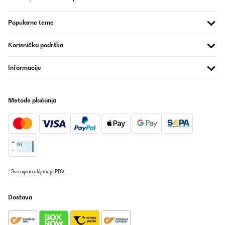
Popularne teme
POTVRĐENI PREGLED
22/06/2025
Korisnička podrška
Sehr gut habe schon 2 da von
Informacije
Amazon-Benutzer
Prevedi
Metode plaćanja
POTVRĐENI PREGLED
22/06/2025
It is good
Amazon-Benutzer
* Sve cijene uključuju PDV.
Prevedi
Dostava
POTVRĐENI PREGLED
21/06/2025