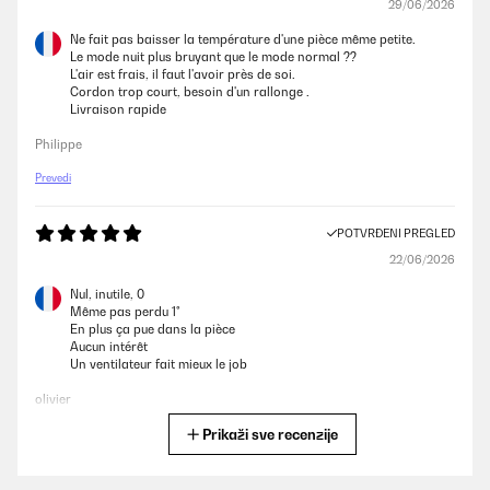
29/06/2026
Ne fait pas baisser la température d'une pièce même petite.
Le mode nuit plus bruyant que le mode normal ??
L'air est frais, il faut l'avoir près de soi.
Cordon trop court, besoin d'un rallonge .
Livraison rapide
Philippe
Prevedi
POTVRĐENI PREGLED
22/06/2026
Nul, inutile, 0
Même pas perdu 1°
En plus ça pue dans la pièce
Aucun intérêt
Un ventilateur fait mieux le job
olivier
Prikaži sve recenzije
Prevedi
POTVRĐENI PREGLED