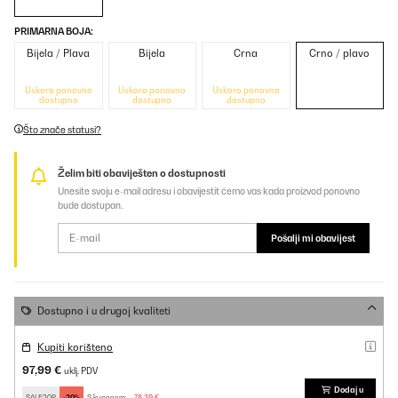
PRIMARNA BOJA:
Bijela / Plava
Bijela
Crna
Crno / plavo
Uskoro ponovno
Uskoro ponovno
Uskoro ponovno
dostupno
dostupno
dostupno
Što znače statusi?
Želim biti obaviješten o dostupnosti
Unesite svoju e-mail adresu i obavijestit ćemo vas kada proizvod ponovno
bude dostupan.
Pošalji mi obavijest
Dostupno i u drugoj kvaliteti
Kupiti korišteno
97,99 €
uklj. PDV
Dodaj u
SALE20P
-20%
S kuponom:
78,39 €