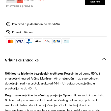
košaricu
Informacije o proizvodu
Proizvod nije dostupan na skladištu.
Povrat u 14 dana
Vrhunske značajke
Učinkovito hlađenje bez visokih troškova:
Potrošnja od samo 55 W i
energetski razred A čine Maxfresh Air pristupačnim za svakodnevni
dugotrajni rad – a protok zraka od 444 m³/h osigurava svježinu u
prostorijama do 40 m².
Dugotrajna svježina bez čestog punjenja:
Spremnik za vodu kapaciteta
6 litara osigurava neprekinuti rad bez čestog dolivanja, a priloženi
rashladni uložaci dodatno pojačavaju učinak hlađenja kada su
temperature najviše – sve bez kompresora i bez rashladnog sredstva.