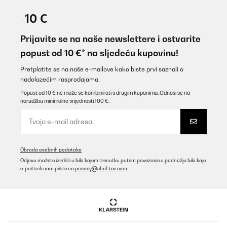
28/05/2026
-10 €
Die Lieferung war schnell, leider fehlten die 2 Zusätzlichen Ice-
Pacs.
Prijavite se na naše newslettere i ostvarite
Die Reklamation war schwierig, da man keine Kontaktdaten hat.
popust od 10 €* na sljedeću kupovinu!
Das telefonieren geht gar nicht.
Ansonsten erst mal zufrieden mit dem Gerät.
Mal sehen wie es mit der Reklamation läuft.(per Mail)
Pretplatite se na naše e-mailove kako biste prvi saznali o
nadolazećim rasprodajama.
Angelika
Popust od 10 € ne može se kombinirati s drugim kuponima. Odnosi se na
Prevedi
narudžbu minimalne vrijednosti 100 €.
POTVRĐENI PREGLED
04/07/2025
Obrada osobnih podataka
Mooie airco/cooler makkelijk te bedienen en leuk aan prijs. Ook
Odjavu možete izvršiti u bilo kojem trenutku putem poveznice u podnožju bilo koje
zonder water koelt hij al.
e-pošte ili nam pišite na
privacy@chal-tec.com
.
Amazon-gebruiker
Prevedi
POTVRĐENI PREGLED