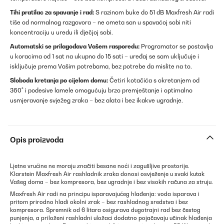
Tihi pratilac za spavanje i rad:
S razinom buke do 51 dB Maxfresh Air radi
tiše od normalnog razgovora – ne ometa san u spavaćoj sobi niti
koncentraciju u uredu ili dječjoj sobi.
Automatski se prilagođava Vašem rasporedu:
Programator se postavlja
u koracima od 1 sat na ukupno do 15 sati – uređaj se sam uključuje i
isključuje prema Vašim potrebama, bez potrebe da mislite na to.
Sloboda kretanja po cijelom domu:
Četiri kotačića s okretanjem od
360° i podesive lamele omogućuju brzo premještanje i optimalno
usmjeravanje svježeg zraka – bez alata i bez ikakve ugradnje.
Opis proizvoda
Ljetne vrućine ne moraju značiti besane noći i zagušljive prostorije.
Klarstein Maxfresh Air rashladnik zraka donosi osvježenje u svaki kutak
Vašeg doma – bez kompresora, bez ugradnje i bez visokih računa za struju.
Maxfresh Air radi na principu isparavajućeg hlađenja: voda isparava i
pritom prirodno hladi okolni zrak – bez rashladnog sredstva i bez
kompresora. Spremnik od 6 litara osigurava dugotrajni rad bez čestog
punjenja, a priloženi rashladni uložaci dodatno pojačavaju učinak hlađenja