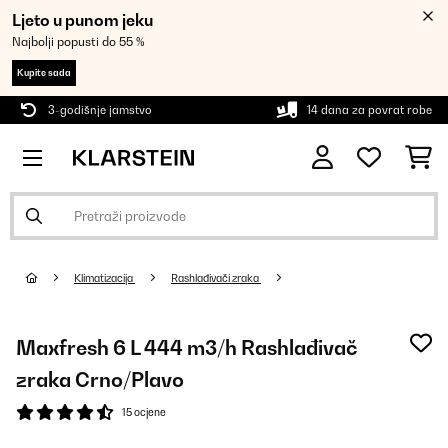
Ljeto u punom jeku
Najbolji popusti do 55 %
Kupite sada
3-godišnje jamstvo
14 dana za povrat robe
Klimatizacija
Rashlađivači zraka
Maxfresh 6 L 444 m3/h Rashlađivač
zraka Crno/Plavo
15 ocjene