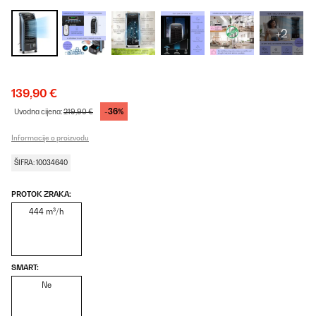
+2
139,90 €
-36%
Uvodna cijena:
219,90 €
Informacije o proizvodu
ŠIFRA: 10034640
PROTOK ZRAKA:
444 m³/h
SMART:
Ne