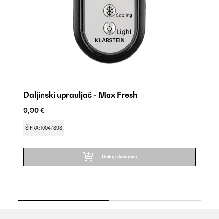
Daljinski upravljač - Max Fresh
R
9,90 €
14
Uv
ŠIFRA: 10047898
ŠI
Dodaj u košaricu