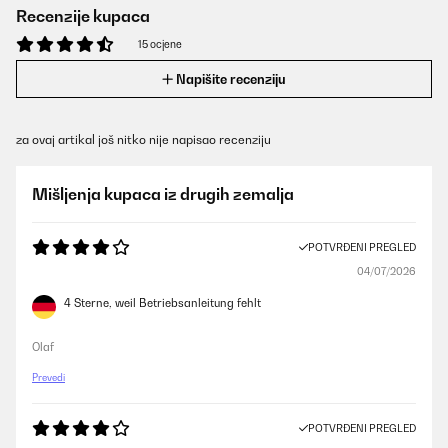
Recenzije kupaca
15 ocjene
Napišite recenziju
za ovaj artikal još nitko nije napisao recenziju
Mišljenja kupaca iz drugih zemalja
POTVRĐENI PREGLED
04/07/2026
4 Sterne, weil Betriebsanleitung fehlt
Olaf
Prevedi
POTVRĐENI PREGLED