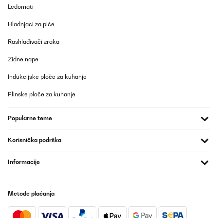
Ledomati
POTVRĐENI PREGLED
Hladnjaci za piće
15/10/2025
Rashlađivači zraka
das Licht nervt geht sehr schnell aus
Zidne nape
Amazon-Benutzer
Indukcijske ploče za kuhanje
Prevedi
Plinske ploče za kuhanje
POTVRĐENI PREGLED
Popularne teme
06/09/2025
Sokoldalú, szuper készülék, gyorsan és jól készíthetőek vele az
Korisnička podrška
ételek. Tetszik, hogy nagy a beltér, így több adag étel készíthető
vele egy kis konyhában is. Az első pár alkalommal sütés közben
Informacije
volt valami fura kattogó hangja, de aztán ez megszűnt, és azóta
is tökéletesen működik!
Petra
Metode plaćanja
Prevedi