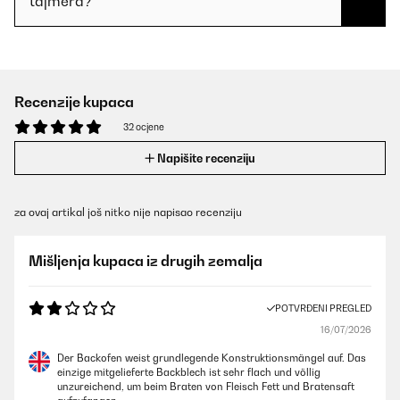
tajmera?
Recenzije kupaca
32 ocjene
Napišite recenziju
za ovaj artikal još nitko nije napisao recenziju
Mišljenja kupaca iz drugih zemalja
POTVRĐENI PREGLED
16/07/2026
Der Backofen weist grundlegende Konstruktionsmängel auf. Das
einzige mitgelieferte Backblech ist sehr flach und völlig
unzureichend, um beim Braten von Fleisch Fett und Bratensaft