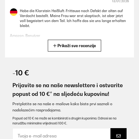
13/01/2026
Habe die Klarstein Heißluft-Fritteuse nach Defekt der alten auf
Verdacht bestellt. Meine Frau war erst skeptisch, ist aber jetzt
voll begeistert von dem Teil. Ich hoffe das sie uns lange erhalten
bleibt.
Amazon-Benutzer
Prikaži sve recenzije
Prevedi
POTVRĐENI PREGLED
11/01/2026
-10 €
Remek kis sütő, még csak tegnap kaptam meg, első sütés bake
programon zsömle volt, nagyon jól sikerült. Nagyjából ismerem,
Prijavite se na naše newslettere i ostvarite
van hasonló a családban. A kelesztő program nagy segítség,
popust od 10 €* na sljedeću kupovinu!
főleg pékáru és apró süti fog sülni benne. A mérete megfelelő, a
programok nagyon jók. Egyetlen apró megjegyzésem van, az
ajtón a fogantyú műanyag széle elég éles, vigyázni kell ha
Pretplatite se na naše e-mailove kako biste prvi saznali o
megfogom, ne vágja el a kezem. Képet is tettem fel róla.
nadolazećim rasprodajama.
Egyébként tökéletes, remélem sokáig tudom majd használni.
Külön köszönet a futarnak, hogy vigyázott rá, amíg hozzám nem
Popust od 10 € ne može se kombinirati s drugim kuponima. Odnosi se na
ért.
narudžbu minimalne vrijednosti 100 €.
Ajánlom mindenkinek aki pár darab zsömle vagy 2 szelet husi
miatt nem akarja a nagy sütőt bekapcsolni.