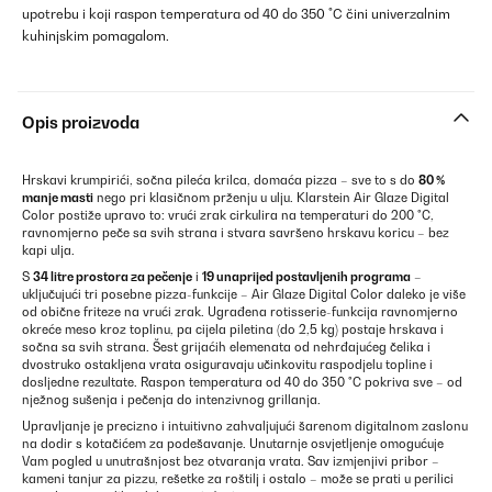
upotrebu i koji raspon temperatura od 40 do 350 °C čini univerzalnim
kuhinjskim pomagalom.
Opis proizvoda
Hrskavi krumpirići, sočna pileća krilca, domaća pizza – sve to s do
80 %
manje masti
nego pri klasičnom prženju u ulju. Klarstein Air Glaze Digital
Color postiže upravo to: vrući zrak cirkulira na temperaturi do 200 °C,
ravnomjerno peče sa svih strana i stvara savršeno hrskavu koricu – bez
kapi ulja.
S
34 litre prostora za pečenje
i
19 unaprijed postavljenih programa
–
uključujući tri posebne pizza-funkcije – Air Glaze Digital Color daleko je više
od obične friteze na vrući zrak. Ugrađena rotisserie-funkcija ravnomjerno
okreće meso kroz toplinu, pa cijela piletina (do 2,5 kg) postaje hrskava i
sočna sa svih strana. Šest grijaćih elemenata od nehrđajućeg čelika i
dvostruko ostakljena vrata osiguravaju učinkovitu raspodjelu topline i
dosljedne rezultate. Raspon temperatura od 40 do 350 °C pokriva sve – od
nježnog sušenja i pečenja do intenzivnog grillanja.
Upravljanje je precizno i intuitivno zahvaljujući šarenom digitalnom zaslonu
na dodir s kotačićem za podešavanje. Unutarnje osvjetljenje omogućuje
Vam pogled u unutrašnjost bez otvaranja vrata. Sav izmjenjivi pribor –
kameni tanjur za pizzu, rešetke za roštilj i ostalo – može se prati u perilici