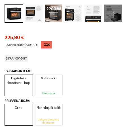
+2
225,90 €
-33%
Uvodna cijena:
339,90 €
ŠIFRA: 10046477
VARIJACIJA TEME:
Digitalni s
Mehanički
ikonama u boji
Dostupno
PRIMARNA BOJA:
Crna
Nehrđajući čelik
Uskoro ponovno
dostupno