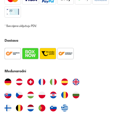
POTVRĐENI PREGLED
02/08/2025
Dieses kleine Multitalent ist ist fantastisch, habe mich schwer
getan bei dieser enormen Auswahl, letztendlich habe ich mich
* Sve cijene uključuju PDV.
hierfür entschieden. Die Größe ist super,habe schon einiges
probiert ,von Joghurt bis dürren, backen. Wer allerdings auf
Haxe Wert legt, kann den Drehspieß vergessen..das scheint das
Dostava
einzige zu sein was nicht funktioniert...was auch nicht geht...man
kann keine eigenen Programme speichern...wie in der bebilderten
Anleitung hier beschrieben...man kann in den unterschiedlichen
Programmen die Vorgabe der Zeit und Gradzahl ändern,aber
keine eigenen Programme speichern!Finde ich persönlich aber
nicht schlimm...da man ja sowieso die Gradzahl und Zeit der
entsprechend der Verwendung anpaßt ...wer sich fragt, ob er im
Međunarodni
Garkörbchen eine Familie mit Kindern satt bekommt,die Pommes
essen möchten....ähm....nein...das Garkörbchen ist viel zu
klein,für 2 Personen okay. Es kommt darauf an...wo man seinen
Schwerpunkt legt...meiner war definitiv nicht in der Zubereitung
von Pommes:-)...ich wollte ein multifunktionales Geräte.....und das
erfüllt dieses Gerät definitiv! Ich würde mich wieder für dieses
Gerät entscheiden und bin sehr zufrieden.
Amazon-Benutzer
Prevedi