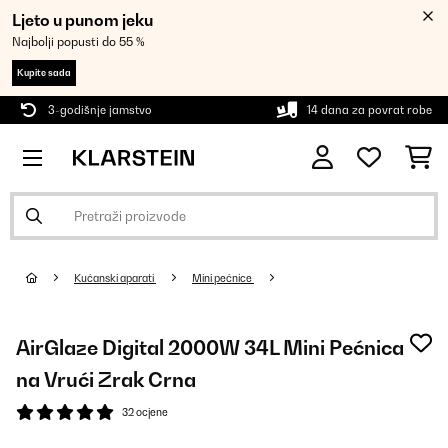
Ljeto u punom jeku
Najbolji popusti do 55 %
Kupite sada
3-godišnje jamstvo
14 dana za povrat robe
Kućanski aparati
Mini pećnice
AirGlaze Digital 2000W 34L Mini Pećnica
na Vrući Zrak Crna
32 ocjene