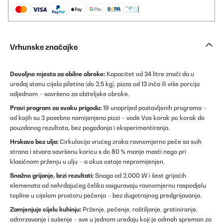
Vrhunske značajke
Dovoljno mjesta za obilne obroke:
Kapacitet od 34 litre znači da u
uređaj stanu cijela piletina (do 2,5 kg), pizza od 13 inča ili više porcija
odjednom – savršeno za obiteljske obroke.
Pravi program za svaku prigodu:
19 unaprijed postavljenih programa –
od kojih su 3 posebno namijenjena pizzi – vode Vas korak po korak do
pouzdanog rezultata, bez pogađanja i eksperimentiranja.
Hrskavo bez ulja:
Cirkulacija vrućeg zraka ravnomjerno peče sa svih
strana i stvara savršenu koricu s do 80 % manje masti nego pri
klasičnom prženju u ulju – a okus ostaje nepromijenjen.
Snažno grijanje, brzi rezultati:
Snaga od 2.000 W i šest grijaćih
elemenata od nehrđajućeg čelika osiguravaju ravnomjernu raspodjelu
topline u cijelom prostoru pečenja – bez dugotrajnog predgrijavanja.
Zamjenjuje cijelu kuhinju:
Prženje, pečenje, roštiljanje, gratiniranje,
odmrzavanje i sušenje – sve u jednom uređaju koji je odmah spreman za