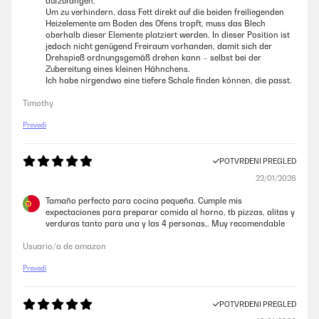
aufzufangen.
Um zu verhindern, dass Fett direkt auf die beiden freiliegenden
Heizelemente am Boden des Ofens tropft, muss das Blech
oberhalb dieser Elemente platziert werden. In dieser Position ist
jedoch nicht genügend Freiraum vorhanden, damit sich der
Drehspieß ordnungsgemäß drehen kann – selbst bei der
Zubereitung eines kleinen Hähnchens.
Ich habe nirgendwo eine tiefere Schale finden können, die passt.
Timothy
Prevedi
POTVRĐENI PREGLED
22/01/2026
Tamaño perfecto para cocina pequeña. Cumple mis
expectaciones para preparar comida al horno, tb pizzas, alitas y
verduras tanto para una y las 4 personas,. Muy recomendable
Usuario/a de amazon
Prevedi
POTVRĐENI PREGLED