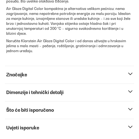
posuđa, što uvelike olakšava čišćenje.
Air Glaze Digital Color kompaktna je alternativa velikom pećnicu: nema
zagrijavanja, nema nepotrebne potrošnje energije za malu porciju. Idealan
za manje kuhinje, iznajmljene stanove ili uredske kuhinje – i za sve koji žele
brzo i jednostavno kuhati. Vanjska stijenka ostaje hladna čak i pri
unutarnjoj temperaturi od 200 °C – sigurno svakodnevno korištenje i u
blizini djece.
Naručite Klarstein Air Glaze Digital Color i od danas uživajte u hrskavim
jelima s malo masti – pečenje, roštiljanje, gratiniranje i odmrzavanje u
jednom uređaju.
Značajke
Dimenzije i tehnički detalji
Što će biti isporučeno
Uvjeti isporuke