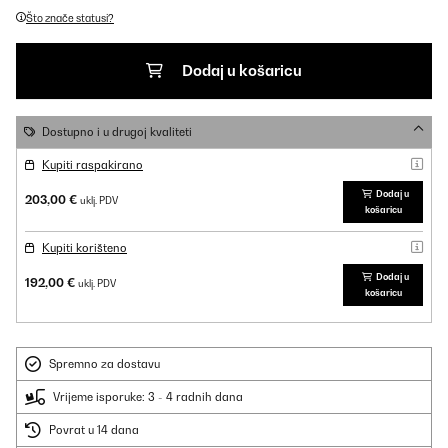
Što znače statusi?
Dodaj u košaricu
Dostupno i u drugoj kvaliteti
Kupiti raspakirano
Dodaj u
203,00 €
uklj. PDV
košaricu
Kupiti korišteno
Dodaj u
192,00 €
uklj. PDV
košaricu
Spremno za dostavu
Vrijeme isporuke: 3 - 4 radnih dana
Povrat u 14 dana