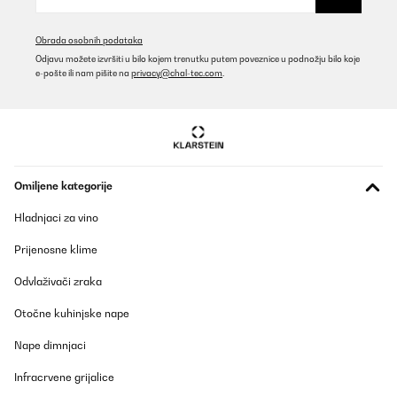
Judit
Prevedi
Obrada osobnih podataka
Odjavu možete izvršiti u bilo kojem trenutku putem poveznice u podnožju bilo koje
e-pošte ili nam pišite na
privacy@chal-tec.com
.
POTVRĐENI PREGLED
06/01/2026
Genial su utilidad, espero sea buena ya que diferente
electrodomésticos que he comprado no han sido tan buenos
Usuario/a de amazon
Omiljene kategorije
Prevedi
Hladnjaci za vino
POTVRĐENI PREGLED
Prijenosne klime
28/11/2025
Odvlaživači zraka
DPD sehr unzuverlässig sagen waren 2 mahl da aber ich war 24
stunden zu hause Gewesen und musste trotzdem dem von der
Otočne kuhinjske nape
Packstation abholen zum glück war die Heißluftfritteuse ohne
Beschädigung und es waren auch alle Zubehör teile vollständig
Nape dimnjaci
Amazon-Benutzer
Infracrvene grijalice
Prevedi