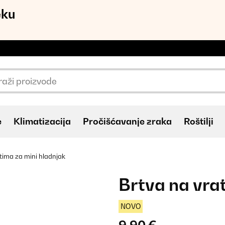
eku
e
Klimatizacija
Pročišćavanje zraka
Roštilji
tima za mini hladnjak
Brtva na vra
NOVO