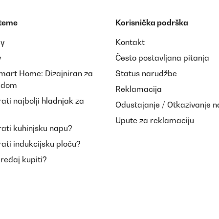
 teme
Korisnička podrška
ay
Kontakt
y
Često postavljana pitanja
Smart Home: Dizajniran za
Status narudžbe
i dom
Reklamacija
ti najbolji hladnjak za
Odustajanje / Otkazivanje 
Upute za reklamaciju
ati kuhinjsku napu?
ati indukcijsku ploču?
uređaj kupiti?