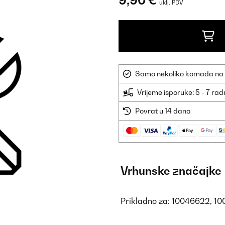
9,90 €
uklj. PDV
Samo nekoliko komada na sk
Vrijeme isporuke: 5 - 7 ra
Povrat u 14 dana
Vrhunske značajke
Prikladno za: 10046622, 1