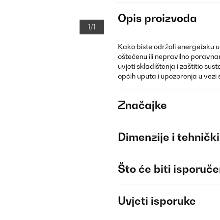
Opis proizvoda
1/1
Kako biste održali energetsku uči
oštećenu ili nepravilno poravnan
uvjeti skladištenja i zaštitio su
općih uputa i upozorenja u vez
Značajke
Dimenzije i tehnički
Što će biti isporuč
Uvjeti isporuke