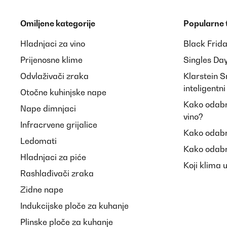
Omiljene kategorije
Popularne
Hladnjaci za vino
Black Frid
Prijenosne klime
Singles Da
Odvlaživači zraka
Klarstein 
inteligentn
Otočne kuhinjske nape
Kako odabra
Nape dimnjaci
vino?
Infracrvene grijalice
Kako odabr
Ledomati
Kako odabr
Hladnjaci za piće
Koji klima 
Rashlađivači zraka
Zidne nape
Indukcijske ploče za kuhanje
Plinske ploče za kuhanje