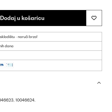
Dodaj u košaricu
ladištu - naruči brzo!
dnih dana
0046623, 10046624.