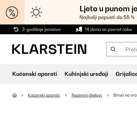
Ljeto u punom j
Najbolji popusti do 55 %
3-godišnje jamstvo
14 dana za povrat robe
Kućanski aparati
Kuhinjski uređaji
Grijalic
Kućanski aparati
Rezervni dijelovi
Brtva na vra