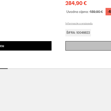
284,90 €
-4
Uvodna cijena:
489,90 €
Informacije o proizvodu
ŠIFRA: 10046622
icu