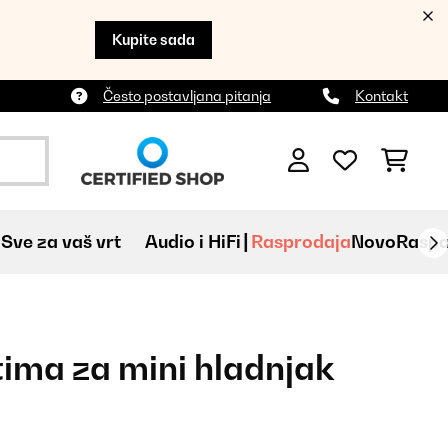
Kupite sada
Često postavljana pitanja
Kontakt
Sve za vaš vrt
Audio i HiFi
Rasprodaja
Novo
Raspa
tima za mini hladnjak