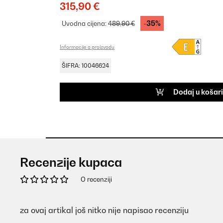
315,90 €
-35%
Uvodna cijena:
489,90 €
Informacije o proizvodu
ŠIFRA: 10046624
Dodaj u košar
Recenzije kupaca
O recenziji
za ovaj artikal još nitko nije napisao recenziju