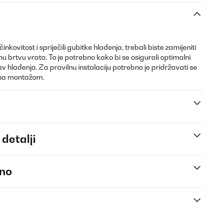
nkovitost i spriječili gubitke hlađenja, trebali biste zamijeniti
u brtvu vrata. To je potrebno kako bi se osigurali optimalni
stav hlađenja. Za pravilnu instalaciju potrebno je pridržavati se
i sa montažom.
 detalji
eno