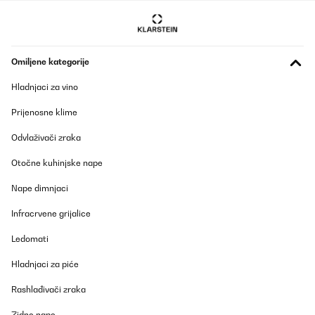
Omiljene kategorije
Hladnjaci za vino
Prijenosne klime
Odvlaživači zraka
Otočne kuhinjske nape
Nape dimnjaci
Infracrvene grijalice
Ledomati
Hladnjaci za piće
Rashlađivači zraka
Zidne nape