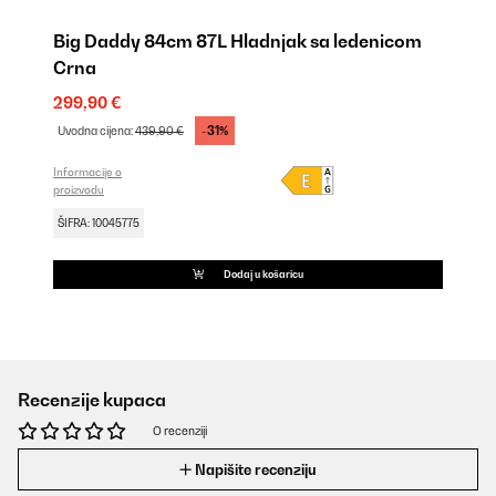
Big Daddy 84cm 87L Hladnjak sa ledenicom
Crna
299,90 €
-31%
Uvodna cijena:
439,90 €
Informacije o
proizvodu
ŠIFRA: 10045775
Dodaj u košaricu
Recenzije kupaca
O recenziji
Napišite recenziju