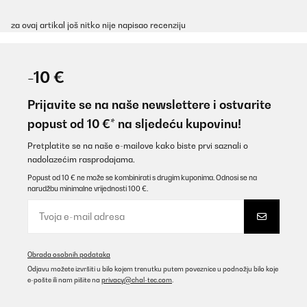
za ovaj artikal još nitko nije napisao recenziju
-10 €
Prijavite se na naše newslettere i ostvarite
popust od 10 €* na sljedeću kupovinu!
Pretplatite se na naše e-mailove kako biste prvi saznali o
nadolazećim rasprodajama.
Popust od 10 € ne može se kombinirati s drugim kuponima. Odnosi se na
narudžbu minimalne vrijednosti 100 €.
Obrada osobnih podataka
Odjavu možete izvršiti u bilo kojem trenutku putem poveznice u podnožju bilo koje
e-pošte ili nam pišite na
privacy@chal-tec.com
.