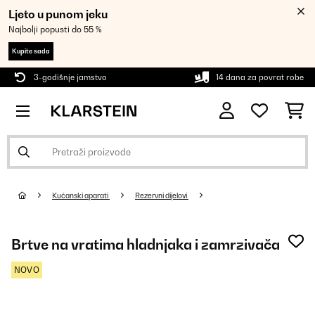
Ljeto u punom jeku
Najbolji popusti do 55 %
Kupite sada
3-godišnje jamstvo
14 dana za povrat robe
Kućanski aparati
Rezervni dijelovi
Brtve na vratima hladnjaka i zamrzivača
NOVO