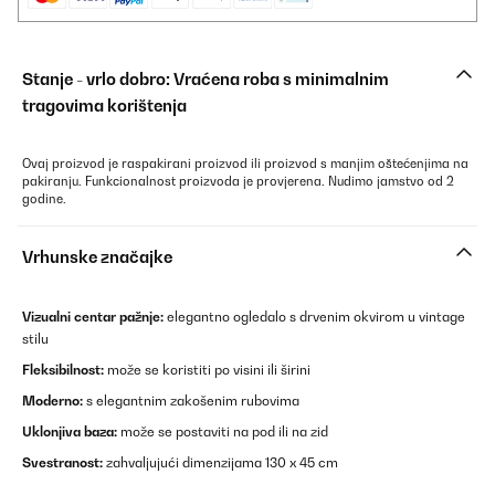
Stanje - vrlo dobro: Vraćena roba s minimalnim
tragovima korištenja
Ovaj proizvod je raspakirani proizvod ili proizvod s manjim oštećenjima na
pakiranju. Funkcionalnost proizvoda je provjerena. Nudimo jamstvo od 2
godine.
Vrhunske značajke
Vizualni centar pažnje:
elegantno ogledalo s drvenim okvirom u vintage
stilu
Fleksibilnost:
može se koristiti po visini ili širini
Moderno:
s elegantnim zakošenim rubovima
Uklonjiva baza
:
može se postaviti na pod ili na zid
Svestranost:
zahvaljujući dimenzijama 130 x 45 cm