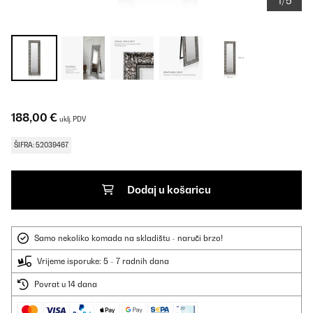
1/5
188,00 €
uklj. PDV
ŠIFRA: 52039467
Dodaj u košaricu
Samo nekoliko komada na skladištu - naruči brzo!
Vrijeme isporuke: 5 - 7 radnih dana
Povrat u 14 dana