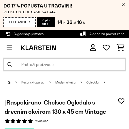
DO 17 % POPUSTA U TRGOVINI!
VELIKE UŠTEDE SAMO 24 SATA!
Kupite
14
36
14
FULLSWING17
H
M
S
sada
3-godišnje jamstvo
14 dana za povrat robe
Kućanski aparati
Moderna kuća
Ogledala
[Raspakirano] Chelsea Ogledalo s
drvenim okvirom 130 x 45 cm Vintage
25 ocjene