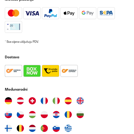
21/01/2023
Düşündüğümden çok daha kaliteli bir görünümü var,aldığıma hiç
pişman değilim
Amazon-Benutzer
Prevedi
* Sve cijene uključuju PDV.
POTVRĐENI PREGLED
Dostava
11/01/2023
A piece of furniture that looks very classy. The morrow is not
heavy, and the intricate surround is attractive. Very good value
for money.
Amazon-Benutzer
Međunarodni
Prevedi
POTVRĐENI PREGLED
29/12/2022
Stabile Bauweise trotz guter Optik