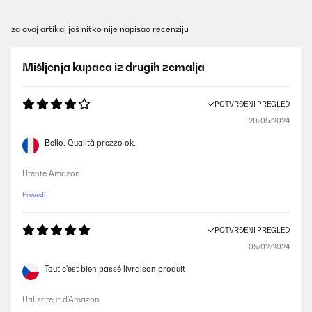
za ovaj artikal još nitko nije napisao recenziju
Mišljenja kupaca iz drugih zemalja
POTVRĐENI PREGLED
20/05/2024
Bello. Qualità prezzo ok.
Utente Amazon
Prevedi
POTVRĐENI PREGLED
05/02/2024
Tout c'est bien passé livraison produit
Utilisateur d'Amazon