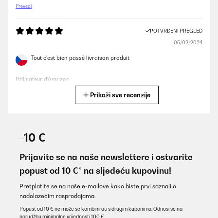
Prevedi
POTVRĐENI PREGLED
05/02/2024
Tout c'est bien passé livraison produit
Utilisateur d'Amazon
Prikaži sve recenzije
Prevedi
POTVRĐENI PREGLED
17/01/2024
-10 €
Bello
Prijavite se na naše newslettere i ostvarite
Utente Amazon
popust od 10 €* na sljedeću kupovinu!
Prevedi
Pretplatite se na naše e-mailove kako biste prvi saznali o
nadolazećim rasprodajama.
POTVRĐENI PREGLED
Popust od 10 € ne može se kombinirati s drugim kuponima. Odnosi se na
narudžbu minimalne vrijednosti 100 €.