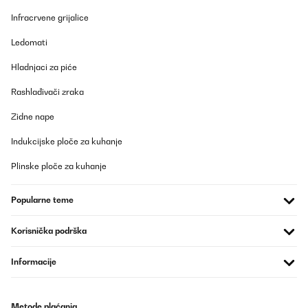
Prevedi
Infracrvene grijalice
Ledomati
POTVRĐENI PREGLED
Hladnjaci za piće
02/04/2023
Il donne du style dans mon entrée. Tres beau. J adore
Rashlađivači zraka
Zidne nape
Utilisateur d'Amazon
Prevedi
Indukcijske ploče za kuhanje
Plinske ploče za kuhanje
POTVRĐENI PREGLED
02/04/2023
Popularne teme
Il donne du style dans mon entrée. Tres beau. J adore
Korisnička podrška
Utilisateur d'Amazon
Informacije
Prevedi
POTVRĐENI PREGLED
Metode plaćanja