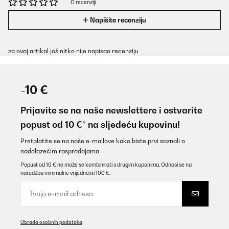
O recenziji
Napišite recenziju
za ovaj artikal još nitko nije napisao recenziju
-10 €
Prijavite se na naše newslettere i ostvarite
popust od 10 €* na sljedeću kupovinu!
Pretplatite se na naše e-mailove kako biste prvi saznali o
nadolazećim rasprodajama.
Popust od 10 € ne može se kombinirati s drugim kuponima. Odnosi se na
narudžbu minimalne vrijednosti 100 €.
Obrada osobnih podataka