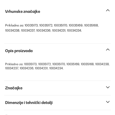
Vrhunske značajke
Prikladno za: 10035173, 10035172, 10035170, 10035169, 10035168,
10034238, 10034237, 10034236, 10034231, 10034234.
Opis proizvoda
Prikladno za: 10035173, 10035172, 10035170, 10035169, 10035168, 10034238,
10034237, 10034236, 10034231, 10034234.
Značajke
Dimenzije i tehnički detalji