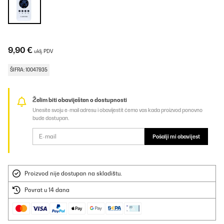
9,90 €
uklj. PDV
ŠIFRA: 10047935
Želim biti obaviješten o dostupnosti
Unesite svoju e-mail adresu i obavijestit ćemo vas kada proizvod ponovno
bude dostupan.
Pošalji mi obavijest
Proizvod nije dostupan na skladištu.
Povrat u 14 dana