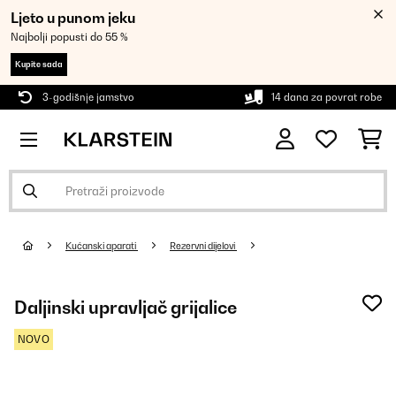
Ljeto u punom jeku
Najbolji popusti do 55 %
Kupite sada
3-godišnje jamstvo
14 dana za povrat robe
Kućanski aparati
Rezervni dijelovi
Daljinski upravljač grijalice
NOVO