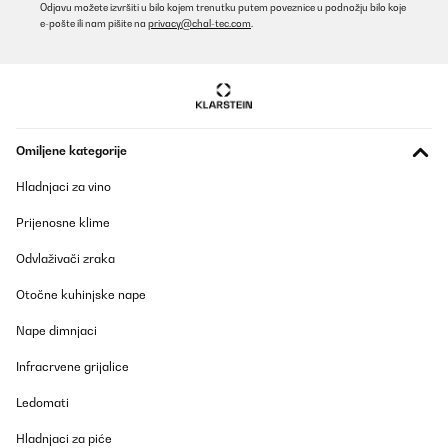
Odjavu možete izvršiti u bilo kojem trenutku putem poveznice u podnožju bilo koje
e-pošte ili nam pišite na
privacy@chal-tec.com
.
Omiljene kategorije
Hladnjaci za vino
Prijenosne klime
Odvlaživači zraka
Otočne kuhinjske nape
Nape dimnjaci
Infracrvene grijalice
Ledomati
Hladnjaci za piće