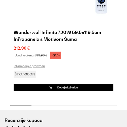
Wonderwall Infinite 720W 59.5x119.5cm
W
Infrapanela s Motivom Šuma
In
212,90 €
15
-29%
Uvodna cijena:
299,90 €
Uv
Informacije o proizvodu
Inf
ŠIFRA: 10035173
ŠI
Dodaj u košaricu
Recenzije kupaca