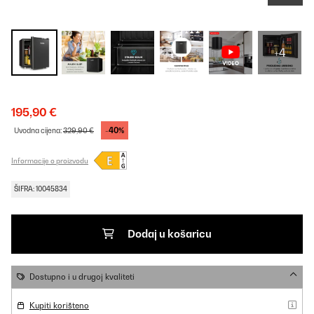
+4
195,90 €
-40%
Uvodna cijena:
329,90 €
Informacije o proizvodu
ŠIFRA: 10045834
Dodaj u košaricu
Dostupno i u drugoj kvaliteti
Kupiti korišteno