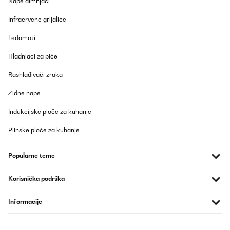
Nape dimnjaci
Amazon-Benutzer
Infracrvene grijalice
Prevedi
Ledomati
POTVRĐENI PREGLED
Hladnjaci za piće
24/07/2025
Rashlađivači zraka
Er ist absolut nicht zu hören und kühlt ordentlich.
Zidne nape
Amazon-Benutzer
Indukcijske ploče za kuhanje
Prevedi
Plinske ploče za kuhanje
POTVRĐENI PREGLED
Popularne teme
07/11/2023
Parfait
Korisnička podrška
Utilisateur d'Amazon
Informacije
Prevedi