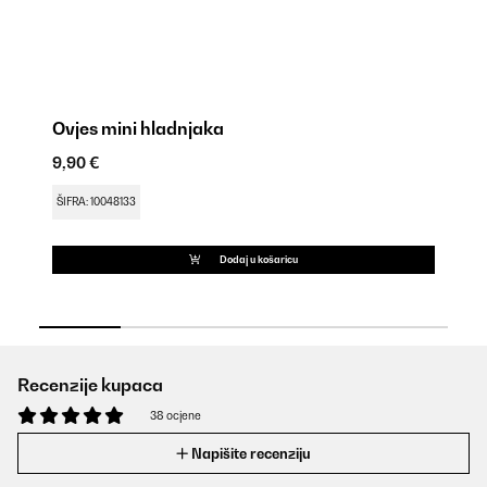
Ovjes mini hladnjaka
Ov
9,90 €
9,
ŠIFRA: 10048133
ŠI
Dodaj u košaricu
Recenzije kupaca
38 ocjene
Napišite recenziju