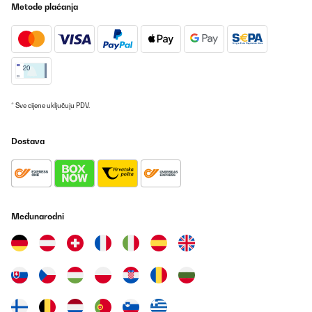
Metode plaćanja
POTVRĐENI PREGLED
04/11/2023
Beau frigo.mon fils est content
Utilisateur d'Amazon
Prevedi
* Sve cijene uključuju PDV.
POTVRĐENI PREGLED
Dostava
01/11/2023
Besoin d',un petit frigidaire le temps de travaux dans une nouvelle
en attendant l',emménagement définitif.
Utilisateur d'Amazon
Međunarodni
Prevedi
POTVRĐENI PREGLED
22/09/2023
superbe !