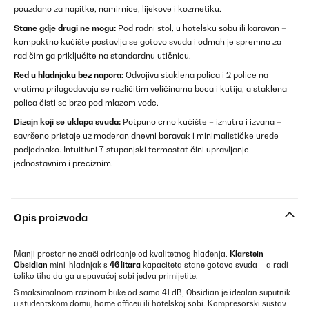
pouzdano za napitke, namirnice, lijekove i kozmetiku.
Stane gdje drugi ne mogu:
Pod radni stol, u hotelsku sobu ili karavan –
kompaktno kućište postavlja se gotovo svuda i odmah je spremno za
rad čim ga priključite na standardnu utičnicu.
Red u hladnjaku bez napora:
Odvojiva staklena polica i 2 police na
vratima prilagođavaju se različitim veličinama boca i kutija, a staklena
polica čisti se brzo pod mlazom vode.
Dizajn koji se uklapa svuda:
Potpuno crno kućište – iznutra i izvana –
savršeno pristaje uz moderan dnevni boravak i minimalističke urede
podjednako. Intuitivni 7-stupanjski termostat čini upravljanje
jednostavnim i preciznim.
Opis proizvoda
Manji prostor ne znači odricanje od kvalitetnog hlađenja.
Klarstein
Obsidian
mini-hladnjak s
46 litara
kapaciteta stane gotovo svuda – a radi
toliko tiho da ga u spavaćoj sobi jedva primijetite.
S maksimalnom razinom buke od samo 41 dB, Obsidian je idealan suputnik
u studentskom domu, home officeu ili hotelskoj sobi. Kompresorski sustav