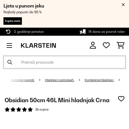
Ljeto u punom jeku
Najbolji popusti do 55 %
Kupite sada
3-godišnje jamstvo
14 dana za povrat robe
Kućanski aparati
Hladnjaci i zamrzivači
Kombinirani hladnjaci
Obsidian 50cm 46L Mini hladnjak Crna
38 ocjene