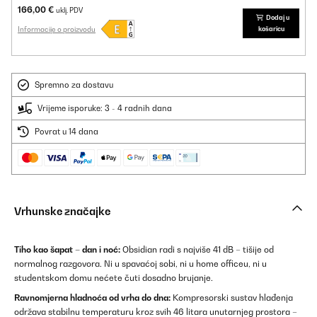
166,00 €
uklj. PDV
Dodaj u
Informacije o proizvodu
košaricu
Spremno za dostavu
Vrijeme isporuke: 3 - 4 radnih dana
Povrat u 14 dana
Vrhunske značajke
Tiho kao šapat – dan i noć:
Obsidian radi s najviše 41 dB – tišije od
normalnog razgovora. Ni u spavaćoj sobi, ni u home officeu, ni u
studentskom domu nećete čuti dosadno brujanje.
Ravnomjerna hladnoća od vrha do dna:
Kompresorski sustav hlađenja
održava stabilnu temperaturu kroz svih 46 litara unutarnjeg prostora –