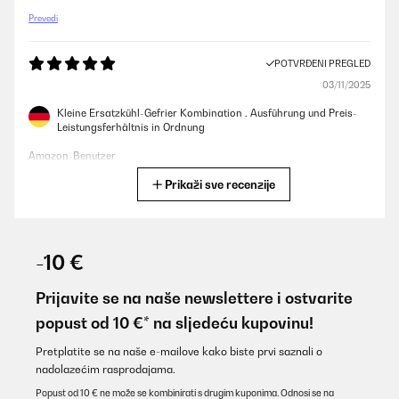
Prevedi
POTVRĐENI PREGLED
03/11/2025
Kleine Ersatzkühl-Gefrier Kombination . Ausführung und Preis-
Leistungsferhältnis in Ordnung
Amazon-Benutzer
Prikaži sve recenzije
Prevedi
POTVRĐENI PREGLED
03/10/2025
-10 €
Mini frigo davvero carino, proprio come lo volevo!, total black!
Sta benissimo nel mio Studio!
Prijavite se na naše newslettere i ostvarite
popust od 10 €* na sljedeću kupovinu!
Utente Amazon
Prevedi
Pretplatite se na naše e-mailove kako biste prvi saznali o
nadolazećim rasprodajama.
Popust od 10 € ne može se kombinirati s drugim kuponima. Odnosi se na
POTVRĐENI PREGLED