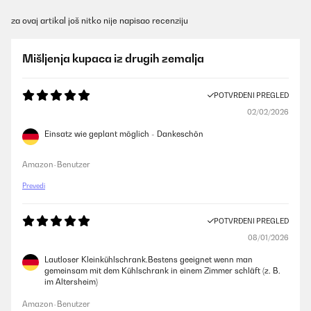
za ovaj artikal još nitko nije napisao recenziju
Mišljenja kupaca iz drugih zemalja
POTVRĐENI PREGLED
02/02/2026
Einsatz wie geplant möglich - Dankeschön
Amazon-Benutzer
Prevedi
POTVRĐENI PREGLED
08/01/2026
Lautloser Kleinkühlschrank.Bestens geeignet wenn man
gemeinsam mit dem Kühlschrank in einem Zimmer schläft (z. B.
im Altersheim)
Amazon-Benutzer