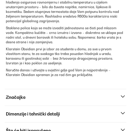
hlađenja osigurava ravnomjernu i stabilnu temperaturu u cijelom
unutarnjem prostoru – bilo da čuvate napitke, namirnice, lijekove ili
kozmetiku. Sedam stupnjeva termostata daje Vam potpunu kontrolu nad
željenom temperaturom. Rashladno sredstvo R600a karakterizira niski
potencijal globalnog zagrijavanja.
Staklena polica koja se može izvaditi jednostavno se čisti pod mlazom
vode. Kompaktno kućište – crno iznutra i izvana – diskretno se uklapa pod
radni stol, u dnevni boravak ili hotelsku sobu. Napomena: šarka vrata je s
desne strane i nije zamjenjiva.
Klarstein Obsidian prvi je izbor za studente u domu, za sve u prvom
vlastitom stanu, te za svakoga tko treba pouzdan hladnjak u uredu,
karavanu ili gostinskoj sobi – bez žrtvovanja dragocjenog prostora.
Izvrstan je i kao poklon za useljenje.
Naručite danas i uživajte u svježini gdje god Vam je najpotrebnije –
Klarstein Obsidian spreman je za rad čim ga priključite.
Značajke
Dimenzije i tehnički detalji
Što će biti isporučeno