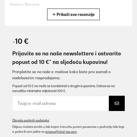
Amazon-Benutzer
Prikaži sve recenzije
Prevedi
POTVRĐENI PREGLED
31/12/2025
-10 €
Tolles Design, sehr gute Verarbeitung. Das LED Licht rundet alles
ab. Habe schon mehrere Artikel von Klarstein. Kann ich nur
Prijavite se na naše newslettere i ostvarite
empfehlen.
popust od 10 €* na sljedeću kupovinu!
Amazon-Benutzer
Pretplatite se na naše e-mailove kako biste prvi saznali o
Prevedi
nadolazećim rasprodajama.
Popust od 10 € ne može se kombinirati s drugim kuponima. Odnosi se na
narudžbu minimalne vrijednosti 100 €.
POTVRĐENI PREGLED
09/11/2025
Für eine Party gekauft. Läuft leise, kühlt gut, sieht klasse aus auf
der überdachten Terrasse..
Obrada osobnih podataka
Amazon-Benutzer
Odjavu možete izvršiti u bilo kojem trenutku putem poveznice u podnožju bilo koje
e-pošte ili nam pišite na
privacy@chal-tec.com
.
Prevedi