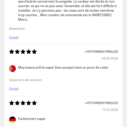
que d'autres concernant la poignée. La couleur est dorée et non
cuivrée, ce qui ne va pas avec l'ensemble, et elle est fort difficile à
installer. Je n'y parviens pas : les vises sont de toutes manières
trop courtes... Mon numéro de commande est le 0408723652.
Merci...
Alexandre
Prevedi
POTVRĐENI PREGLED
24/01/2026
Muy buena,enfría super bien,aunque hace un poco de ruido.
Usuario/a de amazon
Prevedi
POTVRĐENI PREGLED
17/01/2026
Funktioniert super