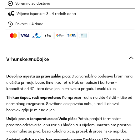
Spremno za dostavu
Vrijeme isporuke: 3 - 4 radnih dana
Povrat u 14 dana
Vrhunske značajke
Dovoljno mjesta za pravi zalihu pića:
Dva variabilno podesiva kromirana
uložišta primaju boce, limenke, Tetra Pak ambalaže i kartone –
kapacitet od 47 litara dovoljan je za svaku prigodu i svaki ukus.
Tih kao šapat, radi neprestano:
Kompresor radi s najviše 43 dB – tiše od
normalnog razgovora. Savršeno za spavaću sobu, ured ili dnevni
boravak gdje je mir na cijeni.
Uvijek prava temperatura za Vaše piće:
Petstupanjski termostat
precizno održava željenu razinu hlađenja u cijelom unutarnjem prostoru
– optimalno za pivo, bezalkoholna pića, prosek ili proteinske napitke.
Sadržaj uvijek na oku, bez otvaranja vrata:
Preklopno LED osvjetljenje