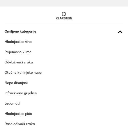
POTVRĐENI PREGLED
05/11/2025
Geplaatst in onze buitenkeuken. Staat wel droog maar niet
geïsoleerd. Blijft gewoon goed functioneren.
Omiljene kategorije
Amazon-gebruiker
Hladnjaci za vino
Prevedi
Prijenosne klime
Odvlaživači zraka
POTVRĐENI PREGLED
27/10/2025
Otočne kuhinjske nape
Top Teil
Nape dimnjaci
Amazon-Benutzer
Infracrvene grijalice
Prevedi
Ledomati
Hladnjaci za piće
POTVRĐENI PREGLED
27/10/2025
Rashlađivači zraka