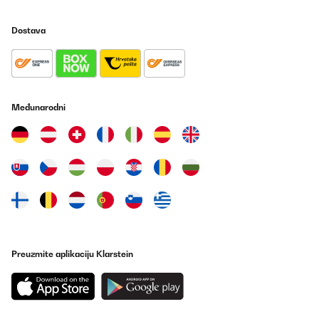
vos dimensions.
Dostava
Nous sommes désolés d'apprendre le problème avec la porte.
Pour toute assistance, veuillez contacter directement notre
service client. Il se fera un plaisir de vous guider tout au long du
processus et de vous fournir les informations nécessaires.
Merci de votre compréhension et n'hésitez pas à nous contacter
si vous avez besoin d'aide.
Međunarodni
Cordialement,
L'équipe Klarstein
_______________________________
Mhend
Prevedi
POTVRĐENI PREGLED
Preuzmite aplikaciju Klarstein
09/10/2025
Ich sag’s gleich: Der Klarstein Minikühlschrank ist mein
heimlicher Lieblingskollege im Büro geworden. Er meckert nicht,
braucht keinen Kaffee und sorgt dafür, dass meiner immer schön
gekühlt bleibt. Was will man mehr?Temperatur? Punktlandung.