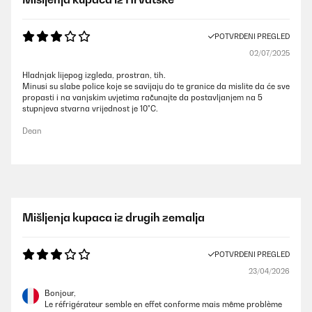
POTVRĐENI PREGLED
02/07/2025
Hladnjak lijepog izgleda, prostran, tih.
Minusi su slabe police koje se savijaju do te granice da mislite da će sve
propasti i na vanjskim uvjetima računajte da postavljanjem na 5
stupnjeva stvarna vrijednost je 10°C.
Dean
Mišljenja kupaca iz drugih zemalja
POTVRĐENI PREGLED
23/04/2026
Bonjour,
Le réfrigérateur semble en effet conforme mais même problème