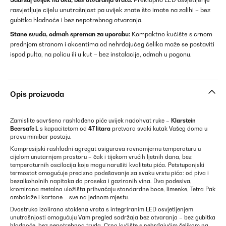
rasvjetljuje cijelu unutrašnjost pa uvijek znate što imate na zalihi – bez
gubitka hladnoće i bez nepotrebnog otvaranja.
Stane svuda, odmah spreman za uporabu:
Kompaktno kućište s crnom
prednjom stranom i akcentima od nehrđajućeg čelika može se postaviti
ispod pulta, na policu ili u kut – bez instalacije, odmah u pogonu.
Opis proizvoda
Zamislite savršeno rashlađeno piće uvijek nadohvat ruke –
Klarstein
Beersafe L
s kapacitetom od
47 litara
pretvara svaki kutak Vašeg doma u
pravu minibar postaju.
Kompresijski rashladni agregat osigurava ravnomjernu temperaturu u
cijelom unutarnjem prostoru – čak i tijekom vrućih ljetnih dana, bez
temperaturnih oscilacija koje mogu narušiti kvalitetu pića. Petstupanjski
termostat omogućuje precizno podešavanje za svaku vrstu pića: od piva i
bezalkoholnih napitaka do proseka i gaziranih vina. Dva podesiva,
kromirana metalna uložišta prihvaćaju standardne boce, limenke, Tetra Pak
ambalaže i kartone – sve na jednom mjestu.
Dvostruko izolirana staklena vrata s integriranim LED osvjetljenjem
unutrašnjosti omogućuju Vam pregled sadržaja bez otvaranja – bez gubitka
hladnoće, bez nepotrebnog truda. Crno kućište s nehrđajućim čelikom na