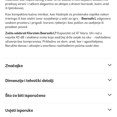
prednjoj strani i ručkom elegantno se uklapa u dnevni boravak, kućni ured
ili ljetnikovac.
Kao kompaktna kućna minibar, kao hladnjak za proteinske napitke nakon
treninga ili kao stalni izvor osvježenja u sobi za igru –
Beersafe L
odgovara
svakom prostoru i prigodi. Izvrsno rješenje i kao poklon za useljenje ili
poseban povod.
Zašto odabrati Klarstein Beersafe L?
Kapacitet od 47 litara, tihi rad s
najviše 43 dB i staklena vrata koja sadržaj drže uvijek na oku – rashlađeno
uživanje bez kompromisa. Prikladno za dom, ured, bar i ugostiteljstvo.
Naručite danas i uživajte u savršeno rashlađenim pićima svaki dan.
Značajke
Dimenzije i tehnički detalji
Što će biti isporučeno
Uvjeti isporuke