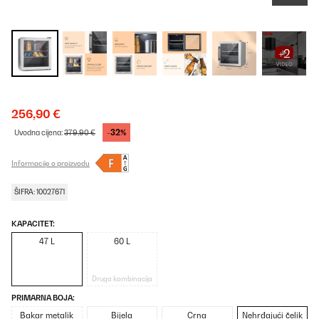
+2
256,90 €
-32%
Uvodna cijena:
379,90 €
Informacije o proizvodu
ŠIFRA: 10027671
KAPACITET:
47 L
60 L
Druga kombinacija
PRIMARNA BOJA:
Bakar metalik
Bijela
Crna
Nehrđajući čelik