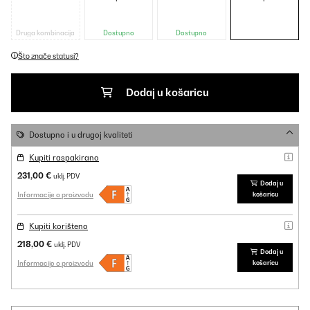
Druga kombinacija
Dostupno
Dostupno
Što znače statusi?
Dodaj u košaricu
Dostupno i u drugoj kvaliteti
Kupiti raspakirano
231,00 €
uklj. PDV
Dodaj u
Informacije o proizvodu
košaricu
Kupiti korišteno
218,00 €
uklj. PDV
Dodaj u
Informacije o proizvodu
košaricu