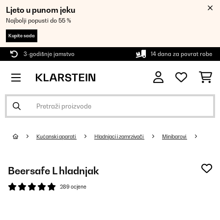
Ljeto u punom jeku
Najbolji popusti do 55 %
Kupite sada
3-godišnje jamstvo
14 dana za povrat robe
Kućanski aparati
Hladnjaci i zamrzivači
Minibarovi
Beersafe L hladnjak
289 ocjene