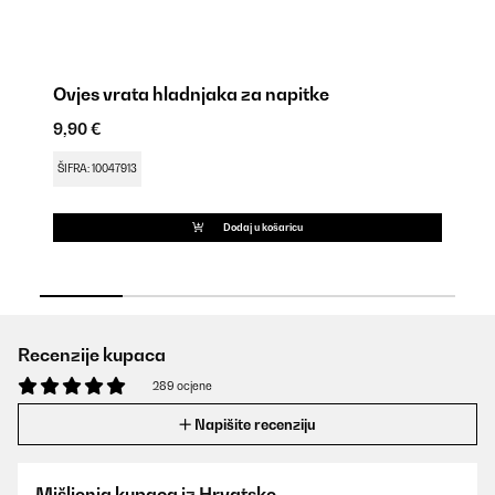
Ovjes vrata hladnjaka za napitke
Br
9,90 €
16
ŠIFRA: 10047913
ŠI
Dodaj u košaricu
Recenzije kupaca
289 ocjene
Napišite recenziju
Mišljenja kupaca iz Hrvatske