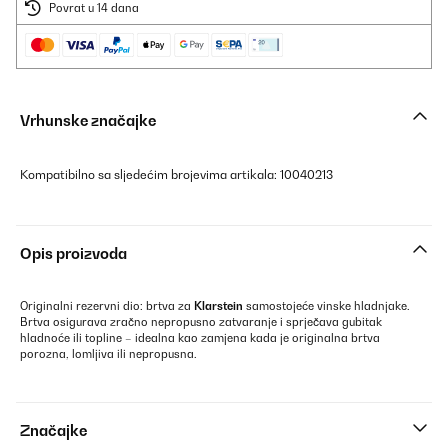
Povrat u 14 dana
Vrhunske značajke
Kompatibilno sa sljedećim brojevima artikala: 10040213
Opis proizvoda
Originalni rezervni dio: brtva za
Klarstein
samostojeće vinske hladnjake.
Brtva osigurava zračno nepropusno zatvaranje i sprječava gubitak
hladnoće ili topline – idealna kao zamjena kada je originalna brtva
porozna, lomljiva ili nepropusna.
Značajke