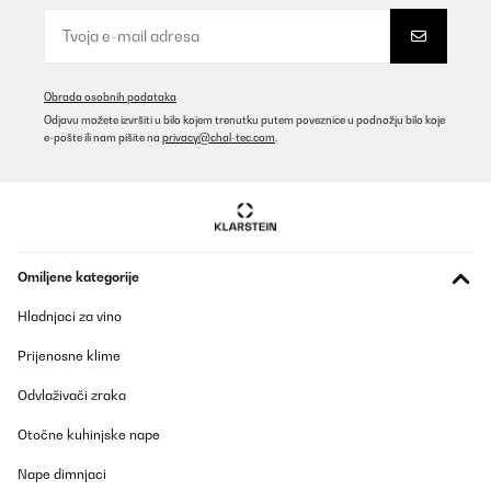
Obrada osobnih podataka
Odjavu možete izvršiti u bilo kojem trenutku putem poveznice u podnožju bilo koje
e-pošte ili nam pišite na
privacy@chal-tec.com
.
Omiljene kategorije
Hladnjaci za vino
Prijenosne klime
Odvlaživači zraka
Otočne kuhinjske nape
Nape dimnjaci