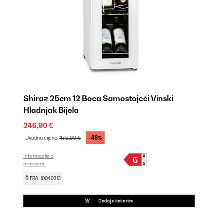
Shiraz 25cm 12 Boca Samostojeći Vinski
Hladnjak Bijela
246,90 €
-48%
Uvodna cijena:
479,90 €
Informacije o
proizvodu
ŠIFRA: 10040213
Dodaj u košaricu