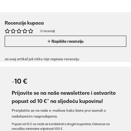
Recenzije kupaca
O recenziji
Napišite recenziju
za ovaj artikal još nitko nije napisao recenziju
-10 €
Prijavite se na naše newslettere i ostvarite
popust od 10 €* na sljedeću kupovinu!
Pretplatite se na naše e-mailove kako biste prvi saznali o
nadolazećim rasprodajama.
Popust od 10 € ne može se kombinirati s drugim kuponima. Odnosi se na
narudžbu minimalne vrijednosti 100 €.