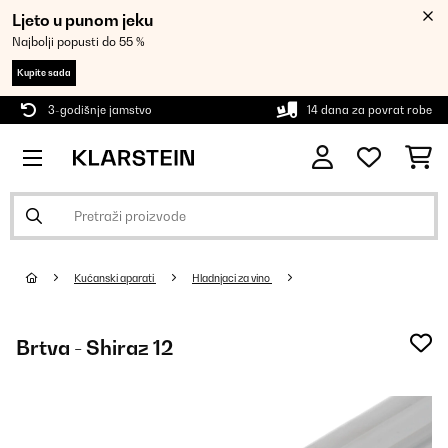
Ljeto u punom jeku
Najbolji popusti do 55 %
Kupite sada
3-godišnje jamstvo
14 dana za povrat robe
Kućanski aparati
Hladnjaci za vino
Brtva - Shiraz 12