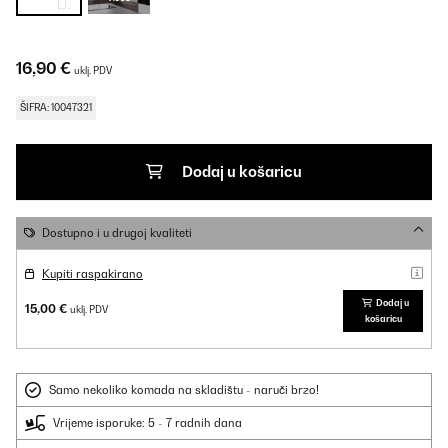
16,90 €
uklj. PDV
ŠIFRA: 10047321
Dodaj u košaricu
Dostupno i u drugoj kvaliteti
Kupiti raspakirano
Dodaj u
15,00 €
uklj. PDV
košaricu
Samo nekoliko komada na skladištu - naruči brzo!
Vrijeme isporuke: 5 - 7 radnih dana