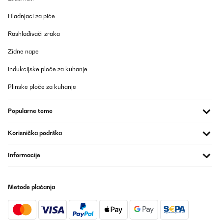
unseren Kundenservice. Wir helfen Ihnen gerne weiter.
Hladnjaci za piće
Mit freundlichen Grüßen
Ihr Klarstein-Team
_______________________________
Rashlađivači zraka
Silvia
Zidne nape
Prevedi
Indukcijske ploče za kuhanje
Plinske ploče za kuhanje
POTVRĐENI PREGLED
09/06/2025
Popularne teme
Guter Weinkühler. Erreicht auch bei warmer Umgebung die 5
Grad bei geringem Energieverbrauch. Sehr hochwertig in der
Ansicht und Haptik.
Korisnička podrška
Amazon-Benutzer
Informacije
Prevedi
POTVRĐENI PREGLED
Metode plaćanja
16/05/2025
Top Produkt. Sieht gut aus, tut was es soll. Einlagen schrubben