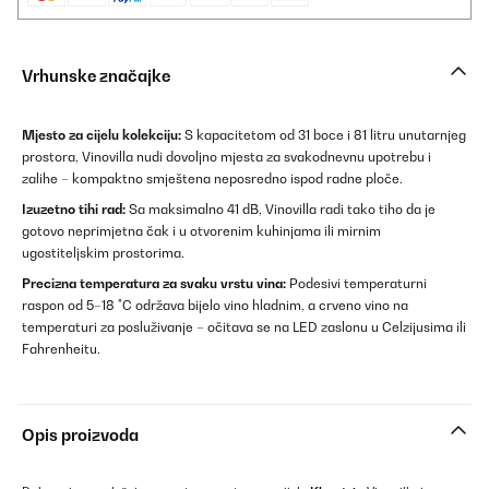
Vrhunske značajke
Mjesto za cijelu kolekciju:
S kapacitetom od 31 boce i 81 litru unutarnjeg
prostora, Vinovilla nudi dovoljno mjesta za svakodnevnu upotrebu i
zalihe – kompaktno smještena neposredno ispod radne ploče.
Izuzetno tihi rad:
Sa maksimalno 41 dB, Vinovilla radi tako tiho da je
gotovo neprimjetna čak i u otvorenim kuhinjama ili mirnim
ugostiteljskim prostorima.
Precizna temperatura za svaku vrstu vina:
Podesivi temperaturni
raspon od 5–18 °C održava bijelo vino hladnim, a crveno vino na
temperaturi za posluživanje – očitava se na LED zaslonu u Celzijusima ili
Fahrenheitu.
Opis proizvoda