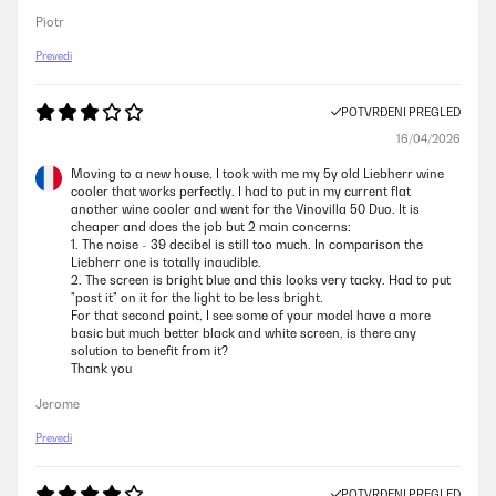
Piotr
Prevedi
POTVRĐENI PREGLED
16/04/2026
Moving to a new house, I took with me my 5y old Liebherr wine
cooler that works perfectly. I had to put in my current flat
another wine cooler and went for the Vinovilla 50 Duo. It is
cheaper and does the job but 2 main concerns:
1. The noise - 39 decibel is still too much. In comparison the
Liebherr one is totally inaudible.
2. The screen is bright blue and this looks very tacky. Had to put
"post it" on it for the light to be less bright.
For that second point, I see some of your model have a more
basic but much better black and white screen, is there any
solution to benefit from it?
Thank you
Jerome
Prevedi
POTVRĐENI PREGLED