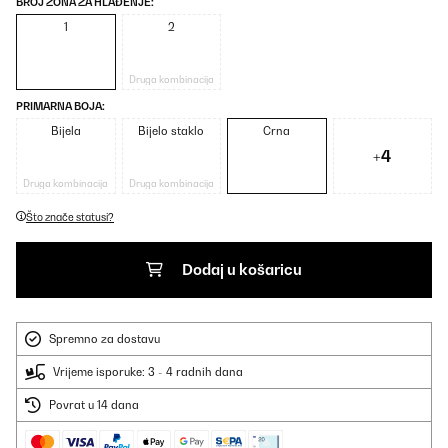
BROJ ZONA ZA HLAĐENJE:
1
2
Druga kombinacija
PRIMARNA BOJA:
Bijela
Bijelo staklo
Crna
+4
Druga kombinacija
Druga kombinacija
Što znače statusi?
Dodaj u košaricu
Spremno za dostavu
Vrijeme isporuke: 3 - 4 radnih dana
Povrat u 14 dana