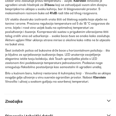
Dobar vino zaslužuje pravu temperaturu – uvijek.
Klarstein
Vinovilla je
ugrađeni vinski hladnjak za
31 bocu
koji se zahvaljujući svom slim dizajnu
besprijekorno uklapa u svaku kuhinju, bar ili blagovaonski prostor. S
maksimalnom razinom buke od
41 dB
radi tiše od tihog razgovora.
UV-staklo dvostruko izoliranih vrata štiti od štetnog svjetla koje utječe na
tanine i arome. Precizna regulacija temperature od 5 do 18 °C osigurava da
crno, bijelo i rosé vino uvijek budu na optimalnoj temperaturi za
posluživanje i čuvanje. Kompresorski sustav s prigušenim vibracijama štiti
talog zrelih vina od uzburkanja – svaka boca čuva se onako kako zaslužuje.
Aktivni ugljeni filter uklanja strane mirise iz okoline kako ništa ne bi utjecalo
na buket vina.
Šest izvlačnih polica od bukovine drže boce u horizontalnom položaju – što
je ključno za sprječavanje isušivanja čepa. LED unutarnje osvjetljenje
elegantno ističe tvoju kolekciju, dok Touch upravljačka ploča s LED
zaslonom čini podešavanje temperature jednostavnim. Podesive noge
omogućuju fleksibilno postavljanje kao samostalni ili ugrađeni uređaj.
Bilo u kućnom baru, kuhinji restorana ili kuhinjskoj liniji – Vinovilla se uklapa
svugdje gdje uživanje u vinu susreće ograničen prostor. Nabavi
Klarstein
Vinovilla i uživaj u svakom gutljaju na savršenoj temperaturi.
Značajke