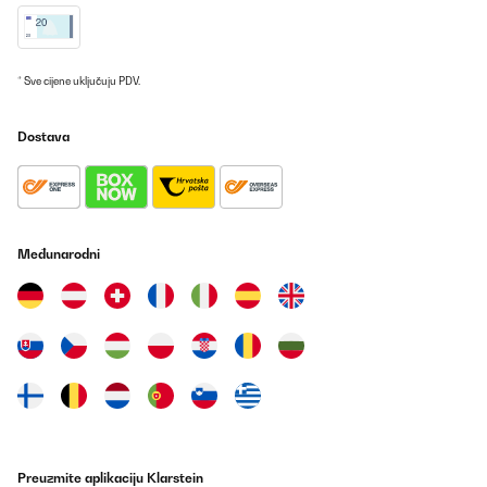
ein bisschen am Gummi in der Tür - ist aber egal.
Amazon-Benutzer
Prevedi
* Sve cijene uključuju PDV.
POTVRĐENI PREGLED
Dostava
04/02/2025
Très bonne facture pour cette cave à vin seul bémol quand on
veut changer le sens d’ouverture l’inscription de la marque se
retrouve à l’envers
Međunarodni
Utilisateur d'Amazon
Prevedi
POTVRĐENI PREGLED
27/12/2024
top !
Utilisateur d'Amazon
Preuzmite aplikaciju Klarstein
Prevedi