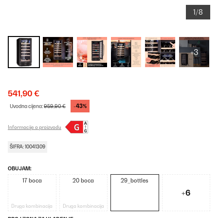
1/8
+3
541,90 €
-43%
Uvodna cijena:
959,90 €
Informacije o proizvodu
ŠIFRA: 10041309
OBUJAM:
17 boca
20 boca
29_bottles
+6
Druga kombinacija
Druga kombinacija