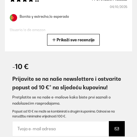
04/10/2025
Bonita y estrecha,lo esperado
Usuario/a de amazon
Prikaži sve recenzije
Prevedi
POTVRĐENI PREGLED
07/07/2025
-10 €
Für den Preis ein zweckmäßiger Getränkekühlschrank…
Prijavite se na naše newslettere i ostvarite
Amazon-Benutzer
popust od 10 €* na sljedeću kupovinu!
Prevedi
Pretplatite se na naše e-mailove kako biste prvi saznali o
nadolazećim rasprodajama.
POTVRĐENI PREGLED
Popust od 10 € ne može se kombinirati s drugim kuponima. Odnosi se na
narudžbu minimalne vrijednosti 100 €.
11/06/2025
Optik super. Preis ist auch in Ordnung.
Aber……viel zu laut. Hab ihn jetzt gerade mal 2 Tage in meiner