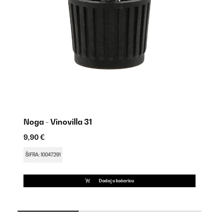
Noga - Vinovilla 31
Br
9,90 €
9,
ŠIFRA: 10047291
ŠI
Dodaj u košaricu