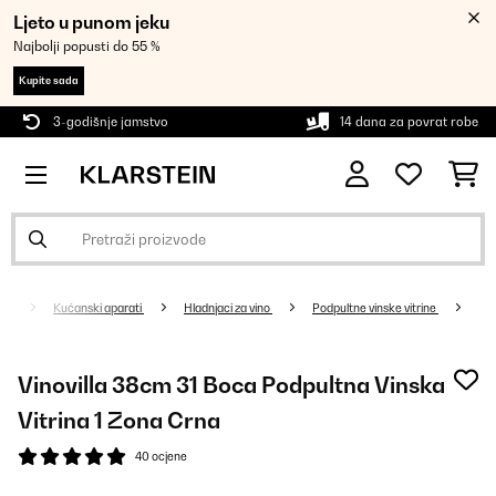
Ljeto u punom jeku
Najbolji popusti do 55 %
Kupite sada
3-godišnje jamstvo
14 dana za povrat robe
Kućanski aparati
Hladnjaci za vino
Podpultne vinske vitrine
Vinovilla 38cm 31 Boca Podpultna Vinska
Vitrina 1 Zona Crna
40 ocjene