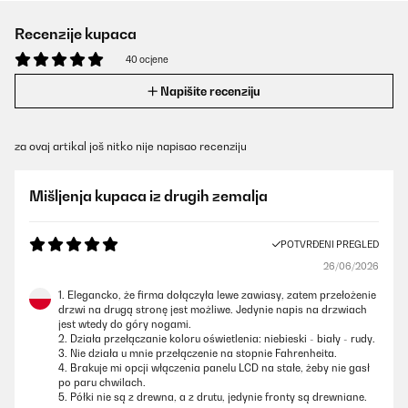
Recenzije kupaca
40 ocjene
Napišite recenziju
za ovaj artikal još nitko nije napisao recenziju
Mišljenja kupaca iz drugih zemalja
POTVRĐENI PREGLED
26/06/2026
1. Elegancko, że firma dołączyła lewe zawiasy, zatem przełożenie
drzwi na drugą stronę jest możliwe. Jedynie napis na drzwiach
jest wtedy do góry nogami.
2. Działa przełączanie koloru oświetlenia: niebieski - biały - rudy.
3. Nie działa u mnie przełączenie na stopnie Fahrenheita.
4. Brakuje mi opcji włączenia panelu LCD na stałe, żeby nie gasł
po paru chwilach.
5. Półki nie są z drewna, a z drutu, jedynie fronty są drewniane.