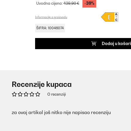
-39%
Uvodna cijena:
439,90 €
Informacije o proizvodu
ŠIFRA: 10046074
Dodaj u košar
Recenzije kupaca
O recenziji
za ovaj artikal još nitko nije napisao recenziju