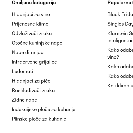
Omiljene kategorije
Popularne
Hladnjaci za vino
Black Frid
Prijenosne klime
Singles Da
Odvlaživači zraka
Klarstein 
inteligentn
Otočne kuhinjske nape
Kako odabra
Nape dimnjaci
vino?
Infracrvene grijalice
Kako odabr
Ledomati
Kako odabr
Hladnjaci za piće
Koji klima 
Rashlađivači zraka
Zidne nape
Indukcijske ploče za kuhanje
Plinske ploče za kuhanje