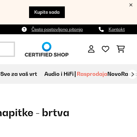
Kupite sada
Često postavljana pitanja
Kontakt
Sve za vaš vrt
Audio i HiFi
Rasprodaja
Novo
Raspa
apitke - brtva