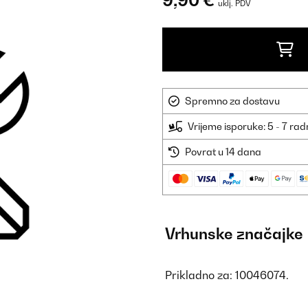
9,90 €
uklj. PDV
Spremno za dostavu
Vrijeme isporuke: 5 - 7 ra
Povrat u 14 dana
Vrhunske značajke
Prikladno za: 10046074.