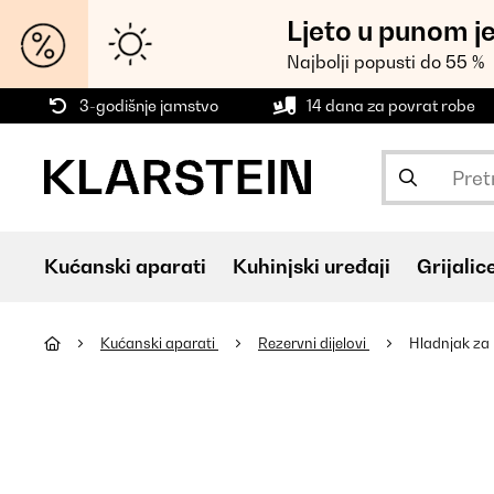
Ljeto u punom j
Najbolji popusti do 55 %
3-godišnje jamstvo
14 dana za povrat robe
Kućanski aparati
Kuhinjski uređaji
Grijalic
Kućanski aparati
Rezervni dijelovi
Hladnjak za 