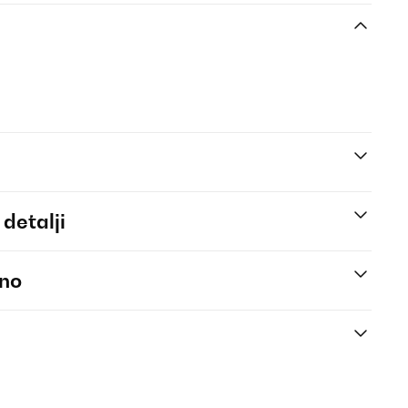
 detalji
eno