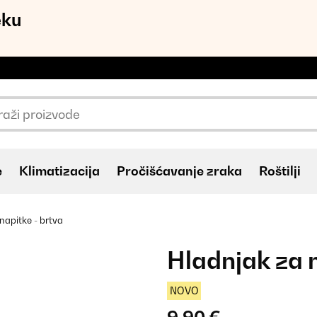
eku
e
Klimatizacija
Pročišćavanje zraka
Roštilji
napitke - brtva
Hladnjak za n
NOVO