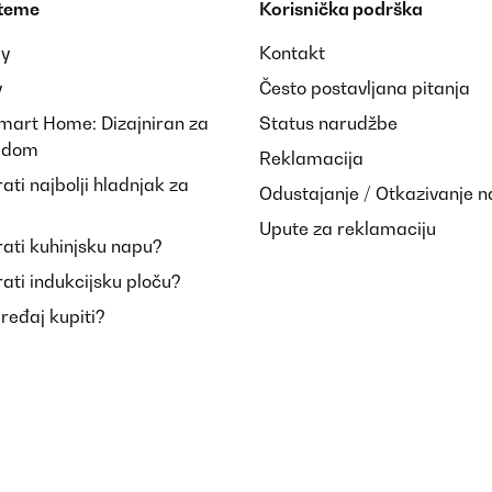
 teme
Korisnička podrška
ay
Kontakt
y
Često postavljana pitanja
Smart Home: Dizajniran za
Status narudžbe
i dom
Reklamacija
ti najbolji hladnjak za
Odustajanje / Otkazivanje 
Upute za reklamaciju
ati kuhinjsku napu?
ati indukcijsku ploču?
uređaj kupiti?