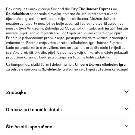
Dok drugi još uvijek gledaju Sex and the City:
The Unicorn Express
od
Spieleheldena
za odrasle djevojke, stvarno će uzburkati stvari u vašoj
djevojačkoj grupi s pravilima i akcijskim karticama. Možete doživjeti
nezaboravnu party noć, još se bolje upoznati i zajedno stvoriti zajednicu
neustrašivih Amazonki. Zahvaljujući 55 raznolikih i zabavnih
igraćih karata
možete uvijek iznova miješati špil i doživjeti uzbudljive konstelacije igara.
Princip je jednostavan: promiješajte, postupno izvlačite kartice, pročitajte i
zabavite se. Postoje dvije vrste karata u alkoholnoj igri Unicorn Express -
kada se izvuče karta s pravilima, ona se stavlja u središte stola i vrijedi za
sve. Ako prekršiš pravilo, piješ! Uz pomoć akcijskih karata možete pokazati
pravu žensku snagu kada je u pitanju izvršavanje ludih zadataka.
Uz šampanjac, slatki šarm i dobar humor:
Unicorn Express alkoholna igra
za odrasle djevojke iz
Spieleheldena
stvarno će oživjeti vaše ženske vožnje!
Značajke
Dimenzije i tehnički detalji
Što će biti isporučeno