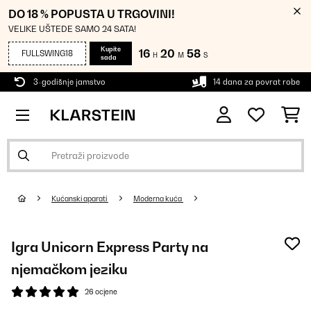
DO 18 % POPUSTA U TRGOVINI!
VELIKE UŠTEDE SAMO 24 SATA!
Kupite
16
20
56
FULLSWING18
H
M
S
sada
3-godišnje jamstvo
14 dana za povrat robe
Kućanski aparati
Moderna kuća
Igra Unicorn Express Party na
njemačkom jeziku
26 ocjene