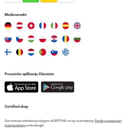
25/02/2024
Witziges Partyspiel für Mädels
Međunarodni
Amazon-Benutzer
Prevedi
POTVRĐENI PREGLED
11/01/2024
Sehr amüsant
Preuzmite aplikaciju Klarstein
Amazon-Benutzer
Prevedi
POTVRĐENI PREGLED
11/01/2024
Certified shop
Witzig Sehr amüsant
Ova stranica zaštićena je uslugom reCAPTCHA i na nju se primjenjuju
Pravila o privatnosti
i
Uvjeti korištenja
tvrtke Google.
Amazon-Benutzer