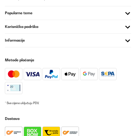
Prevedi
Popularne teme
POTVRĐENI PREGLED
06/05/2024
Korisnička podrška
Sehr schöne Geschenk
Informacije
Amazon-Benutzer
Prevedi
Metode plaćanja
POTVRĐENI PREGLED
19/04/2024
Hatten auf einer Weihnachtsfeier viel Spaß mit dem Spiel. Süße,
kleine Geschenkidee
* Sve cijene uključuju PDV.
Amazon-Benutzer
Prevedi
Dostava
POTVRĐENI PREGLED