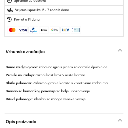
Spremno za dostavu
Vrijeme isporuke: 5 - 7 radnih dana
Povrat u 14 dana
Vrhunske značajke
Samo za djevojčice:
zabavna igra s pićem za odrasle djevojčice
Pravila vs. radnja:
raznolikost kroz 2 vrste karata
Slatki jednorozi:
Zabavno igranje karata s kreativnim zadacima
Smisao za humor koji povezuje:
za bolje upoznavanje
Ritual jednoroga:
idealan za mnoge ženske vožnje
Opis proizvoda