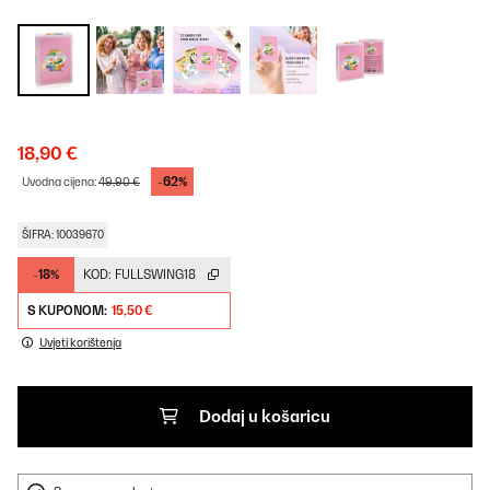
18,90 €
-62%
Uvodna cijena:
49,90 €
ŠIFRA: 10039670
-18%
KOD:
FULLSWING18
S KUPONOM:
15,50 €
Uvjeti korištenja
Dodaj u košaricu