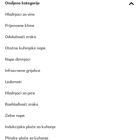
Omiljene kategorije
haben. Fazit: Verrückt, witzig, ein bisschen chaotisch – genau
das Richtige für feucht-fröhliche Abende!
Hladnjaci za vino
Amazon-Benutzer
Prijenosne klime
Prevedi
Odvlaživači zraka
POTVRĐENI PREGLED
Otočne kuhinjske nape
01/03/2025
Nape dimnjaci
Ich habe das Einhorn-Spiel als Geschenk für meine Kollegin
gekauft. Sie hat sich sehr darüber gefreut.
Infracrvene grijalice
Amazon-Benutzer
Ledomati
Prevedi
Hladnjaci za piće
POTVRĐENI PREGLED
Rashlađivači zraka
05/10/2024
Zidne nape
Sehr lustiges spiel
Indukcijske ploče za kuhanje
Amazon-Benutzer
Plinske ploče za kuhanje