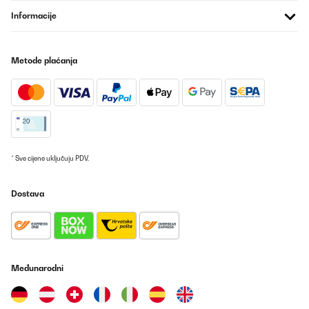
Sehr schöne Geschenk
Informacije
Amazon-Benutzer
Prevedi
Metode plaćanja
POTVRĐENI PREGLED
19/04/2024
Hatten auf einer Weihnachtsfeier viel Spaß mit dem Spiel. Süße,
kleine Geschenkidee
* Sve cijene uključuju PDV.
Amazon-Benutzer
Prevedi
Dostava
POTVRĐENI PREGLED
25/02/2024
Witziges Partyspiel für Mädels
Međunarodni
Amazon-Benutzer
Prevedi