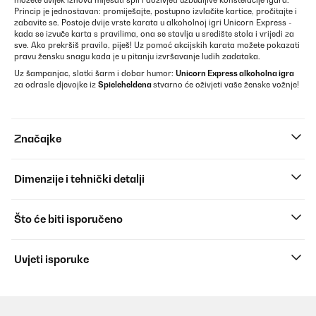
možete uvijek iznova miješati špil i doživjeti uzbudljive konstelacije igara.
Princip je jednostavan: promiješajte, postupno izvlačite kartice, pročitajte i
zabavite se. Postoje dvije vrste karata u alkoholnoj igri Unicorn Express -
kada se izvuče karta s pravilima, ona se stavlja u središte stola i vrijedi za
sve. Ako prekršiš pravilo, piješ! Uz pomoć akcijskih karata možete pokazati
pravu žensku snagu kada je u pitanju izvršavanje ludih zadataka.
Uz šampanjac, slatki šarm i dobar humor:
Unicorn Express alkoholna igra
za odrasle djevojke iz
Spieleheldena
stvarno će oživjeti vaše ženske vožnje!
Značajke
Dimenzije i tehnički detalji
Što će biti isporučeno
Uvjeti isporuke