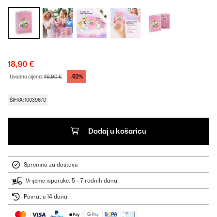
18,90 €
-62%
Uvodna cijena:
49,90 €
ŠIFRA: 10039670
Dodaj u košaricu
Spremno za dostavu
Vrijeme isporuke: 5 - 7 radnih dana
Povrat u 14 dana