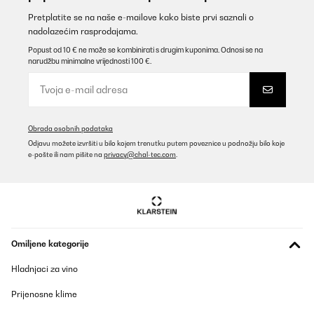
drin.Ob als Einstieg in den Abend oder mitten im Geschehen: Das
Spiel bringt ordentlich Stimmung. Wer Einhörner mag und keine
Pretplatite se na naše e-mailove kako biste prvi saznali o
Angst vor (mehr als einem) Drink hat, wird hier seinen Spaß
nadolazećim rasprodajama.
haben.Fazit: Verrückt, witzig, ein bisschen chaotisch – genau das
Richtige für feucht-fröhliche Abende!
Popust od 10 € ne može se kombinirati s drugim kuponima. Odnosi se na
narudžbu minimalne vrijednosti 100 €.
Amazon-Benutzer
Prevedi
POTVRĐENI PREGLED
Obrada osobnih podataka
Odjavu možete izvršiti u bilo kojem trenutku putem poveznice u podnožju bilo koje
10/07/2025
e-pošte ili nam pišite na
privacy@chal-tec.com
.
„Unicorn Express“ ist der absolute Knaller auf jeder Party! Das
Spiel ist verrückt, bunt und sorgt garantiert für viele Lacher –
besonders mit Freunden, die nicht alles zu ernst nehmen. Die
Regeln sind leicht verständlich, und man ist sofort im Spiel drin.
Ob als Einstieg in den Abend oder mitten im Geschehen: Das
Spiel bringt ordentlich Stimmung. Wer Einhörner mag und keine
Angst vor (mehr als einem) Drink hat, wird hier seinen Spaß
Omiljene kategorije
haben. Fazit: Verrückt, witzig, ein bisschen chaotisch – genau
das Richtige für feucht-fröhliche Abende!
Hladnjaci za vino
Amazon-Benutzer
Prijenosne klime
Prevedi