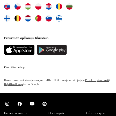
POTVRĐENI PREGLED
11/01/2024
Sehr amüsant
Preuzmite aplikaciju Klarstein
Amazon-Benutzer
Prevedi
POTVRĐENI PREGLED
11/01/2024
Certified shop
Witzig Sehr amüsant
Ova stranica zaštićena je uslugom reCAPTCHA i na nju se primjenjuju
Pravila o privatnosti
i
Uvjeti korištenja
tvrtke Google.
Amazon-Benutzer
Prevedi
POTVRĐENI PREGLED
Pravila o zaštiti
Opći uvjeti
Informacije o
19/11/2023