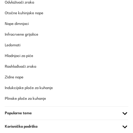
Odvlaživači zraka
POTVRĐENI PREGLED
Otočne kuhinjske nape
01/03/2025
Nape dimnjaci
Ich habe das Einhorn-Spiel als Geschenk für meine Kollegin
gekauft. Sie hat sich sehr darüber gefreut.
Infracrvene grijalice
Amazon-Benutzer
Ledomati
Prevedi
Hladnjaci za piće
POTVRĐENI PREGLED
Rashlađivači zraka
05/10/2024
Zidne nape
Sehr lustiges spiel
Indukcijske ploče za kuhanje
Amazon-Benutzer
Plinske ploče za kuhanje
Prevedi
Popularne teme
POTVRĐENI PREGLED
06/05/2024
Korisnička podrška