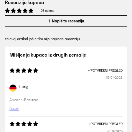
Recenzije kupaca
26 ocjene
Napišite recenziju
za ovaj artikal još nitko nije napisao recenziju
Mišljenja kupaca iz drugih zemalja
POTVRĐENI PREGLED
19/01/2026
Lustig
Amazon-Benutzer
Prevedi
POTVRĐENI PREGLED
28/11/2025