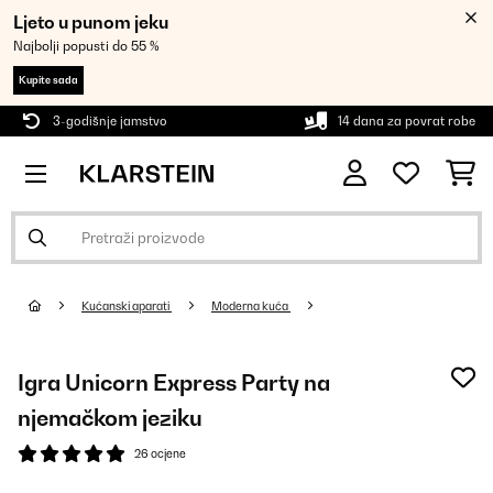
Ljeto u punom jeku
Najbolji popusti do 55 %
Kupite sada
3-godišnje jamstvo
14 dana za povrat robe
Kućanski aparati
Moderna kuća
Igra Unicorn Express Party na
njemačkom jeziku
26 ocjene