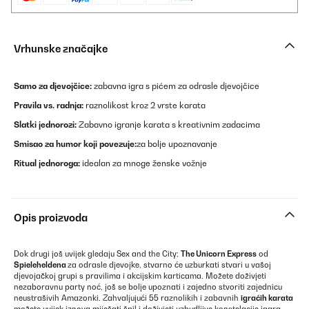
Vrhunske značajke
Samo za djevojčice:
zabavna igra s pićem za odrasle djevojčice
Pravila vs. radnja:
raznolikost kroz 2 vrste karata
Slatki jednorozi:
Zabavno igranje karata s kreativnim zadacima
Smisao za humor koji povezuje:
za bolje upoznavanje
Ritual jednoroga:
idealan za mnoge ženske vožnje
Opis proizvoda
Dok drugi još uvijek gledaju Sex and the City:
The Unicorn Express
od
Spieleheldena
za odrasle djevojke, stvarno će uzburkati stvari u vašoj
djevojačkoj grupi s pravilima i akcijskim karticama. Možete doživjeti
nezaboravnu party noć, još se bolje upoznati i zajedno stvoriti zajednicu
neustrašivih Amazonki. Zahvaljujući 55 raznolikih i zabavnih
igraćih karata