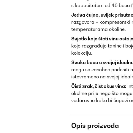
s kapacitetom od 46 boca (1
Jedva čujno, uvijek prisutno
razgovora – kompresorski r
temperaturama okoline.
Svjetlo koje šteti vinu ostaje
koje razgrađuje tanine i boj
kolekciju.
Svaka boca u svojoj idealno
mogu se zasebno podesiti na
istovremeno na svojoj ideal
Čisti zrak, čist okus vina:
Int
okoline prije nego što mog
vodoravno kako bi čepovi os
Opis proizvoda