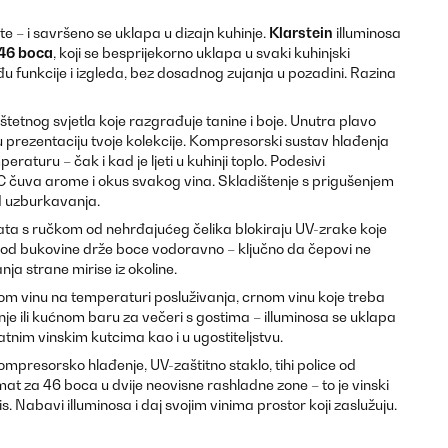
e – i savršeno se uklapa u dizajn kuhinje.
Klarstein
illuminosa
46 boca
, koji se besprijekorno uklapa u svaki kuhinjski
 funkcije i izgleda, bez dosadnog zujanja u pozadini. Razina
 štetnog svjetla koje razgrađuje tanine i boje. Unutra plavo
 prezentaciju tvoje kolekcije. Kompresorski sustav hlađenja
aturu – čak i kad je ljeti u kuhinji toplo. Podesivi
 čuva arome i okus svakog vina. Skladištenje s prigušenjem
 od uzburkavanja.
ata s ručkom od nehrđajućeg čelika blokiraju UV-zrake koje
e od bukovine drže boce vodoravno – ključno da čepovi ne
anja strane mirise iz okoline.
elom vinu na temperaturi posluživanja, crnom vinu koje treba
nje ili kućnom baru za večeri s gostima – illuminosa se uklapa
atnim vinskim kutcima kao i u ugostiteljstvu.
mpresorsko hlađenje, UV-zaštitno staklo, tihi police od
at za 46 boca u dvije neovisne rashladne zone – to je vinski
. Nabavi illuminosa i daj svojim vinima prostor koji zaslužuju.