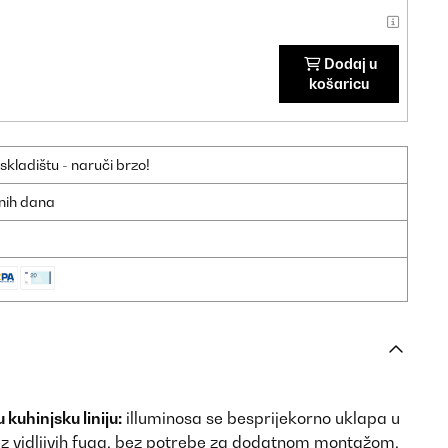
Dodaj u
košaricu
ladištu - naruči brzo!
dnih dana
kuhinjsku liniju:
illuminosa se besprijekorno uklapa u
z vidljivih fuga, bez potrebe za dodatnom montažom,