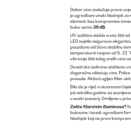
Dobar vino zaslužuje prave uvjet
je ugradbeni vinski hladnjak za
element: bez kompromisa između
buke: samo
39 dB
.
UV-zaštitno staklo vrata štiti od
LED svjetlo osigurava elegantnu
pouzdano održava stabilnu temper
temperaturni raspon od 5–22 °C
vibracija štiti talog zrelih vina
Dvostruko izolirana staklena vr
dugoročno oštećuju vino. Polic
presuše. Aktivni ugljen filter ukl
Bilo da je riječ o otvorenom bij
još nekoliko godina za sazrijeva
u svaki scenarij. Omiljena u priv
Zašto
Klarstein
illuminosa?
Ko
bukovine i tanak ugradbeni form
hladnjak koji ne pravi kompromis