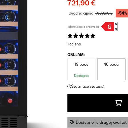
721,90 €
-54%
Uvodna cijena:
1.569,90 €
Informacije o proizvodu
1 ocjena
OBUJAM:
19 boce
46 boca
Dostupno
Što znače statusi?
Dostupno i u drugoj kvaliteti