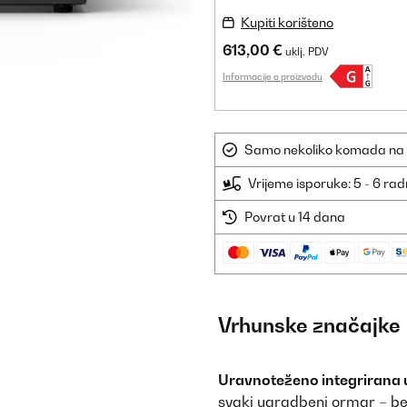
Kupiti korišteno
613,00 €
uklj. PDV
Informacije o proizvodu
Samo nekoliko komada na sk
Vrijeme isporuke: 5 - 6 ra
Povrat u 14 dana
Vrhunske značajke
Uravnoteženo integrirana u 
svaki ugradbeni ormar – be