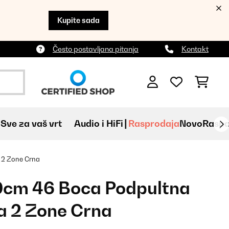
Kupite sada
Često postavljana pitanja
Kontakt
Sve za vaš vrt
Audio i HiFi
Rasprodaja
Novo
Raspa
a 2 Zone Crna
60cm 46 Boca Podpultna
na 2 Zone Crna