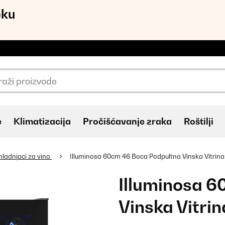
eku
e
Klimatizacija
Pročišćavanje zraka
Roštilji
hladnjaci za vino
Illuminosa 60cm 46 Boca Podpultna Vinska Vitrin
Illuminosa 
Vinska Vitri