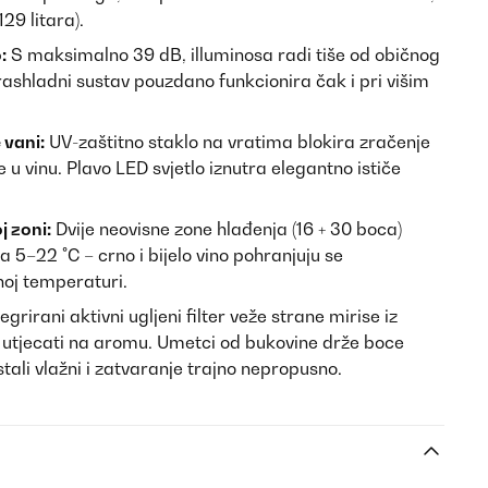
29 litara).
:
S maksimalno 39 dB, illuminosa radi tiše od običnog
ashladni sustav pouzdano funkcionira čak i pri višim
 vani:
UV-zaštitno staklo na vratima blokira zračenje
e u vinu. Plavo LED svjetlo iznutra elegantno ističe
j zoni:
Dvije neovisne zone hlađenja (16 + 30 boca)
 5–22 °C – crno i bijelo vino pohranjuju se
noj temperaturi.
egrirani aktivni ugljeni filter veže strane mirise iz
u utjecati na aromu. Umetci od bukovine drže boce
tali vlažni i zatvaranje trajno nepropusno.