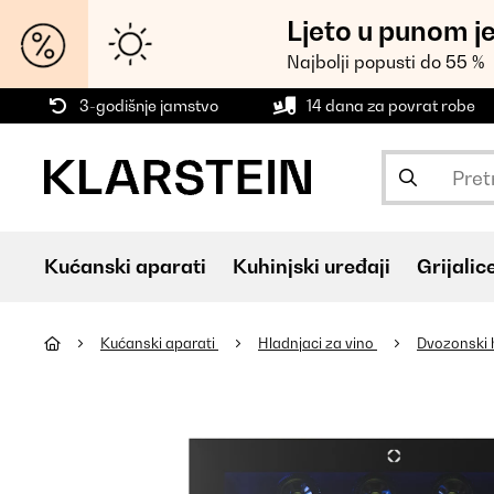
Ljeto u punom j
Najbolji popusti do 55 %
3-godišnje jamstvo
14 dana za povrat robe
Kućanski aparati
Kuhinjski uređaji
Grijalic
Kućanski aparati
Hladnjaci za vino
Dvozonski 