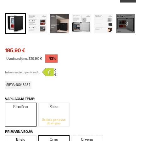
+3
185,90 €
-43%
Uvodna cijena:
329,90 €
Informacije o proizvodu
ŠIFRA: 10046484
VARIJACIJA TEME:
Klasično
Retro
Uskoro ponovno
dostupno
PRIMARNA BOJA:
Bijela
Crna
Crvena