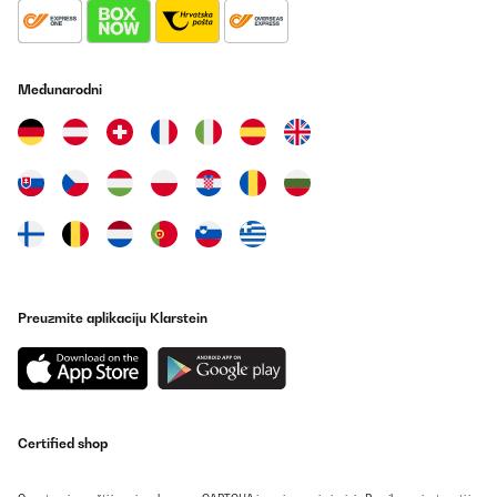
Prevedi
POTVRĐENI PREGLED
Međunarodni
23/08/2025
Preis-Leistung stimmt. Design auch. Qualität wird sich noch
zeigen. Schade, dass man den Griff nicht wechseln kann, wenn
man die Türöffnung zur anderen Seite ummontiert. Sonst einfach
COOL.
Amazon-Benutzer
Prevedi
POTVRĐENI PREGLED
Preuzmite aplikaciju Klarstein
22/08/2025
Süßes Ding, leise und perfekt, Griff ist allerdings nur optisch
schön, aufmachen aber am Rand oben voll ok.
Amazon-Benutzer
Certified shop
Prevedi