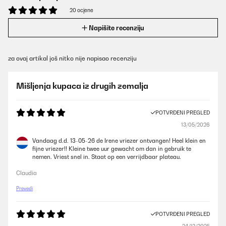
20 ocjene
Napišite recenziju
za ovaj artikal još nitko nije napisao recenziju
Mišljenja kupaca iz drugih zemalja
POTVRĐENI PREGLED
13/05/2026
Vandaag d.d. 13-05-26 de Irene vriezer ontvangen! Heel klein en
fijne vriezer!! Kleine twee uur gewacht om dan in gebruik te
nemen. Vriest snel in. Staat op een verrijdbaar plateau.
Claudia
Prevedi
POTVRĐENI PREGLED