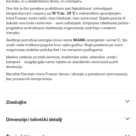
boravku, ni u studentskom domu, ni u kamperu.
Ono što je čini posebno praktičnom jest fleksibilnost: zahvaljujući
temperaturnom rasponu od
10 °C do -24 °C
s mehaničkim upravljanjem,
Irene Freezer može raditi i kao hladnjak i kao zamrzivač. Svježe povrće ili
duboko smrznute namirnice – sami odlučujete. Izmjenjiva rešetkasta polica i
pregledna unutrašnjost olakšavaju organizaciju sadržaja u svakom
trenutku.
Godišnja potrošnja energije iznosi samo
94 kWh
(energetski razred C), što
znači niske troškove pogona kroz cijelu godinu. Noge podesive po visini
osiguravaju stabilan položaj čak i na neravnim podlogama.
Idealno rješenje za male domove, studentske sobe, vikendice, urede i
kampere – svugdje gdje nema mjesta za standardni zamrzivač punih
dimenzija.
Naručite Klarstein Irene Freezer danas i uživajte u pametnom zamrzavanju
bez prostornih kompromisa.
Značajke
Dimenzije i tehnički detalji