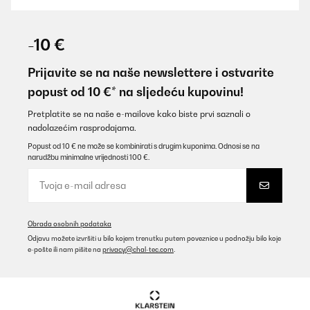
POTVRĐENI PREGLED
04/12/2025
-10 €
Tres bien. Descente rapide en temperatureEsthetique... de plus
conso C
Prijavite se na naše newslettere i ostvarite
popust od 10 €* na sljedeću kupovinu!
Utilisateur d'Amazon
Prevedi
Pretplatite se na naše e-mailove kako biste prvi saznali o
nadolazećim rasprodajama.
Popust od 10 € ne može se kombinirati s drugim kuponima. Odnosi se na
POTVRĐENI PREGLED
narudžbu minimalne vrijednosti 100 €.
03/12/2025
Super leise, funktioniert super. Für eine Person ausreichend.
Amazon-Benutzer
Obrada osobnih podataka
Prevedi
Odjavu možete izvršiti u bilo kojem trenutku putem poveznice u podnožju bilo koje
e-pošte ili nam pišite na
privacy@chal-tec.com
.
POTVRĐENI PREGLED
01/12/2025