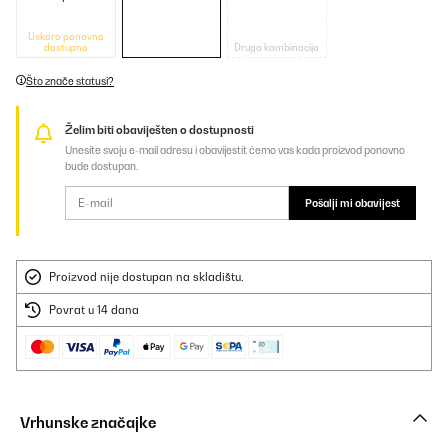
Uskoro ponovno
dostupno
Druga kombinacija
Što znače statusi?
Želim biti obaviješten o dostupnosti
Unesite svoju e-mail adresu i obavijestit ćemo vas kada proizvod ponovno
bude dostupan.
Pošalji mi obavijest
Proizvod nije dostupan na skladištu.
Povrat u 14 dana
Vrhunske značajke