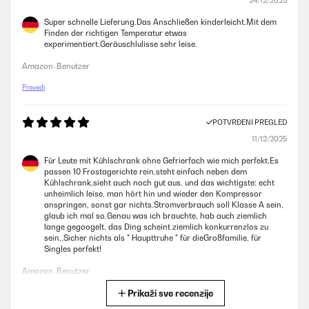
24/12/2025
Super schnelle Lieferung.Das Anschließen kinderleicht.Mit dem
Finden der richtigen Temperatur etwas
experimentiert.Geräuschlulisse sehr leise.
Amazon-Benutzer
Prevedi
POTVRĐENI PREGLED
11/12/2025
Für Leute mit Kühlschrank ohne Gefrierfach wie mich perfekt.Es
passen 10 Frostagerichte rein,steht einfach neben dem
Kühlschrank,sieht auch noch gut aus. und das wichtigste: echt
unheimlich leise, man hört hin und wieder den Kompressor
anspringen, sonst gar nichts.Stromverbrauch soll Klasse A sein,
glaub ich mal so.Genau was ich brauchte, hab auch ziemlich
lange gegoogelt, das Ding scheint ziemlich konkurrenzlos zu
sein..Sicher nichts als " Haupttruhe " für dieGroßfamilie, für
Singles perfekt!
Amazon-Benutzer
Prikaži sve recenzije
Prevedi