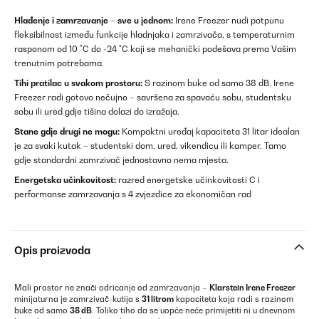
Hlađenje i zamrzavanje – sve u jednom:
Irene Freezer nudi potpunu
fleksibilnost između funkcije hladnjaka i zamrzivača, s temperaturnim
rasponom od 10 °C do -24 °C koji se mehanički podešava prema Vašim
trenutnim potrebama.
Tihi pratilac u svakom prostoru:
S razinom buke od samo 38 dB, Irene
Freezer radi gotovo nečujno – savršena za spavaću sobu, studentsku
sobu ili ured gdje tišina dolazi do izražaja.
Stane gdje drugi ne mogu:
Kompaktni uređaj kapaciteta 31 litar idealan
je za svaki kutak – studentski dom, ured, vikendicu ili kamper. Tamo
gdje standardni zamrzivač jednostavno nema mjesta.
Energetska učinkovitost:
razred energetske učinkovitosti C i
performanse zamrzavanja s 4 zvjezdice za ekonomičan rad
Opis proizvoda
Mali prostor ne znači odricanje od zamrzavanja –
Klarstein Irene Freezer
minijaturna je zamrzivač-kutija s
31 litrom
kapaciteta koja radi s razinom
buke od samo
38 dB
. Toliko tiho da se uopće neće primijetiti ni u dnevnom