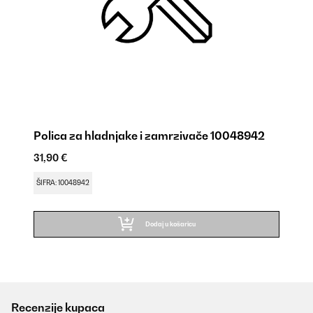
Polica za hladnjake i zamrzivače 10048942
31,90 €
ŠIFRA: 10048942
Dodaj u košaricu
Recenzije kupaca