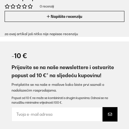
O recenziji
Napišite recenziju
za ovaj artikal još nitko nije napisao recenziju
-10 €
Prijavite se na naše newslettere i ostvarite
popust od 10 €* na sljedeću kupovinu!
Pretplatite se na naše e-mailove kako biste prvi saznali o
nadolazećim rasprodajama.
Popust od 10 € ne može se kombinirati s drugim kuponima. Odnosi se na
narudžbu minimalne vrijednosti 100 €.