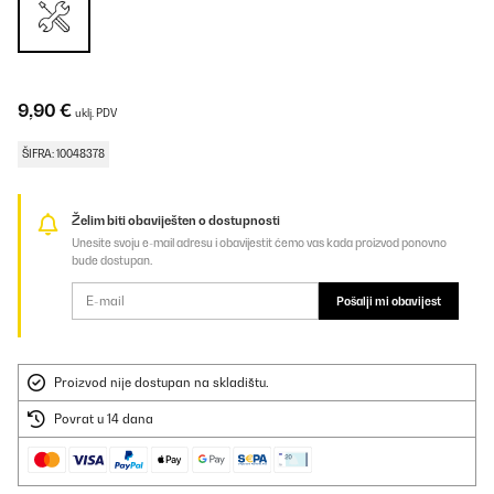
9,90 €
uklj. PDV
ŠIFRA: 10048378
Želim biti obaviješten o dostupnosti
Unesite svoju e-mail adresu i obavijestit ćemo vas kada proizvod ponovno
bude dostupan.
Pošalji mi obavijest
Proizvod nije dostupan na skladištu.
Povrat u 14 dana