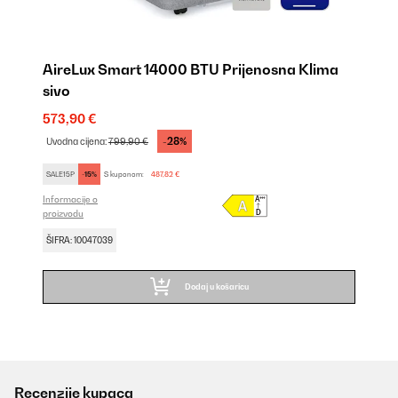
AireLux Smart 14000 BTU Prijenosna Klima
sivo
573,90 €
-28%
Uvodna cijena:
799,90 €
SALE15P
-15%
S kuponom:
487,82 €
Informacije o
proizvodu
ŠIFRA: 10047039
Dodaj u košaricu
Recenzije kupaca