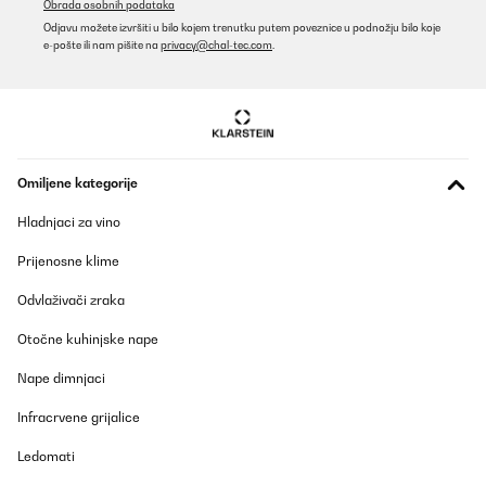
Obrada osobnih podataka
Odjavu možete izvršiti u bilo kojem trenutku putem poveznice u podnožju bilo koje
e-pošte ili nam pišite na
privacy@chal-tec.com
.
Omiljene kategorije
Hladnjaci za vino
Prijenosne klime
Odvlaživači zraka
Otočne kuhinjske nape
Nape dimnjaci
Infracrvene grijalice
Ledomati