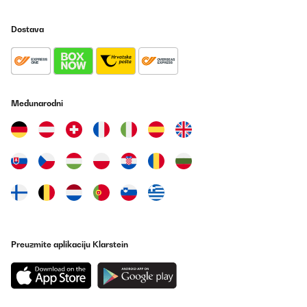
particulièrement professionnel.Compte tenu du fait que la qualité
du SAV est l’élément le plus important, lors d’un achat
électroménager, je suis rassurée.
Dostava
Utilisateur d'Amazon
Prevedi
POTVRĐENI PREGLED
Međunarodni
14/01/2025
...ma sai? Per una casa al mare è perfetta.
Utente Amazon
Prevedi
POTVRĐENI PREGLED
28/11/2024
Preuzmite aplikaciju Klarstein
Consegna puntuale e ottimo prodotto
Utente Amazon