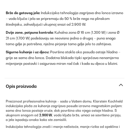
Brže do gotovog jela:
Indukcijska tehnologija zagrijava dno lonca izravno
– voda ključa i jela se pripremaju do 50 % brže nego na plinskom
štednjaku, zahvaljujući ukupnoj snazi od 2.900 W.
Dvije zone, potpuna kontrola:
Kuhalna zona Ø 16 cm (1.200 W) i zona Ø
21 cm (1.700 W) podešavaju se neovisno jedna o drugoj – puna snaga
tamo gdje je potrebna, nježno pirjanje tamo gdje jelo to zahtijeva.
Sigurno kuhanje i uz djecu:
Površina stakla oko posuđa ostaje hladna –
grije se samo dno lonca. Dodatna blokada tipki sprječava nenamjerno
mijenjanje postavki i osigurava miran rad čak i kada su djeca u blizini.
Opis proizvoda
Preciznost profesionalne kuhinje – sada u Vašem domu. Klarstein Kochheld
indukcijska ploča za kuhanje zagrijava posuđe izravno magnetskim poljem:
samo dno lonca postaje vruće, dok površina oko njega ostaje hladna. S
ukupnom snagom od
2.900 W
, voda ključa brže, umaci se savršeno pirjaju,
a jela ispadaju onako kako ste zamislili.
Indukcijska tehnologija znači i manje nečistoće, manje rizika od opeklina i