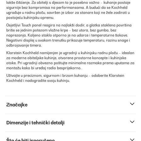
lakše čišćenje. Za obitelji s djecom to je posebno važno – kuhanje postaje
sigurnije bez kompromisa na performansama. A budući da se Kochheld
ugrađuje u radnu ploču, savršen je izbor za stanare koji ne žele zadirati u
postojeću kuhinjsku opremu.
Osjetljivi Touch panel reagira na najlakši dodir, a glatka staklena površina
briše se jednim potezom vlažne krpe – bez utora, bez gumba, bez
naprezanja. Kaljeno staklo otporno je na udarce i temperaturne šokove.
Negativni displej u svakom trenutku prikazuje temperaturu, razinu snage i
odbrojavanje timera.
Klarstein Kochheld namijenjen je ugradnji u kuhinjsku radnu ploču – idealan
za moderne obiteljske kuhinje, otvorene prostorne koncepte i kuhinjske
otoke. Pri ugradnji obvezno poštujte minimalne razmake prema uputama za
montažu kako bi uređaj radio besprijekorno.
Uživajte u preciznom, sigurnom i brzom kuhanju – odaberite Klarstein
Kochheld i nadogradite svoju kuhinju.
Značajke
Dimenzije i tehnički detalji
Što će biti isporučeno