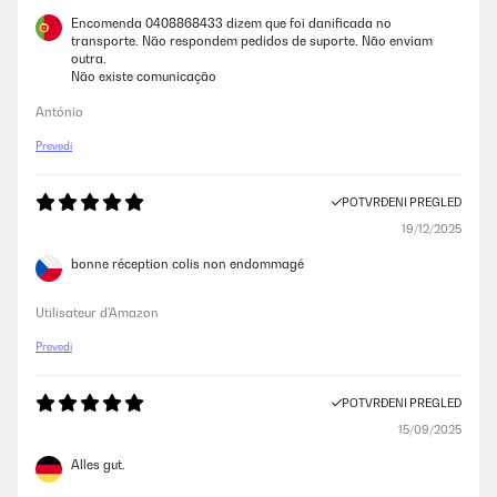
Encomenda 0408868433 dizem que foi danificada no
transporte. Não respondem pedidos de suporte. Não enviam
outra.
Não existe comunicação
António
Prevedi
POTVRĐENI PREGLED
19/12/2025
bonne réception colis non endommagé
Utilisateur d'Amazon
Prevedi
POTVRĐENI PREGLED
15/09/2025
Alles gut.