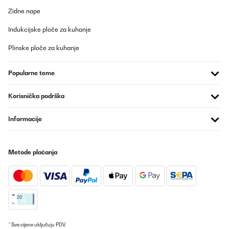
01/03/2025
Zidne nape
Super schnelle Lieferung und einfache Montage.
Indukcijske ploče za kuhanje
Amazon-Benutzer
Plinske ploče za kuhanje
Prevedi
Popularne teme
POTVRĐENI PREGLED
19/01/2025
Korisnička podrška
Se lo compré a mi madre que se está quedando sin visión. Al
Informacije
tener los mandos blancos, son más fáciles de trabajar y ver para
ella. Encima lo compré de 2a mano y estaba en perfectas
condiciones. Nuevo
Usuario/a de amazon
Metode plaćanja
Prevedi
POTVRĐENI PREGLED
15/01/2025
Petit souci de livraison, mais Klarstein à été très réactif et
* Sve cijene uključuju PDV.