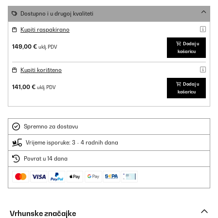
Dostupno i u drugoj kvaliteti
Kupiti raspakirano
Dodaj u
149,00 €
uklj. PDV
košaricu
Kupiti korišteno
Dodaj u
141,00 €
uklj. PDV
košaricu
Spremno za dostavu
Vrijeme isporuke: 3 - 4 radnih dana
Povrat u 14 dana
Vrhunske značajke