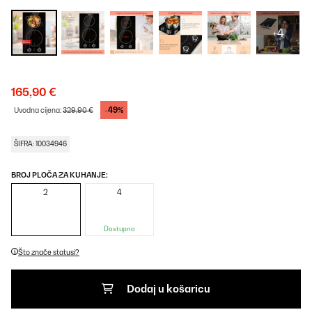
+4
165,90 €
-49%
Uvodna cijena:
329,90 €
ŠIFRA: 10034946
BROJ PLOČA ZA KUHANJE:
2
4
Dostupno
Što znače statusi?
Dodaj u košaricu