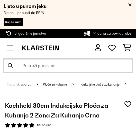
Ljeto u punom jeku
Najbolji popusti do 55 %
Kupite sada
3-godišnje jamstvo
14 dana za povrat robe
Kućanski aparati
Ploče za kuhanje
Indukcijske ploče za kuhanje
Kochheld 30cm Indukcijska Ploča za
Kuhanje 2 Zona Za Kuhanje Crna
69 ocjene