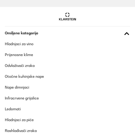
He tenido que comprar la encimera dos veces,seguramente por
qué la primera vez Hera alguna devolución mal verificada pues
tenía un mando roto mecánicamenteMe ingresaron el reembolso
incluso antes de que a ellos les llegara la devolución física Muy
bien por ellosUn poco la devolución por parte de la compañía de
transporte!Colocada la nueva va perfectamenteMejor de lo que
esperabaEs para alguien mayor y lo de los mandos mecánicos
Omiljene kategorije
está perfecto!También para alguien no mayorSi dura bastante
compra perfecta!
Hladnjaci za vino
Usuario/a de amazon
Prijenosne klime
Prevedi
Odvlaživači zraka
POTVRĐENI PREGLED
Otočne kuhinjske nape
24/03/2025
Nape dimnjaci
Piano cottura con prezzo onesto che funziona bene. Fa il suo
lavoro. Sono contenta
Infracrvene grijalice
Utente Amazon
Ledomati
Prevedi
Hladnjaci za piće
POTVRĐENI PREGLED
Rashlađivači zraka