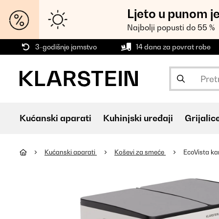
Ljeto u punom j
Najbolji popusti do 55 %
3-godišnje jamstvo
14 dana za povrat robe
Kućanski aparati
Kuhinjski uređaji
Grijalic
Kućanski aparati
Koševi za smeće
EcoVista ka