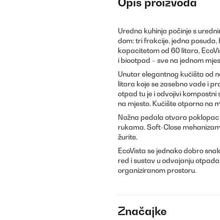
Opis proizvoda
Uredna kuhinja počinje s uredni
dom: tri frakcije, jedna posuda
kapacitetom od 60 litara, EcoVi
i biootpad – sve na jednom mjes
Unutar elegantnog kućišta od n
litara koje se zasebno vade i p
otpad tu je i odvojivi kompostni 
na mjesto. Kućište otporno na ma
Nožna pedala otvara poklopac b
rukama. Soft-Close mehanizam ti
žurite.
EcoVista se jednako dobro snalazi
red i sustav u odvajanju otpada.
organiziranom prostoru.
Značajke