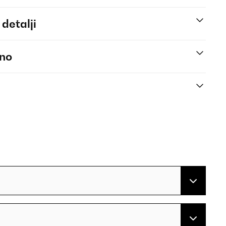
 detalji
eno