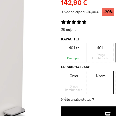
142,90 €
-20%
Uvodna cijena:
179,90 €
25 ocjene
KAPACITET:
40 Ltr
40 L
Druga
Dostupno
kombinacija
PRIMARNA BOJA:
Crna
Krem
Druga
kombinacija
Što znače statusi?