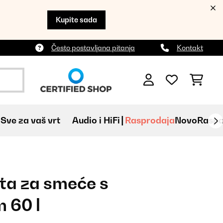
Kupite sada
Često postavljana pitanja
Kontakt
Sve za vaš vrt
Audio i HiFi
Rasprodaja
Novo
Raspa
ta za smeće s
 60 l