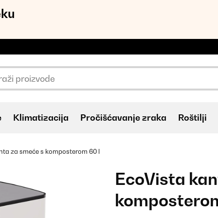
eku
e
Klimatizacija
Pročišćavanje zraka
Roštilji
nta za smeće s komposterom 60 l
EcoVista kan
komposterom