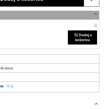
Dodaj u
košaricu
dnih dana