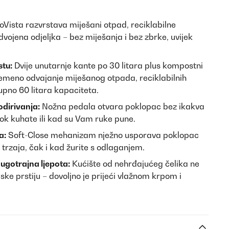
Vista razvrstava miješani otpad, reciklabilne
odvojena odjeljka – bez miješanja i bez zbrke, uvijek
stu:
Dvije unutarnje kante po 30 litara plus kompostni
meno odvajanje miješanog otpada, reciklabilnih
upno 60 litara kapaciteta.
odirivanja:
Nožna pedala otvara poklopac bez ikakva
ok kuhate ili kad su Vam ruke pune.
a:
Soft-Close mehanizam nježno usporava poklopac
 trzaja, čak i kad žurite s odlaganjem.
ugotrajna ljepota:
Kućište od nehrđajućeg čelika ne
ke prstiju – dovoljno je prijeći vlažnom krpom i