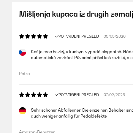
Mišljenja kupaca iz drugih zemal
POTVRĐENI PREGLED
05/05/2026
Koš je moc hezký, v kuchyni vypadá elegantně. Nádoby 
automatické zavírání. Původně přišel koš rozbitý, a
Petra
POTVRĐENI PREGLED
07/02/2026
Sehr schöner Abfalleimer. Die einzelnen Behälter sind
auch weniger anfällig für Pedaldefekte
Amazon-Benutzer