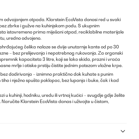
m odvajanjem otpada. Klarstein EcoVista donosi red u svaki
, bez zbrke i gužve na kuhinjskom podu. S ukupnim
sta istovremeno prima miješani otpad, reciklabilne materijale
tu, uredno odvojeno.
ehrđajućeg čelika nalaze se dvije unutarnje kante od po 30
razne – bez prelijevanja i nepotrebnog rukovanja. Za organski
spremnik kapaciteta 3 litre, koji se lako skida, prazni i vraća
sne mrlje i otiske prstiju čistite jednim potezom vlažne krpe.
ez dodirivanja – iznimno praktično dok kuhate s punim
ho i nježno spušta poklopac, bez lupanja i buke, čak i kad
 u kuhinji, hodniku, uredu ili vrtnoj kućici – svugdje gdje želite
 Naručite Klarstein EcoVista danas i uživajte u čistom,