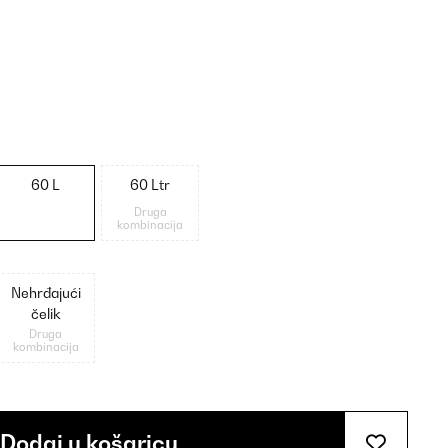
60 L
60 Ltr
Druga
kombinacija
Nehrđajući
čelik
Druga
kombinacija
Dodaj u košaricu