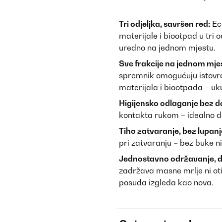
Tri odjeljka, savršen red:
Eco
materijale i biootpad u tri 
uredno na jednom mjestu.
Sve frakcije na jednom mje
spremnik omogućuju istovre
materijala i biootpada – uk
Higijensko odlaganje bez d
kontakta rukom – idealno d
Tiho zatvaranje, bez lupanj
pri zatvaranju – bez buke ni
Jednostavno održavanje, d
zadržava masne mrlje ni otis
posuda izgleda kao nova.