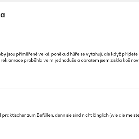
ja
jsou přiměřeně velké, poněkud hůře se vytahují, ale když přijdete na 
le reklamace proběhla velmi jednoduše a obratem jsem získla koš nový
 praktischer zum Befüllen, denn sie sind nicht länglich (wie die meiste