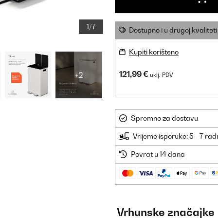
1/7
Dostupno i u drugoj kvaliteti
Kupiti korišteno
121,99 €
+2
uklj. PDV
Spremno za dostavu
Vrijeme isporuke: 5 - 7 ra
Povrat u 14 dana
Vrhunske značajke