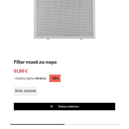
Filter masti za nape
Fi
51,90 €
69
-25%
Uvodna cijena:
69,90 €
ŠI
ŠIFRA: 10035416
Dodaj u košaricu