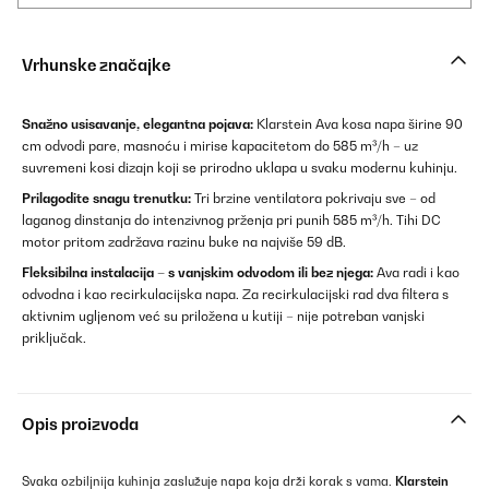
Vrhunske značajke
Snažno usisavanje, elegantna pojava:
Klarstein Ava kosa napa širine 90
cm odvodi pare, masnoću i mirise kapacitetom do 585 m³/h – uz
suvremeni kosi dizajn koji se prirodno uklapa u svaku modernu kuhinju.
Prilagodite snagu trenutku:
Tri brzine ventilatora pokrivaju sve – od
laganog dinstanja do intenzivnog prženja pri punih 585 m³/h. Tihi DC
motor pritom zadržava razinu buke na najviše 59 dB.
Fleksibilna instalacija – s vanjskim odvodom ili bez njega:
Ava radi i kao
odvodna i kao recirkulacijska napa. Za recirkulacijski rad dva filtera s
aktivnim ugljenom već su priložena u kutiji – nije potreban vanjski
priključak.
Opis proizvoda
Svaka ozbiljnija kuhinja zaslužuje napa koja drži korak s vama.
Klarstein