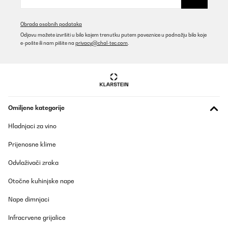
Obrada osobnih podataka
Odjavu možete izvršiti u bilo kojem trenutku putem poveznice u podnožju bilo koje
e-pošte ili nam pišite na
privacy@chal-tec.com
.
Omiljene kategorije
Hladnjaci za vino
Prijenosne klime
Odvlaživači zraka
Otočne kuhinjske nape
Nape dimnjaci
Infracrvene grijalice