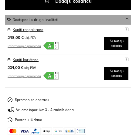
Dodaj u košaricu
Dostupno i u drugoj kvaliteti
Kupiti raspakirano
248,00 €
uklj. PDV
Dodaj u
Informacije o proizvodu
košaricu
Kupiti korišteno
234,00 €
uklj. PDV
Dodaj u
Informacije o proizvodu
košaricu
Spremno za dostavu
Vrijeme isporuke: 3 - 4 radnih dana
Povrat u 14 dana