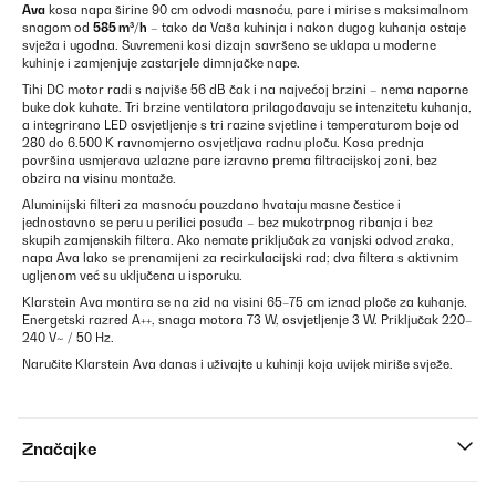
Ava
kosa napa širine 90 cm odvodi masnoću, pare i mirise s maksimalnom
snagom od
585 m³/h
– tako da Vaša kuhinja i nakon dugog kuhanja ostaje
svježa i ugodna. Suvremeni kosi dizajn savršeno se uklapa u moderne
kuhinje i zamjenjuje zastarjele dimnjačke nape.
Tihi DC motor radi s najviše 56 dB čak i na najvećoj brzini – nema naporne
buke dok kuhate. Tri brzine ventilatora prilagođavaju se intenzitetu kuhanja,
a integrirano LED osvjetljenje s tri razine svjetline i temperaturom boje od
280 do 6.500 K ravnomjerno osvjetljava radnu ploču. Kosa prednja
površina usmjerava uzlazne pare izravno prema filtracijskoj zoni, bez
obzira na visinu montaže.
Aluminijski filteri za masnoću pouzdano hvataju masne čestice i
jednostavno se peru u perilici posuđa – bez mukotrpnog ribanja i bez
skupih zamjenskih filtera. Ako nemate priključak za vanjski odvod zraka,
napa Ava lako se prenamijeni za recirkulacijski rad; dva filtera s aktivnim
ugljenom već su uključena u isporuku.
Klarstein Ava montira se na zid na visini 65–75 cm iznad ploče za kuhanje.
Energetski razred A++, snaga motora 73 W, osvjetljenje 3 W. Priključak 220–
240 V~ / 50 Hz.
Naručite Klarstein Ava danas i uživajte u kuhinji koja uvijek miriše svježe.
Značajke