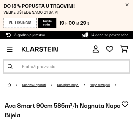
DO 18 % POPUSTA U TRGOVINI!
VELIKE UŠTEDE SAMO 24 SATA!
Kupite
19
00
28
FULLSWING18
H
M
S
sada
3-godišnje jamstvo
14 dana za povrat robe
Kućanski aparati
Kuhinjske nape
Nape dimnjaci
Ava Smart 90cm 585m³/h Nagnuta Napa
Bijela