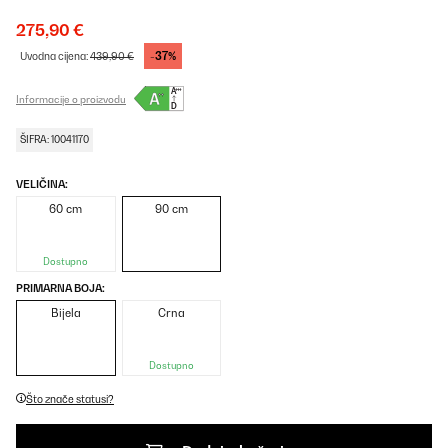
275,90 €
-37%
Uvodna cijena:
439,90 €
Informacije o proizvodu
ŠIFRA: 10041170
VELIČINA:
60 cm
90 cm
Dostupno
PRIMARNA BOJA:
Bijela
Crna
Dostupno
Što znače statusi?