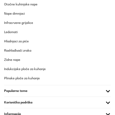
Otočne kuhinjske nape
Nape dimnjaci
Infracrvene grijalice
Ledomati
Hladnjaci za piće
Rashlađivači zraka
Zidne nape
Indukcijske ploče za kuhanje
Plinske ploče za kuhanje
Popularne teme
Korisnička podrška
Informacije