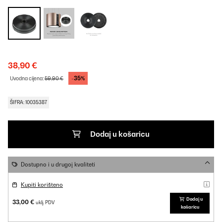
38,90 €
-35%
Uvodna cijena:
59,90 €
ŠIFRA: 10035387
Dodaj u košaricu
Dostupno i u drugoj kvaliteti
Kupiti korišteno
Dodaj u
33,00 €
uklj. PDV
košaricu