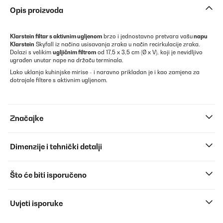
Opis proizvoda
Klarstein filtar s aktivnim ugljenom
brzo i jednostavno pretvara vašu
napu
Klarstein
Skyfall iz načina usisavanja zraka u način recirkulacije zraka.
Dolazi s velikim
ugljičnim filtrom
od 17,5 x 3,5 cm (Ø x V), koji je nevidljivo
ugrađen unutar nape na držaču terminala.
Lako uklanja kuhinjske mirise - i naravno prikladan je i kao zamjena za
dotrajale filtere s aktivnim ugljenom.
Značajke
Dimenzije i tehnički detalji
Što će biti isporučeno
Uvjeti isporuke