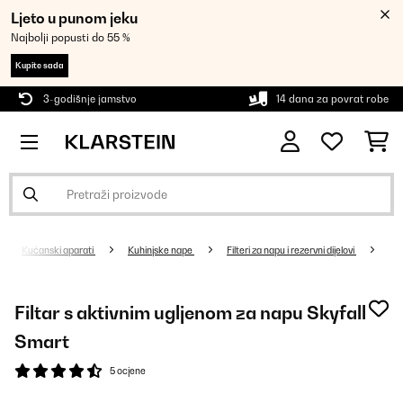
Ljeto u punom jeku
Najbolji popusti do 55 %
Kupite sada
3-godišnje jamstvo
14 dana za povrat robe
Kućanski aparati
Kuhinjske nape
Filteri za napu i rezervni dijelovi
Filtar s aktivnim ugljenom za napu Skyfall
Smart
5 ocjene