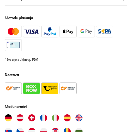
Metode plaćanja
* Sve cijene uključuju PDV.
Dostava
Međunarodni