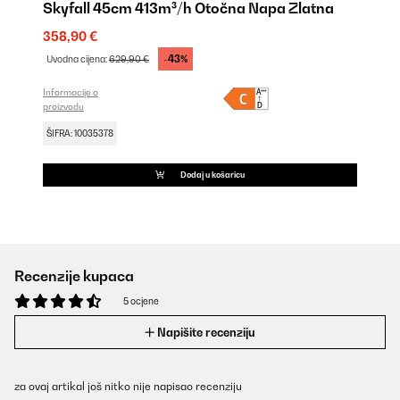
Skyfall 45cm 413m³/h Otočna Napa Zlatna
358,90 €
-43%
Uvodna cijena:
629,90 €
Informacije o
proizvodu
ŠIFRA: 10035378
Dodaj u košaricu
Recenzije kupaca
5 ocjene
Napišite recenziju
za ovaj artikal još nitko nije napisao recenziju