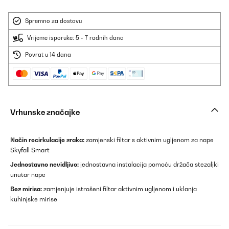
Spremno za dostavu
Vrijeme isporuke: 5 - 7 radnih dana
Povrat u 14 dana
Vrhunske značajke
Način recirkulacije zraka:
zamjenski filtar s aktivnim ugljenom za nape
Skyfall Smart
Jednostavno nevidljivo:
jednostavna instalacija pomoću držača stezaljki
unutar nape
Bez mirisa:
zamjenjuje istrošeni filtar aktivnim ugljenom i uklanja
kuhinjske mirise