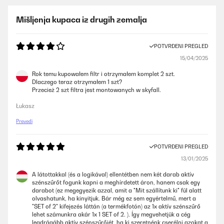
Mišljenja kupaca iz drugih zemalja
POTVRĐENI PREGLED
15/04/2025
Rok temu kupowałem filtr i otrzymałem komplet 2 szt.
Dlaczego teraz otrzymałem 1 szt?
Przecież 2 szt filtra jest montowanych w skyfall.
Łukasz
Prevedi
POTVRĐENI PREGLED
13/01/2025
A látottakkal (és a logikával) ellentétben nem két darab aktív
szénszűrőt fogunk kapni a meghírdetett áron, hanem csak egy
darabot (ez megegyezik azzal, amit a "Mit szállítunk ki" fül alatt
olvashatunk, ha kinyitjuk. Bár még ez sem egyértelmű, mert a
"SET of 2" kifejezés láttán (a termékfotón) az 1x aktív szénszűrő
lehet számunkra akár 1x 1 SET of 2. ). Így megvehetjük a cég
legdrágább aktív szénszűrőjét, ha ki szeretnénk cserélni azokat a