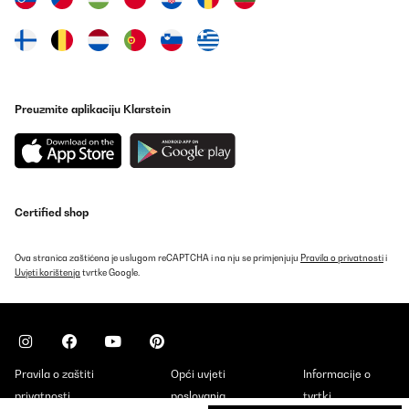
Preuzmite aplikaciju Klarstein
Certified shop
Ova stranica zaštićena je uslugom reCAPTCHA i na nju se primjenjuju
Pravila o privatnosti
i
Uvjeti korištenja
tvrtke Google.
Pravila o zaštiti
Opći uvjeti
Informacije o
privatnosti
poslovanja
tvrtki