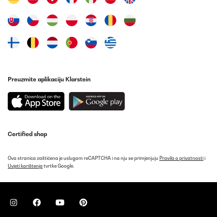
Chère mais efficace
Utilisateur d'Amazon
Prevedi
POTVRĐENI PREGLED
25/07/2023
Preuzmite aplikaciju Klarstein
Die Medien konnten nicht geladen werden. Das Gerät ist super
und funktioniert einwandfrei. Einziges negatives ist das die
Kohlefilter die man separat kaufen muss leider zu groß sind, und
wenn man sie drauf gibt wird die saugleistung weniger. Also
wenn jemandem der Geruch von essen im Haus nicht stört kann
man die weg lassen. Saugleistung könnte ein bisschen stärker
Certified shop
sein. Habe aber trotzdem Freude damit und ist der Hingucker in
meiner Küche.
Ova stranica zaštićena je uslugom reCAPTCHA i na nju se primjenjuju
Pravila o privatnosti
i
Amazon-Benutzer
Uvjeti korištenja
tvrtke Google.
Prevedi
POTVRĐENI PREGLED
05/07/2023