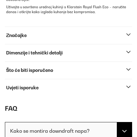
Uživajte u savršeno urednoj kuhinji s Klarstein Royal Flush Eco – naručite
danas i otkrijte kako izgleda kuhanje bez kompromisa.
Značajke
Dimenzije i tehnički detalji
Što će biti isporučeno
Uvjeti isporuke
FAQ
Kako se montira downdraft napa?