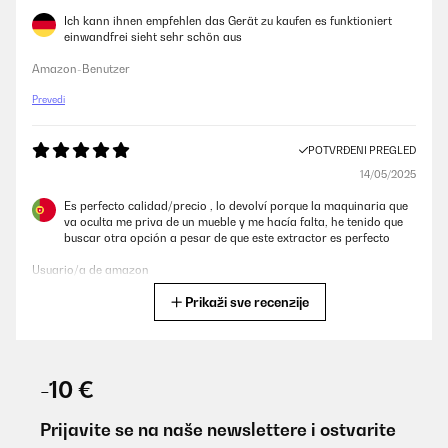
Ich kann ihnen empfehlen das Gerät zu kaufen es funktioniert
einwandfrei sieht sehr schön aus
Amazon-Benutzer
Prevedi
POTVRĐENI PREGLED
14/05/2025
Es perfecto calidad/precio , lo devolví porque la maquinaria que
va oculta me priva de un mueble y me hacía falta, he tenido que
buscar otra opción a pesar de que este extractor es perfecto
Usuario/a de amazon
Prikaži sve recenzije
Prevedi
POTVRĐENI PREGLED
30/03/2025
-10 €
Depuis 5 mois d’utilisation, super hotte, aspire très bien aussi
bien la fumée des poêles basses que la fumée des marmites
Prijavite se na naše newslettere i ostvarite
hautes. Bruit raisonnable, pas plus qu’une hotte haute