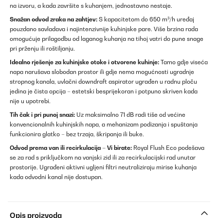
na izvoru, a kada završite s kuhanjem, jednostavno nestaje.
Snažan odvod zraka na zahtjev:
S kapacitetom do 650 m³/h uređaj
pouzdano savladava i najintenzivnije kuhinjske pare. Više brzina rada
omogućuje prilagodbu od laganog kuhanja na tihoj vatri do pune snage
pri prženju ili roštiljanju.
Idealno rješenje za kuhinjske otoke i otvorene kuhinje:
Tamo gdje viseća
napa narušava slobodan prostor ili gdje nema mogućnosti ugradnje
stropnog kanala, uvlačni downdraft aspirator ugrađen u radnu ploču
jedina je čista opcija – estetski besprijekoran i potpuno skriven kada
nije u upotrebi.
Tih čak i pri punoj snazi:
Uz maksimalno 71 dB radi tiše od većine
konvencionalnih kuhinjskih napa, a mehanizam podizanja i spuštanja
funkcionira glatko – bez trzaja, škripanja ili buke.
Odvod prema van ili recirkulacija – Vi birate:
Royal Flush Eco podešava
se za rad s priključkom na vanjski zid ili za recirkulacijski rad unutar
prostorije. Ugrađeni aktivni ugljeni filtri neutraliziraju mirise kuhanja
kada odvodni kanal nije dostupan.
Opis proizvoda