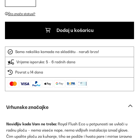
Što znače statusi?
Dodaj u košaricu
Samo nekoliko komada na skladištu - naruči brzo!
Vrijeme isporuke: 5 - 6 radnih dana
Povrat u 14 dana
Vrhunske značajke
Nevidljiv kada Vam ne treba:
Royal Flush Eco u potpunosti se uvlači u
radnu ploču – nema viseće nape, nema vidljivih instalacija iznad glave.
Čim upalite ploču za kuhanje, tiho se podiže i hvata pare i mirise izravno