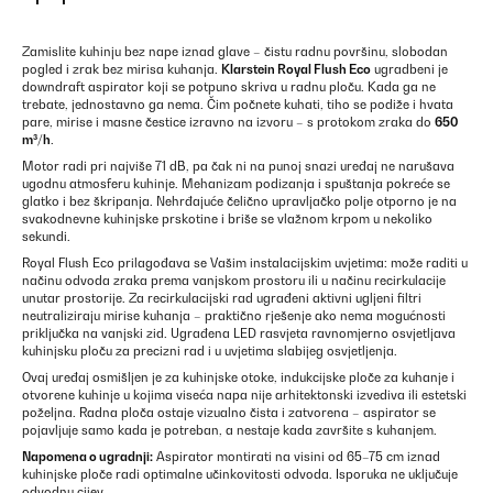
Zamislite kuhinju bez nape iznad glave – čistu radnu površinu, slobodan
pogled i zrak bez mirisa kuhanja.
Klarstein Royal Flush Eco
ugradbeni je
downdraft aspirator koji se potpuno skriva u radnu ploču. Kada ga ne
trebate, jednostavno ga nema. Čim počnete kuhati, tiho se podiže i hvata
pare, mirise i masne čestice izravno na izvoru – s protokom zraka do
650
m³/h
.
Motor radi pri najviše 71 dB, pa čak ni na punoj snazi uređaj ne narušava
ugodnu atmosferu kuhinje. Mehanizam podizanja i spuštanja pokreće se
glatko i bez škripanja. Nehrđajuće čelično upravljačko polje otporno je na
svakodnevne kuhinjske prskotine i briše se vlažnom krpom u nekoliko
sekundi.
Royal Flush Eco prilagođava se Vašim instalacijskim uvjetima: može raditi u
načinu odvoda zraka prema vanjskom prostoru ili u načinu recirkulacije
unutar prostorije. Za recirkulacijski rad ugrađeni aktivni ugljeni filtri
neutraliziraju mirise kuhanja – praktično rješenje ako nema mogućnosti
priključka na vanjski zid. Ugrađena LED rasvjeta ravnomjerno osvjetljava
kuhinjsku ploču za precizni rad i u uvjetima slabijeg osvjetljenja.
Ovaj uređaj osmišljen je za kuhinjske otoke, indukcijske ploče za kuhanje i
otvorene kuhinje u kojima viseća napa nije arhitektonski izvediva ili estetski
poželjna. Radna ploča ostaje vizualno čista i zatvorena – aspirator se
pojavljuje samo kada je potreban, a nestaje kada završite s kuhanjem.
Napomena o ugradnji:
Aspirator montirati na visini od 65–75 cm iznad
kuhinjske ploče radi optimalne učinkovitosti odvoda. Isporuka ne uključuje
odvodnu cijev.