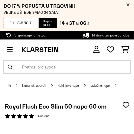
DO 17 % POPUSTA U TRGOVINI!
VELIKE UŠTEDE SAMO 24 SATA!
Kupite
14
37
05
FULLSWING17
H
M
S
sada
3-godišnje jamstvo
14 dana za povrat robe
Kućanski aparati
Kuhinjske nape
Izvlačne nape
Royal Flush Eco Slim 60 napa 60 cm
14 ocjene