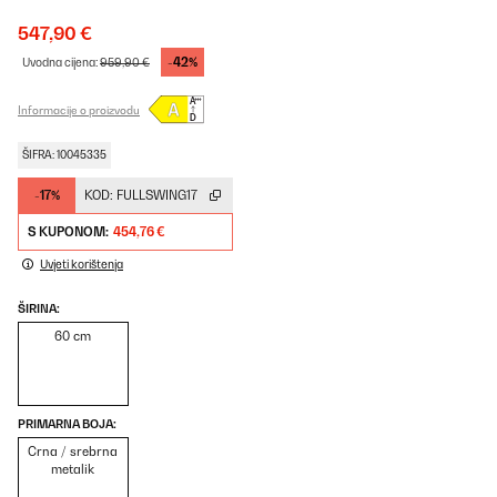
547,90 €
-42%
Uvodna cijena:
959,90 €
Informacije o proizvodu
ŠIFRA: 10045335
-17%
KOD:
FULLSWING17
S KUPONOM:
454,76 €
Uvjeti korištenja
ŠIRINA:
60 cm
PRIMARNA BOJA:
Crna / srebrna
metalik