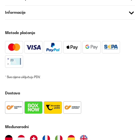
22/10/2023
Informacije
So ist es ein super Produkt nur die Aufbauanleitung ist sehr
schlecht und das angebotene Zubehör ( Filter) passt nicht. Da
sollte dringend nachgebessert werden
Metode plaćanja
Amazon-Benutzer
Prevedi
POTVRĐENI PREGLED
07/10/2023
* Sve cijene uključuju PDV.
Optisch einfach genial wie diese Abzugshaube aus der
Arbeitsplatte ausfährt.Absaugleistung ist okay, aber nicht
überwältigend.
Dostava
Amazon-Benutzer
Prevedi
POTVRĐENI PREGLED
Međunarodni
10/08/2023