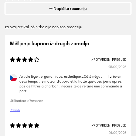
Napišite recenziju
za ovaj artikal još nitko nije napisao recenziju
Mišljenja kupaca iz drugih zemalja
POTVRĐENI PREGLED
25/09/2025
Article léger, ergonomique, esthétique….Côté négatif :- livrée en
deux temps : le moteur d’abord et la hotte quelques jours après,-
pas de filtres à charbon : nécessité de refaire une commande à
part
Utilisateur d'Amazon
Prevedi
POTVRĐENI PREGLED
01/09/2025