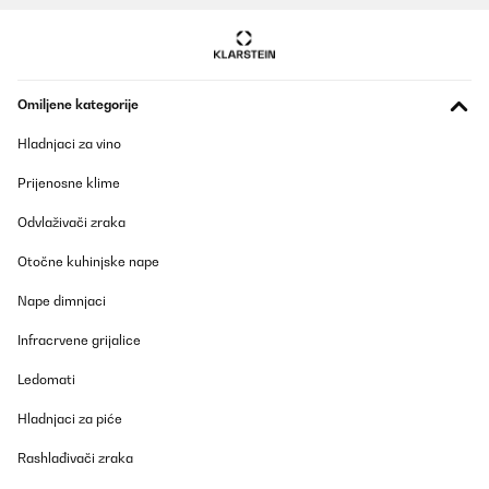
Omiljene kategorije
Hladnjaci za vino
Prijenosne klime
Odvlaživači zraka
Otočne kuhinjske nape
Nape dimnjaci
Infracrvene grijalice
Ledomati
Hladnjaci za piće
Rashlađivači zraka