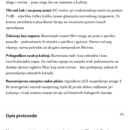
vlagu i mirise – prije nego što se nastane u kuhinji.
Tihi rad čak i na punoj snazi:
DC motor pri maksimalnoj razini ne prelazi
71 dB – otprilike toliko koliko iznosi glasnoća normalnog razgovora. Tri
brzine ventilatora plus Boost biraju se intuitivno putem touch
upravljanja.
Čišćenje bez napora:
Aluminijski masni filtri mogu se prati u perilici
posuđa – jednostavno ih stavite u perilicu i gotovo. Nema ručnog
ribanja, nema potrebe za skupim zamjenskim filtrima.
Prilagodljiva svakoj kuhinji:
Illuminosa radi i kao odvodna i kao
recirkulacijska napa. Za rad bez spoja na vanjski zrak jednostavno se
dodaje aktivni ugljični filter koji veže mirise – bez probijanja zidova ili
postavljanja odvodnih kanala.
Ravnomjerna rasvjeta radne ploče:
Ugrađeno LED osvjetljenje snage 3
W (energetski razred rasvjetnog tijela B) pruža dobru vidljivost pri
kuhanju i troši znatno manje struje od klasičnih halogenih žarulja.
Opis proizvoda