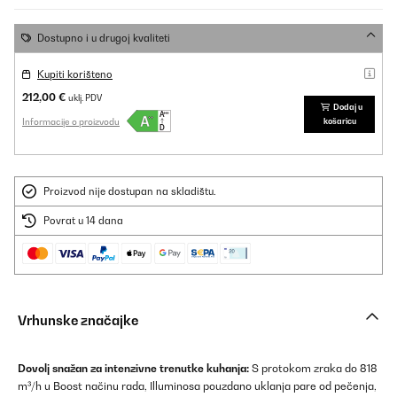
Dostupno i u drugoj kvaliteti
Kupiti korišteno
212,00 €
uklj. PDV
Dodaj u
Informacije o proizvodu
košaricu
Proizvod nije dostupan na skladištu.
Povrat u 14 dana
Vrhunske značajke
Dovolj snažan za intenzivne trenutke kuhanja:
S protokom zraka do 818
m³/h u Boost načinu rada, Illuminosa pouzdano uklanja pare od pečenja,