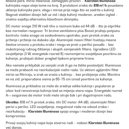
Masne pare, mirisi masnoće, zamagljeni prozori –
Klarstein Illuminosa
kuhinjska napa staje tome na kraj. S protokom zraka do
818 m³/h
pouzdano
uklanja kuhinjske pare, vlagu i mirise prije nego što se zadrže u kuhinji.
Nagnuti stakleni dizajn leži uz zid i daje kuhinji moderan, uredan izgled –
znatno svježiju alternativu klasičnom dimnjaku.
DC motor snage 210 W radi tiho s razinom buke od 44 dB – što je otprilike
kao normalan razgovor. Tri brzine ventilatora plus Boost pružaju potpunu
kontrolu: niska snaga za svakodnevnu upotrebu, puni protok zraka za
prženje i prženje na duboko ulje. Aluminijski masni filteri hvataju masne
čestice izravno u protoku zraka i mogu se prati u perilici posuđa – bez
mukotrpnog ručnog čišćenja i skupih zamjenskih filtera. Ugrađeno LED
osvjetljenje (3 W, energetski razred B) ravnomjerno osvjetljava površinu za
kuhanje, pružajući dobar pregled tijekom pripreme hrane.
Ako nemate priključak za vanjski zrak ili ga ne želite postavljati: Illuminosa
se može prebaciti na recirkulacijski način rada. Uz aktivni ugljenični filter
mirisi se filtriraju, a zrak se vraća u kuhinju – bez probijanja zida. Montira
se na zid, preporučena visina je 65–75 cm iznad površine za kuhanje.
Illuminosa je prikladna za male do srednje velike kuhinje i popularan je
izbor kod renoviranja kuhinja kad se mijenja stara napa. Energetski razred
A++ osigurava da motor troši malo struje čak i pri dugotrajnom radu.
Ukratko:
818 m³/h protok zraka, tihi DC motor (44 dB), aluminijski filteri
perivi u perilici, LED osvjetljenje, mogućnost rada na odvod zraka i
recirkulaciju –
Klarstein Illuminosa
spaja snagu i moderan dizajn bez
kompromisa.
Privoji svojoj kuhinji napa koja stvarno radi – nabavi
Klarstein Illuminosa
već danas.