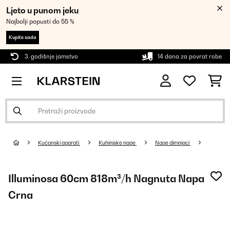
Ljeto u punom jeku
Najbolji popusti do 55 %
Kupite sada
3-godišnje jamstvo
14 dana za povrat robe
Kućanski aparati
Kuhinjske nape
Nape dimnjaci
Illuminosa 60cm 818m³/h Nagnuta Napa
Crna