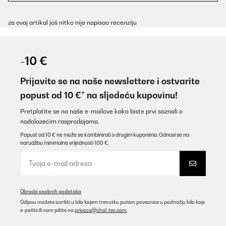
za ovaj artikal još nitko nije napisao recenziju
-10 €
Prijavite se na naše newslettere i ostvarite
popust od 10 €* na sljedeću kupovinu!
Pretplatite se na naše e-mailove kako biste prvi saznali o
nadolazećim rasprodajama.
Popust od 10 € ne može se kombinirati s drugim kuponima. Odnosi se na
narudžbu minimalne vrijednosti 100 €.
Obrada osobnih podataka
Odjavu možete izvršiti u bilo kojem trenutku putem poveznice u podnožju bilo koje
e-pošte ili nam pišite na
privacy@chal-tec.com
.