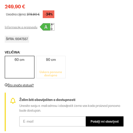
249,90 €
-34%
Uvodna cijena:
379,90 €
Informacije o proizvodu
ŠIFRA: 10047557
VELIČINA:
60 cm
90 cm
Uskoro ponovno
dostupno
Što znače statusi?
Želim biti obaviješten o dostupnosti
Unesite svoju e-mail adresu i obavijestit ćemo vas kada proizvod ponovno
bude dostupan.
Pošalji mi obavijest