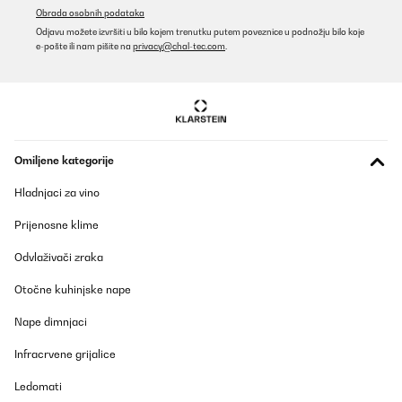
Obrada osobnih podataka
Odjavu možete izvršiti u bilo kojem trenutku putem poveznice u podnožju bilo koje
e-pošte ili nam pišite na
privacy@chal-tec.com
.
Omiljene kategorije
Hladnjaci za vino
Prijenosne klime
Odvlaživači zraka
Otočne kuhinjske nape
Nape dimnjaci
Infracrvene grijalice
Ledomati