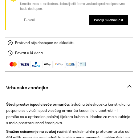
Unesite svoju e-mail adresu i obavijestit ćemo vas kada proizvod ponovno
bude dostupan.
Pošalji mi obavijest
Proizvod nije dostupan na skladištu.
Povrat u 14 dana
Vrhunske značajke
Štedi prostor ispod viseće ormarića:
Izvlačna teleskopska konstrukcija
potpuno se uvlači ispod visećeg ormarića kada nije u upotrebi – i
pomiče se u optimalan položaj tijekom kuhanja. Idealno za male kuhinje
s malo prostora iznad štednjaka.
Snažno usisavanje na svakoj razini:
S maksimalnim protokom zraka od
491 m³/h, napa sigurno izvlači kuhinjske pare, masnoću i mirise čak i na