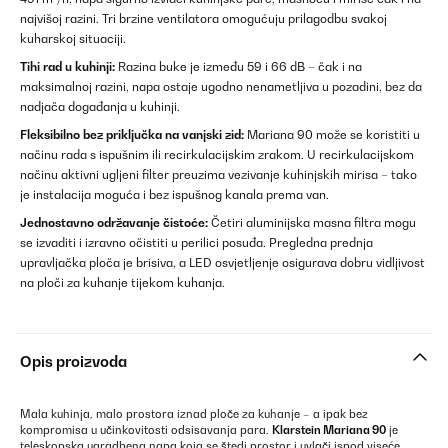
najvišoj razini. Tri brzine ventilatora omogućuju prilagodbu svakoj
kuharskoj situaciji.
Tihi rad u kuhinji:
Razina buke je između 59 i 66 dB – čak i na
maksimalnoj razini, napa ostaje ugodno nenametljiva u pozadini, bez da
nadjača događanja u kuhinji.
Fleksibilno bez priključka na vanjski zid:
Mariana 90 može se koristiti u
načinu rada s ispušnim ili recirkulacijskim zrakom. U recirkulacijskom
načinu aktivni ugljeni filter preuzima vezivanje kuhinjskih mirisa – tako
je instalacija moguća i bez ispušnog kanala prema van.
Jednostavno održavanje čistoće:
Četiri aluminijska masna filtra mogu
se izvaditi i izravno očistiti u perilici posuđa. Pregledna prednja
upravljačka ploča je brisiva, a LED osvjetljenje osigurava dobru vidljivost
na ploči za kuhanje tijekom kuhanja.
Opis proizvoda
Mala kuhinja, malo prostora iznad ploče za kuhanje – a ipak bez
kompromisa u učinkovitosti odsisavanja para.
Klarstein Mariana 90
je
teleskopska ugradbena napa koja se štedi prostor i uvlači ispod viseće