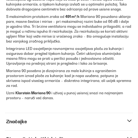
kuhinjske ormariće, a tijekom kuhanja izvlači se u optimalni položaj. Tako
dobivate dragocjene centimetre bez odricanja od prave usisne snage.
S maksimalnim protokom zraka od
491 m³/h
Mariana 90 pouzdano uklanja
pare, masne čestice i mirise – pri maksimalnoj razini buke od 66 dB i dalje
je ugodno tiha. Tri brzine ventilatora mogu se individualno prilagoditi, a rad
je moguć u režimu ispuha ili recirkulacije. Za recirkulaciju se koristi aktivni
ugljeni filter koji veže mirise iz vraćenog zraka – što omogućuje instalaciju
bez vanjskog zračnog priključka.
Integrirano LED osvjetljenje ravnomjerno osvjetljava ploču za kuhanje i
osigurava dobar pregled tijekom kuhanja. Četiri uklonjiva aluminijska
masna filtra mogu se prati u perilici posuđa i jednostavno očistiti.
Upravljanje na prednjoj strani je pregledno i lako za brisanje.
Mariana 90 posebno je dizajnirana za male kuhinje s ograničenim
prostorom iznad ploče za kuhanje: kad je napa uvučena, potpuno je
skrivena ispod visećeg ormarića – diskretno integrirana, ali uvijek spremna
za rad.
Uzmi
Klarstein Mariana 90
i uživaj u punoj usisnoj snazi na najmanjem
prostoru – naruči već danas.
Značajke