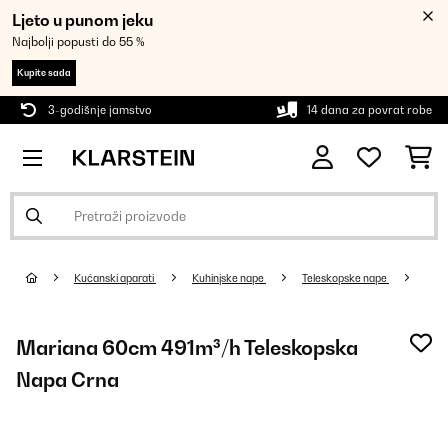
Ljeto u punom jeku
Najbolji popusti do 55 %
Kupite sada
3-godišnje jamstvo
14 dana za povrat robe
Kućanski aparati
Kuhinjske nape
Teleskopske nape
Mariana 60cm 491m³/h Teleskopska
Napa Crna