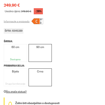
249,90 €
-28%
Uvodna cijena:
349,90 €
Informacije o proizvodu
ŠIFRA: 10045389
ŠIRINA:
60 cm
90 cm
Dostupno
PRIMARNA BOJA:
Bijela
Crna
Druga kombinacija
Što znače statusi?
Želim biti obaviješten o dostupnosti