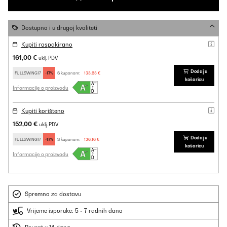
Dostupno i u drugoj kvaliteti
Kupiti raspakirano
161,00 €
uklj. PDV
Dodaj u
FULLSWING17
-17%
S kuponom:
133,63 €
košaricu
Informacije o proizvodu
Kupiti korišteno
152,00 €
uklj. PDV
Dodaj u
FULLSWING17
-17%
S kuponom:
126,16 €
košaricu
Informacije o proizvodu
Spremno za dostavu
Vrijeme isporuke: 5 - 7 radnih dana