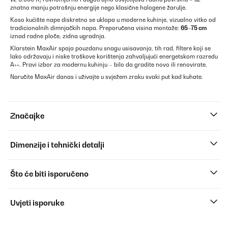
znatno manju potrošnju energije nego klasične halogene žarulje.
Koso kućište nape diskretno se uklapa u moderne kuhinje, vizualno vitko od
tradicionalnih dimnjačkih napa. Preporučena visina montaže:
65–75 cm
iznad radne ploče, zidna ugradnja.
Klarstein MaxAir spaja pouzdanu snagu usisavanja, tih rad, filtere koji se
lako održavaju i niske troškove korištenja zahvaljujući energetskom razredu
A++. Pravi izbor za modernu kuhinju – bilo da gradite novo ili renovirate.
Naručite MaxAir danas i uživajte u svježem zraku svaki put kad kuhate.
Značajke
Dimenzije i tehnički detalji
Što će biti isporučeno
Uvjeti isporuke