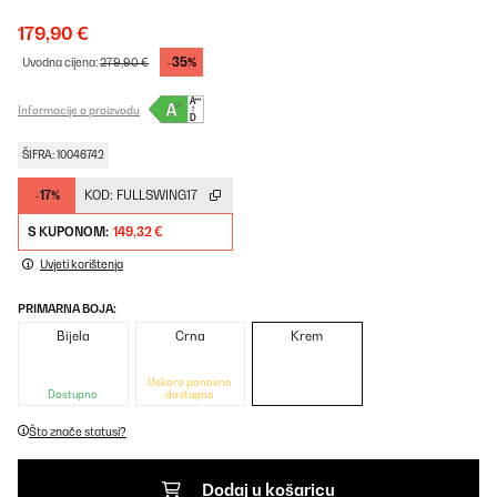
179,90 €
-35%
Uvodna cijena:
279,90 €
Informacije o proizvodu
ŠIFRA: 10046742
-17%
KOD:
FULLSWING17
S KUPONOM:
149,32 €
Uvjeti korištenja
PRIMARNA BOJA:
Bijela
Crna
Krem
Uskoro ponovno
Dostupno
dostupno
Što znače statusi?
Dodaj u košaricu