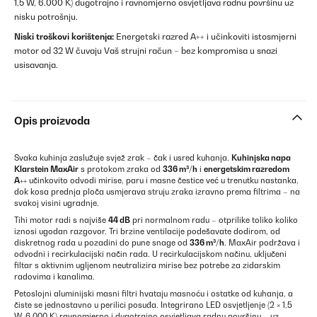
1,5 W, 6.000 K) dugotrajno i ravnomjerno osvjetljava radnu površinu uz
nisku potrošnju.
Niski troškovi korištenja:
Energetski razred A++ i učinkoviti istosmjerni
motor od 32 W čuvaju Vaš strujni račun – bez kompromisa u snazi
usisavanja.
Opis proizvoda
Svaka kuhinja zaslužuje svjež zrak – čak i usred kuhanja.
Kuhinjska napa
Klarstein MaxAir
s protokom zraka od
336 m³/h
i
energetskim razredom
A++
učinkovito odvodi mirise, paru i masne čestice već u trenutku nastanka,
dok kosa prednja ploča usmjerava struju zraka izravno prema filtrima – na
svakoj visini ugradnje.
Tihi motor radi s najviše
44 dB
pri normalnom radu – otprilike toliko koliko
iznosi ugodan razgovor. Tri brzine ventilacije podešavate dodirom, od
diskretnog rada u pozadini do pune snage od
336 m³/h
. MaxAir podržava i
odvodni i recirkulacijski način rada. U recirkulacijskom načinu, uključeni
filtar s aktivnim ugljenom neutralizira mirise bez potrebe za zidarskim
radovima i kanalima.
Petoslojni aluminijski masni filtri hvataju masnoću i ostatke od kuhanja, a
čiste se jednostavno u perilici posuđa. Integrirano LED osvjetljenje (2 × 1,5
W, 6.000 K) ravnomjerno i dugotrajno osvjetljava radnu površinu – uz