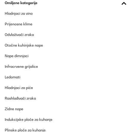
Omiljene kategorije
Hladnjaci za vino
Prijenosne klime
Odvlaživači zraka
Otočne kuhinjske nape
Nape dimnjaci
Infracrvene grijalice
Ledomati
Hladnjaci za piće
Rashlađivači zraka
Zidne nape
Indukcijske ploče za kuhanje
Plinske ploče za kuhanje