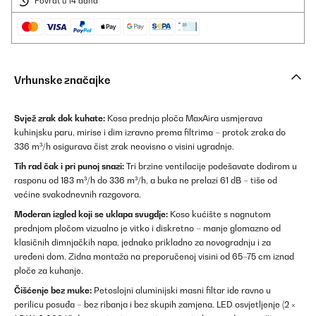
Povrat u 14 dana
Vrhunske značajke
Svjež zrak dok kuhate:
Kosa prednja ploča MaxAira usmjerava
kuhinjsku paru, mirise i dim izravno prema filtrima – protok zraka do
336 m³/h osigurava čist zrak neovisno o visini ugradnje.
Tih rad čak i pri punoj snazi:
Tri brzine ventilacije podešavate dodirom u
rasponu od 183 m³/h do 336 m³/h, a buka ne prelazi 61 dB – tiše od
većine svakodnevnih razgovora.
Moderan izgled koji se uklapa svugdje:
Koso kućište s nagnutom
prednjom pločom vizualno je vitko i diskretno – manje glomazno od
klasičnih dimnjačkih napa, jednako prikladno za novogradnju i za
uređeni dom. Zidna montaža na preporučenoj visini od 65–75 cm iznad
ploče za kuhanje.
Čišćenje bez muke:
Petoslojni aluminijski masni filtar ide ravno u
perilicu posuđa – bez ribanja i bez skupih zamjena. LED osvjetljenje (2 ×