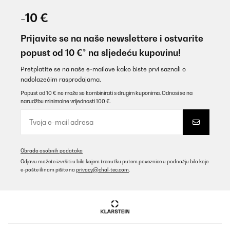
-10 €
Prijavite se na naše newslettere i ostvarite
popust od 10 €* na sljedeću kupovinu!
Pretplatite se na naše e-mailove kako biste prvi saznali o
nadolazećim rasprodajama.
Popust od 10 € ne može se kombinirati s drugim kuponima. Odnosi se na
narudžbu minimalne vrijednosti 100 €.
Obrada osobnih podataka
Odjavu možete izvršiti u bilo kojem trenutku putem poveznice u podnožju bilo koje
e-pošte ili nam pišite na
privacy@chal-tec.com
.