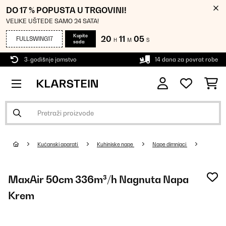
DO 17 % POPUSTA U TRGOVINI!
VELIKE UŠTEDE SAMO 24 SATA!
Kupite
20
11
05
FULLSWING17
H
M
S
sada
3-godišnje jamstvo
14 dana za povrat robe
Kućanski aparati
Kuhinjske nape
Nape dimnjaci
MaxAir 50cm 336m³/h Nagnuta Napa
Krem