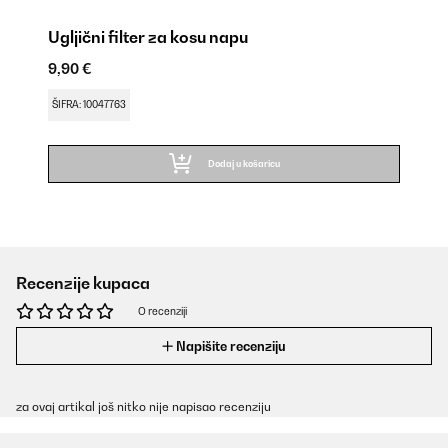
Ugljični filter za kosu napu
9,90 €
ŠIFRA: 10047763
Dodaj u košaricu
Recenzije kupaca
O recenziji
Napišite recenziju
za ovaj artikal još nitko nije napisao recenziju