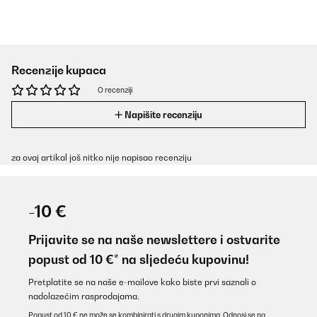
Recenzije kupaca
O recenziji
Napišite recenziju
za ovaj artikal još nitko nije napisao recenziju
-10 €
Prijavite se na naše newslettere i ostvarite
popust od 10 €* na sljedeću kupovinu!
Pretplatite se na naše e-mailove kako biste prvi saznali o
nadolazećim rasprodajama.
Popust od 10 € ne može se kombinirati s drugim kuponima. Odnosi se na