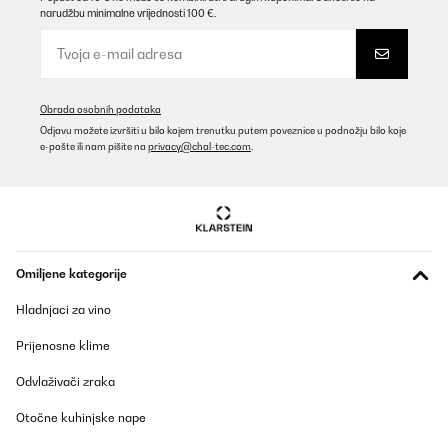
narudžbu minimalne vrijednosti 100 €.
Obrada osobnih podataka
Odjavu možete izvršiti u bilo kojem trenutku putem poveznice u podnožju bilo koje
e-pošte ili nam pišite na
privacy@chal-tec.com
.
Omiljene kategorije
Hladnjaci za vino
Prijenosne klime
Odvlaživači zraka
Otočne kuhinjske nape