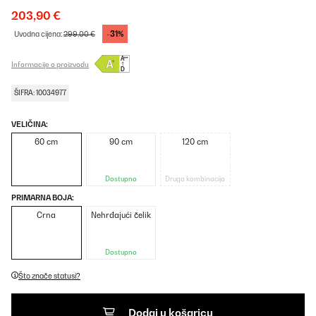
203,90 €
-31%
Uvodna cijena:
299,00 €
Informacije o proizvodu
ŠIFRA: 10034977
VELIČINA:
60 cm
90 cm
120 cm
Dostupno
Druga kombinacija
PRIMARNA BOJA:
Crna
Nehrđajući čelik
Dostupno
Što znače statusi?
Dodaj u košaricu