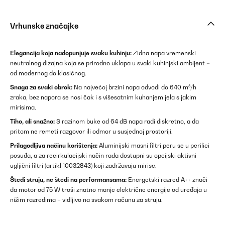
Vrhunske značajke
Elegancija koja nadopunjuje svaku kuhinju:
Zidna napa vremenski
neutralnog dizajna koja se prirodno uklapa u svaki kuhinjski ambijent –
od modernog do klasičnog.
Snaga za svaki obrok:
Na najvećoj brzini napa odvodi do 640 m³/h
zraka, bez napora se nosi čak i s višesatnim kuhanjem jela s jakim
mirisima.
Tiho, ali snažno:
S razinom buke od 64 dB napa radi diskretno, a da
pritom ne remeti razgovor ili odmor u susjednoj prostoriji.
Prilagodljiva načinu korištenja:
Aluminijski masni filtri peru se u perilici
posuđa, a za recirkulacijski način rada dostupni su opcijski aktivni
ugljični filtri (artikl 10032843) koji zadržavaju mirise.
Štedi struju, ne štedi na performansama:
Energetski razred A++ znači
da motor od 75 W troši znatno manje električne energije od uređaja u
nižim razredima – vidljivo na svakom računu za struju.