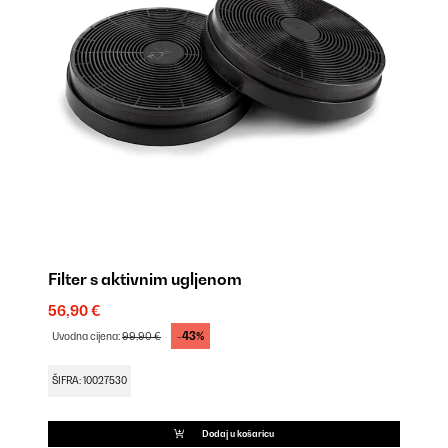
Filter s aktivnim ugljenom
56,90 €
-43%
Uvodna cijena:
99,90 €
ŠIFRA: 10027530
Dodaj u košaricu