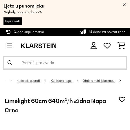
Ljeto u punom jeku
Najbolji popusti do 55 %
Kupite sada
3-godišnje jamstvo
14 dana za povrat robe
Kućanski aparati
Kuhinjske nape
Otočne kuhinjske nape
Limelight 60cm 640m³/h Zidna Napa
Crna