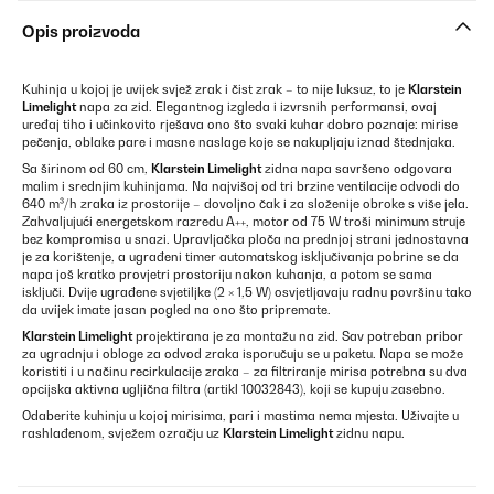
Opis proizvoda
Kuhinja u kojoj je uvijek svjež zrak i čist zrak – to nije luksuz, to je
Klarstein
Limelight
napa za zid. Elegantnog izgleda i izvrsnih performansi, ovaj
uređaj tiho i učinkovito rješava ono što svaki kuhar dobro poznaje: mirise
pečenja, oblake pare i masne naslage koje se nakupljaju iznad štednjaka.
Sa širinom od 60 cm,
Klarstein Limelight
zidna napa savršeno odgovara
malim i srednjim kuhinjama. Na najvišoj od tri brzine ventilacije odvodi do
640 m³/h zraka iz prostorije – dovoljno čak i za složenije obroke s više jela.
Zahvaljujući energetskom razredu A++, motor od 75 W troši minimum struje
bez kompromisa u snazi. Upravljačka ploča na prednjoj strani jednostavna
je za korištenje, a ugrađeni timer automatskog isključivanja pobrine se da
napa još kratko provjetri prostoriju nakon kuhanja, a potom se sama
isključi. Dvije ugrađene svjetiljke (2 × 1,5 W) osvjetljavaju radnu površinu tako
da uvijek imate jasan pogled na ono što pripremate.
Klarstein Limelight
projektirana je za montažu na zid. Sav potreban pribor
za ugradnju i obloge za odvod zraka isporučuju se u paketu. Napa se može
koristiti i u načinu recirkulacije zraka – za filtriranje mirisa potrebna su dva
opcijska aktivna ugljična filtra (artikl 10032843), koji se kupuju zasebno.
Odaberite kuhinju u kojoj mirisima, pari i mastima nema mjesta. Uživajte u
rashlađenom, svježem ozračju uz
Klarstein Limelight
zidnu napu.