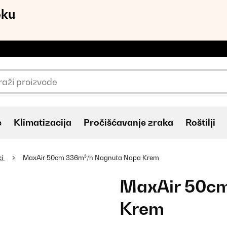
eku
e
Klimatizacija
Pročišćavanje zraka
Roštilji
ci
MaxAir 50cm 336m³/h Nagnuta Napa Krem
MaxAir 50cm
Krem