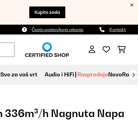
Kupite sada
Često postavljana pitanja
Kontakt
Sve za vaš vrt
Audio i HiFi
Rasprodaja
Novo
Raspa
 336m³/h Nagnuta Napa