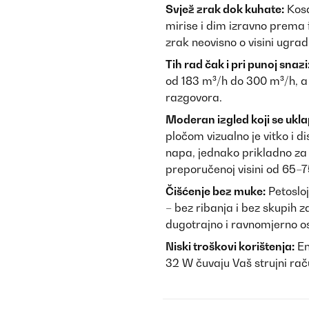
Svjež zrak dok kuhate:
Kosa
mirise i dim izravno prema 
zrak neovisno o visini ugrad
Tih rad čak i pri punoj snazi
od 183 m³/h do 300 m³/h, a 
razgovora.
Moderan izgled koji se ukla
pločom vizualno je vitko i 
napa, jednako prikladno za
preporučenoj visini od 65–7
Čišćenje bez muke:
Petosloj
– bez ribanja i bez skupih z
dugotrajno i ravnomjerno os
Niski troškovi korištenja:
En
32 W čuvaju Vaš strujni ra