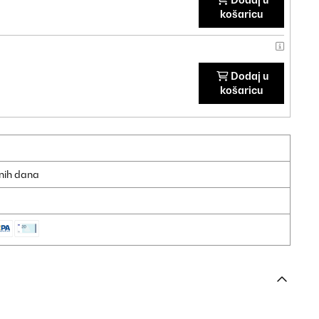
košaricu
Dodaj u
košaricu
dnih dana