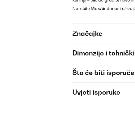
Naručite MaxAir danas i uživajt
Značajke
Dimenzije i tehnički
Što će biti isporuč
Uvjeti isporuke