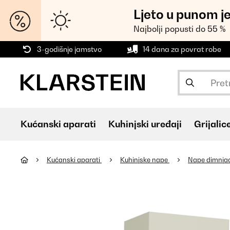
Ljeto u punom j
Najbolji popusti do 55 %
3-godišnje jamstvo
14 dana za povrat robe
Kućanski aparati
Kuhinjski uređaji
Grijalic
Kućanski aparati
Kuhinjske nape
Nape dimnja