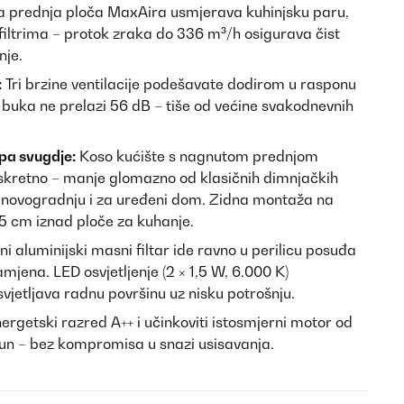
 prednja ploča MaxAira usmjerava kuhinjsku paru,
filtrima – protok zraka do 336 m³/h osigurava čist
nje.
:
Tri brzine ventilacije podešavate dodirom u rasponu
buka ne prelazi 56 dB – tiše od većine svakodnevnih
pa svugdje:
Koso kućište s nagnutom prednjom
diskretno – manje glomazno od klasičnih dimnjačkih
 novogradnju i za uređeni dom. Zidna montaža na
5 cm iznad ploče za kuhanje.
ni aluminijski masni filtar ide ravno u perilicu posuđa
amjena. LED osvjetljenje (2 × 1,5 W, 6.000 K)
vjetljava radnu površinu uz nisku potrošnju.
ergetski razred A++ i učinkoviti istosmjerni motor od
čun – bez kompromisa u snazi usisavanja.