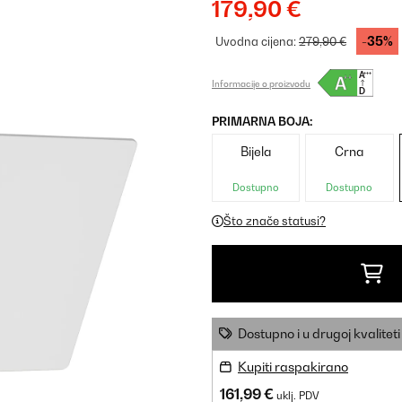
179,90 €
-35%
Uvodna cijena:
279,90 €
Informacije o proizvodu
PRIMARNA BOJA:
Bijela
Crna
Dostupno
Dostupno
Što znače statusi?
Dostupno i u drugoj kvaliteti
Kupiti raspakirano
161,99 €
uklj. PDV