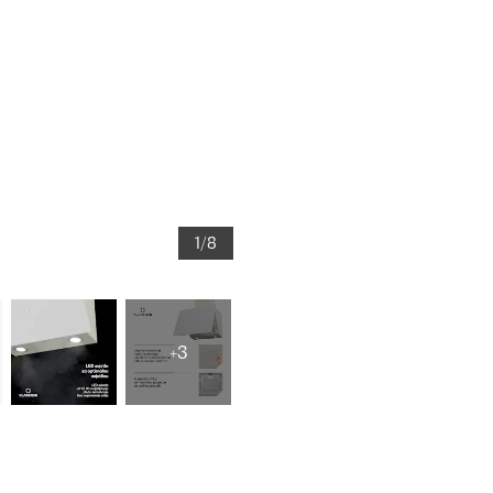
1/8
+3