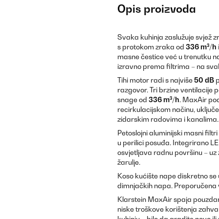
Opis proizvoda
Svaka kuhinja zaslužuje svjež z
s protokom zraka od
336 m³/h
masne čestice već u trenutku n
izravno prema filtrima – na svak
Tihi motor radi s najviše
50 dB
p
razgovor. Tri brzine ventilacij
snage od
336 m³/h
. MaxAir pod
recirkulacijskom načinu, uključe
zidarskim radovima i kanalima.
Petoslojni aluminijski masni fil
u perilici posuđa. Integrirano L
osvjetljava radnu površinu – uz
žarulje.
Koso kućište nape diskretno se 
dimnjačkih napa. Preporučena 
Klarstein MaxAir spaja pouzdanu 
niske troškove korištenja zahva
kuhinju – bilo da gradite novo ili