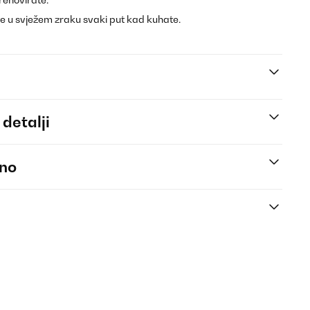
e u svježem zraku svaki put kad kuhate.
 detalji
eno