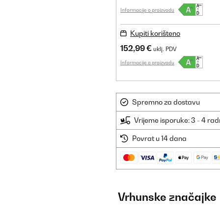
Informacije o proizvodu
Kupiti korišteno
152,99 €
uklj. PDV
Informacije o proizvodu
Spremno za dostavu
Vrijeme isporuke: 3 - 4 ra
Povrat u 14 dana
Vrhunske značajke