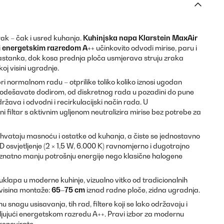
rak – čak i usred kuhanja.
Kuhinjska napa Klarstein MaxAir
i
energetskim razredom A++
učinkovito odvodi mirise, paru i
astanka, dok kosa prednja ploča usmjerava struju zraka
oj visini ugradnje.
ri normalnom radu – otprilike toliko koliko iznosi ugodan
e podešavate dodirom, od diskretnog rada u pozadini do pune
ržava i odvodni i recirkulacijski način rada. U
ni filtar s aktivnim ugljenom neutralizira mirise bez potrebe za
tri hvataju masnoću i ostatke od kuhanja, a čiste se jednostavno
ED osvjetljenje (2 × 1,5 W, 6.000 K) ravnomjerno i dugotrajno
 znatno manju potrošnju energije nego klasične halogene
uklapa u moderne kuhinje, vizualno vitko od tradicionalnih
visina montaže:
65–75 cm
iznad radne ploče, zidna ugradnja.
snagu usisavanja, tih rad, filtere koji se lako održavaju i
ljujući energetskom razredu A++. Pravi izbor za modernu
 renovirate.