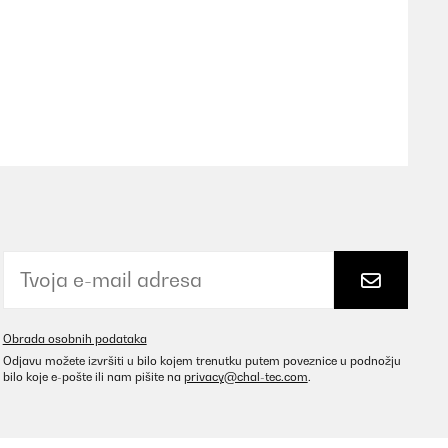
Prevedi
Prevedi
Obrada osobnih podataka
Odjavu možete izvršiti u bilo kojem trenutku putem poveznice u podnožju
bilo koje e-pošte ili nam pišite na
privacy@chal-tec.com
.