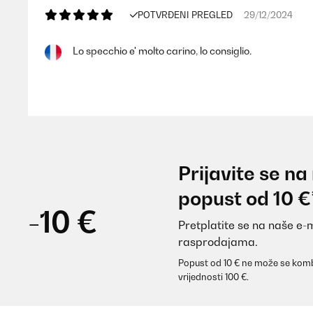
POTVRĐENI PREGLED
29/12/2024
Lo specchio e' molto carino, lo consiglio.
Utente Amazon
POTVRĐENI PREGLED
02/11/2024
Prijavite se na
Tolle Qualität
popust od 10 €
-10 €
Pretplatite se na naše e-
Amazon-Benutzer
rasprodajama.
Popust od 10 € ne može se komb
POTVRĐENI PREGLED
08/05/2024
vrijednosti 100 €.
Produkt wie erwartet, Preis Leistung völlig in Ordnu