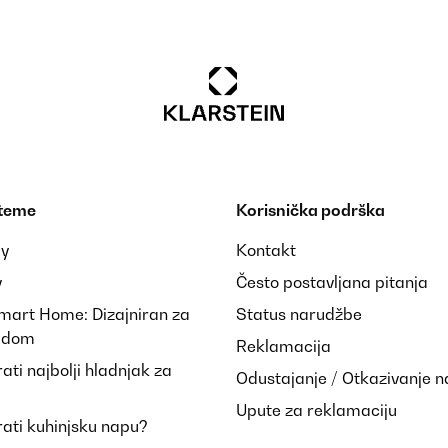
 rapide et performant. Je recommande pour le sérieux.
 teme
Korisnička podrška
ay
Kontakt
y
Često postavljana pitanja
Smart Home: Dizajniran za
Status narudžbe
i dom
Reklamacija
 rapide et performant. Je recommande pour le sérieux.
ti najbolji hladnjak za
Odustajanje / Otkazivanje 
Upute za reklamaciju
ati kuhinjsku napu?