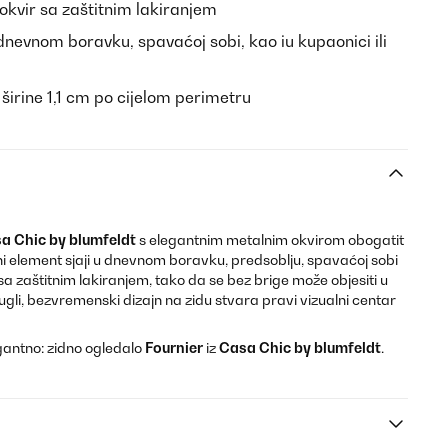
okvir sa zaštitnim lakiranjem
dnevnom boravku, spavaćoj sobi, kao iu kupaonici ili
a širine 1,1 cm po cijelom perimetru
a Chic by blumfeldt
s elegantnim metalnim okvirom obogatit
i element sjaji u dnevnom boravku, predsoblju, spavaćoj sobi
, sa zaštitnim lakiranjem, tako da se bez brige može objesiti u
gli, bezvremenski dizajn na zidu stvara pravi vizualni centar
gantno: zidno ogledalo
Fournier
iz
Casa Chic by blumfeldt
.