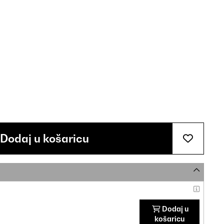
Dodaj u košaricu
Dodaj u
košaricu