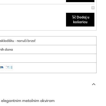
Dodaj u
košaricu
ladištu - naruči brzo!
dnih dana
 s elegantnim metalnim okvirom