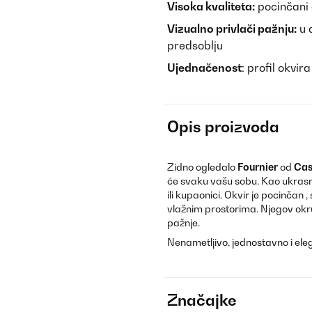
Visoka kvaliteta:
pocinčani 
Vizualno privlači pažnju:
u 
predsoblju
Ujednačenost
: profil okvir
Opis proizvoda
Zidno ogledalo
Fournier
od
Cas
će svaku vašu sobu. Kao ukrasn
ili kupaonici. Okvir je pocinčan 
vlažnim prostorima. Njegov okru
pažnje.
Nenametljivo, jednostavno i ele
Značajke