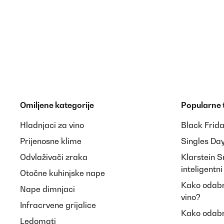
Amazon-Benutzer
POTVRĐENI PREGLED
13/02/2024
Suite a un problème avec le miroir le SAV a été très
Omiljene kategorije
Popularne
Utilisateur d'Amazon
Hladnjaci za vino
Black Frid
Prijenosne klime
Singles Da
Odvlaživači zraka
Klarstein 
POTVRĐENI PREGLED
13/02/2024
inteligentn
Otočne kuhinjske nape
Suite a un problème avec le miroir le SAV a été très
Kako odabra
Nape dimnjaci
vino?
Infracrvene grijalice
Kako odabr
Utilisateur d'Amazon
Ledomati