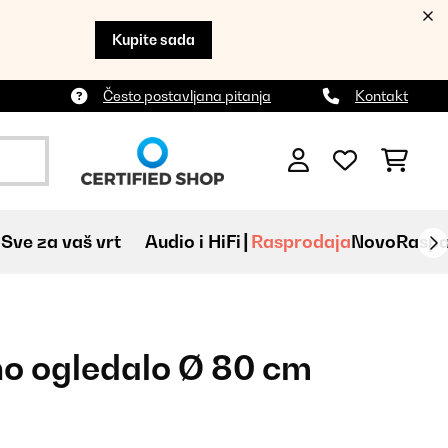
Kupite sada
Često postavljana pitanja
Kontakt
Sve za vaš vrt
Audio i HiFi
Rasprodaja
Novo
Raspa
no ogledalo Ø 80 cm