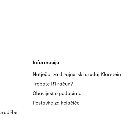
Prevedi
Informacije
Natječaj za dizajnerski uređaj Klarstein
Prevedi
Trebate R1 račun?
Obavijest o podacima
Postavke za kolačiće
narudžbe
Prevedi