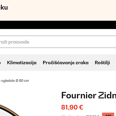
eku
e
Klimatizacija
Pročišćavanje zraka
Roštilji
o ogledalo Ø 80 cm
Fournier Zid
81,90 €