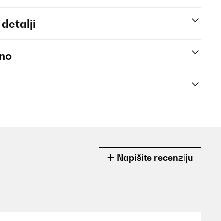
 detalji
eno
Napišite recenziju