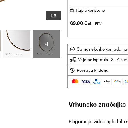
Kupiti korišteno
1/6
69,00 €
uklj. PDV
+1
Samo nekoliko komada na sk
Vrijeme isporuke: 3 - 4 ra
Povrat u 14 dana
Vrhunske značajke
Elegancija
: zidno ogledalo