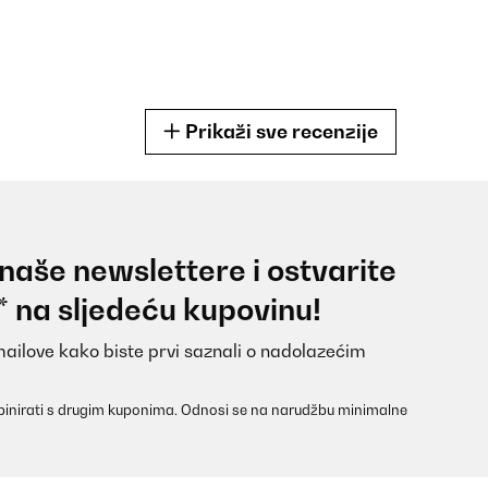
Prikaži sve recenzije
 naše newslettere i ostvarite
* na sljedeću kupovinu!
mailove kako biste prvi saznali o nadolazećim
inirati s drugim kuponima. Odnosi se na narudžbu minimalne
ng