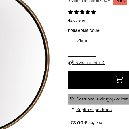
-48%
Uvodna cijena:
158,90 €
42 ocjene
PRIMARNA BOJA:
Zlato
Što znače statusi?
Dostupno i u drugoj kvaliteti
Kupiti raspakirano
73,00 €
uklj. PDV