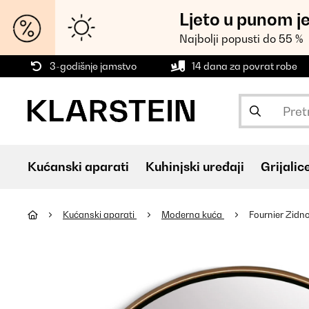
Ljeto u punom j
Najbolji popusti do 55 %
3-godišnje jamstvo
14 dana za povrat robe
Kućanski aparati
Kuhinjski uređaji
Grijalic
Kućanski aparati
Moderna kuća
Fournier Zidn