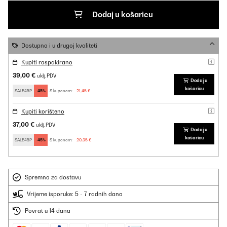
Dodaj u košaricu
Dostupno i u drugoj kvaliteti
Kupiti raspakirano
39,00 €
uklj. PDV
Dodaj u
košaricu
SALE45P
-45%
S kuponom:
21,45 €
Kupiti korišteno
37,00 €
uklj. PDV
Dodaj u
košaricu
SALE45P
-45%
S kuponom:
20,35 €
Spremno za dostavu
Vrijeme isporuke: 5 - 7 radnih dana
Povrat u 14 dana