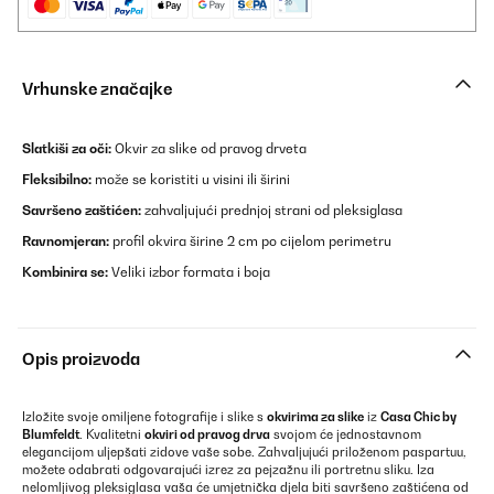
Vrhunske značajke
Slatkiši za oči:
Okvir za slike od pravog drveta
Fleksibilno:
može se koristiti u visini ili širini
Savršeno zaštićen:
zahvaljujući prednjoj strani od pleksiglasa
Ravnomjeran:
profil okvira širine 2 cm po cijelom perimetru
Kombinira se:
Veliki izbor formata i boja
Opis proizvoda
Izložite svoje omiljene fotografije i slike s
okvirima za slike
iz
Casa Chic by
Blumfeldt
. Kvalitetni
okviri od pravog drva
svojom će jednostavnom
elegancijom uljepšati zidove vaše sobe. Zahvaljujući priloženom paspartuu,
možete odabrati odgovarajući izrez za pejzažnu ili portretnu sliku. Iza
nelomljivog pleksiglasa vaša će umjetnička djela biti savršeno zaštićena od