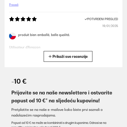
Prevedi
POTVRĐENI PREGLED
19/01/2025
produit bien emballé, belle qualité.
Utilisateur d'Amazon
Prikaži sve recenzije
Prevedi
POTVRĐENI PREGLED
16/01/2025
-10 €
Ware wie beschrieben einwandfrei verpackt und schnelle
Lieferung!!!
Prijavite se na naše newslettere i ostvarite
popust od 10 €* na sljedeću kupovinu!
Amazon-Benutzer
Prevedi
Pretplatite se na naše e-mailove kako biste prvi saznali o
nadolazećim rasprodajama.
Popust od 10 € ne može se kombinirati s drugim kuponima. Odnosi se na
POTVRĐENI PREGLED