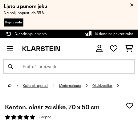
Ljeto u punom jeku
Najbolji popusti do 55 %
Kupite sada
3-godišnje jamstvo
14 dana za povrat robe
Kućanski aparati
Moderna kuća
Okviri za slike
Kenton, okvir za slike, 70 x 50 cm
51 ocjene