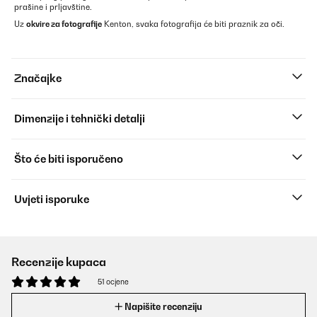
prašine i prljavštine.
Uz
okvire za fotografije
Kenton, svaka fotografija će biti praznik za oči.
Značajke
Dimenzije i tehnički detalji
Što će biti isporučeno
Uvjeti isporuke
Recenzije kupaca
51 ocjene
Napišite recenziju