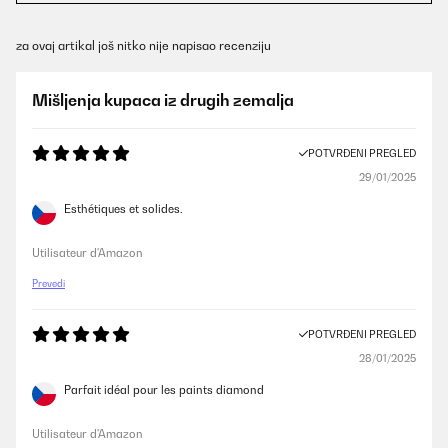
za ovaj artikal još nitko nije napisao recenziju
Mišljenja kupaca iz drugih zemalja
POTVRĐENI PREGLED
29/01/2025
Esthétiques et solides.
Utilisateur d'Amazon
Prevedi
POTVRĐENI PREGLED
28/01/2025
Parfait idéal pour les paints diamond
Utilisateur d'Amazon