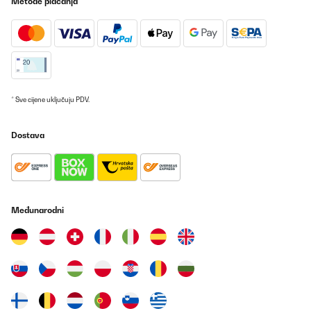
Metode plaćanja
POTVRĐENI PREGLED
18/12/2024
Correspond à mes attentes et emballage soigné
Utilisateur d'Amazon
Prevedi
* Sve cijene uključuju PDV.
POTVRĐENI PREGLED
Dostava
30/05/2024
Rahmen Gerne wieder
Amazon-Benutzer
Međunarodni
Prevedi
POTVRĐENI PREGLED
30/05/2024
Gerne wieder