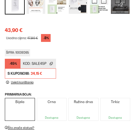
+2
43,90 €
-8%
Uvodna cijena:
47,90 €
ŠIFRA: 10039265
-45%
KOD:
SALE45P
S KUPONOM:
24,15 €
Uvjeti korištenja
PRIMARNA BOJA:
Bijela
Crna
Ružino drvo
Tirkiz
Dostupno
Dostupno
Dostupno
Što znače statusi?