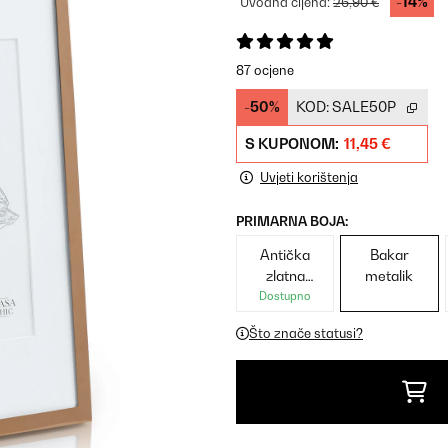
-14%
Uvodna cijena:
26,90 €
87 ocjene
-50%
KOD:
SALE50P
S KUPONOM:
11,45 €
Uvjeti korištenja
PRIMARNA BOJA:
Antička
Bakar
zlatna
metalik
metalik
Dostupno
Što znače statusi?