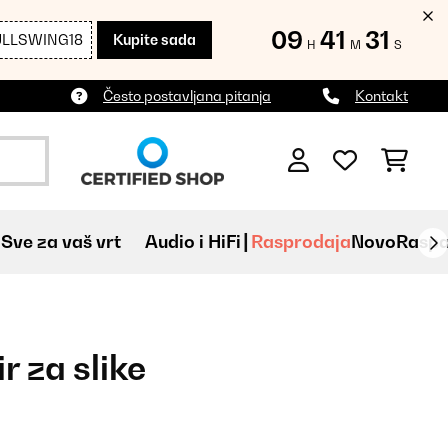
09
41
29
ULLSWING18
Kupite sada
H
M
S
Često postavljana pitanja
Kontakt
Sve za vaš vrt
Audio i HiFi
Rasprodaja
Novo
Raspa
r za slike