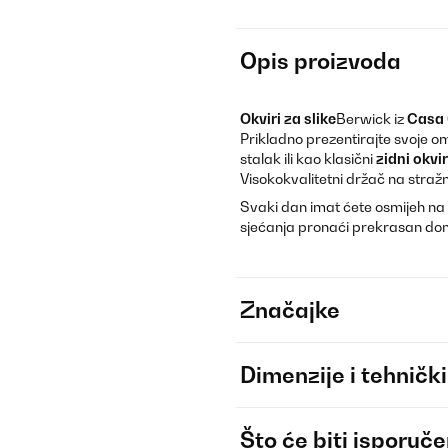
Opis proizvoda
Okviri za slike
Berwick iz
Casa 
Prikladno prezentirajte svoje omil
stalak ili kao klasični
zidni okvir
Visokokvalitetni držač na stražn
Svaki dan imat ćete osmijeh na 
sjećanja pronaći prekrasan do
Značajke
Dimenzije i tehnički
Što će biti isporuč