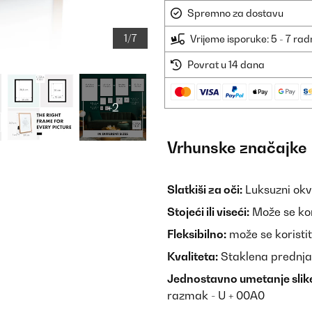
Spremno za dostavu
1/7
Vrijeme isporuke: 5 - 7 ra
Povrat u 14 dana
+2
Vrhunske značajke
Slatkiši za oči:
Luksuzni okvi
Stojeći ili viseći:
Može se kori
Fleksibilno:
može se koristiti u
Kvaliteta:
Staklena prednja
Jednostavno umetanje slik
razmak - U + 00A0