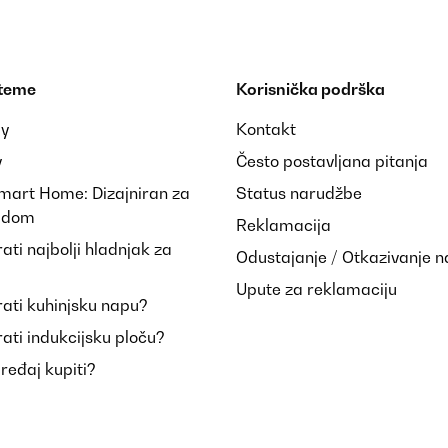
 teme
Korisnička podrška
ay
Kontakt
y
Često postavljana pitanja
Smart Home: Dizajniran za
Status narudžbe
i dom
Reklamacija
tico, e de qualidade.
ti najbolji hladnjak za
Odustajanje / Otkazivanje 
Upute za reklamaciju
ati kuhinjsku napu?
ati indukcijsku ploču?
uređaj kupiti?