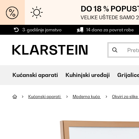
DO 18 % POPUS
VELIKE UŠTEDE SAMO 2
3-godišnje jamstvo
14 dana za povrat robe
Kućanski aparati
Kuhinjski uređaji
Grijalic
Kućanski aparati
Moderna kuća
Okviri za slike