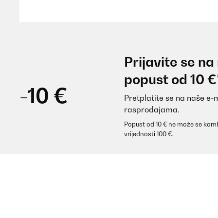
Amazon-Benutzer
POTVRĐENI PREGLED
16/01/2025
Prijavite se na
Quality is good and has nice stable structure. It loo
popust od 10 €
-10 €
Pretplatite se na naše e-
Amazon user
rasprodajama.
Popust od 10 € ne može se komb
POTVRĐENI PREGLED
12/12/2024
vrijednosti 100 €.
Bien
Utilisateur d'Amazon