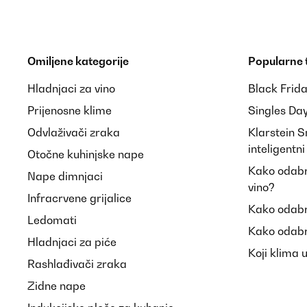
POTVRĐENI PREGLED
08/11/2024
Bella cornice e di ottima qualità’ per il prezzo pagato
Omiljene kategorije
Popularne
Utente Amazon
Hladnjaci za vino
Black Frid
Prijenosne klime
Singles Da
Odvlaživači zraka
Klarstein 
POTVRĐENI PREGLED
04/11/2024
inteligentn
Otočne kuhinjske nape
As medidas incluem o rebordo da moldura. Muito prá
Kako odabra
Nape dimnjaci
vino?
Infracrvene grijalice
Kako odabr
Usuario/a de amazon
Ledomati
Kako odabr
Hladnjaci za piće
Koji klima 
POTVRĐENI PREGLED
03/11/2024
Rashlađivači zraka
Zidne nape
Satisfait