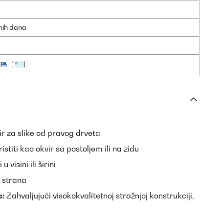
dnih dana
r za slike od pravog drveta
stiti kao okvir sa postoljem ili na zidu
 visini ili širini
 strana
e:
Zahvaljujući visokokvalitetnoj stražnjoj konstrukciji,