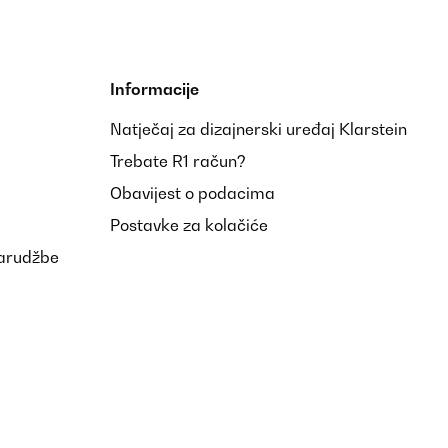
Informacije
Natječaj za dizajnerski uređaj Klarstein
Prevedi
Trebate R1 račun?
Obavijest o podacima
Postavke za kolačiće
narudžbe
Prevedi