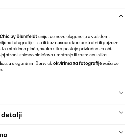
Chic by Blumfeldt
unijet će novu eleganciju u vaš dom.
jene fotografije - sa ili bez nosača: kao portretni ili pejzažni
. Iza staklene ploče, svaka slika postaje privlačna za oči.
joj strani iznimno olakšava umetanje ili razmjenu slika.
licu: u elegantnim Berwick
okvirima za fotografije
vaša će
m.
 detalji
eno