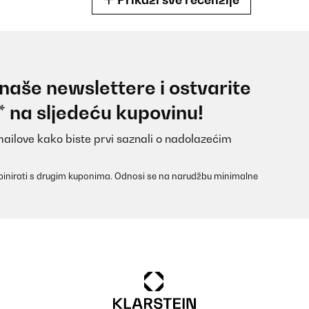
 naše newslettere i ostvarite
ks pretty and changes the atmosphere in a positive way.
* na sljedeću kupovinu!
mailove kako biste prvi saznali o nadolazećim
inirati s drugim kuponima. Odnosi se na narudžbu minimalne