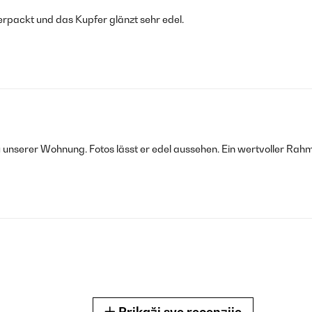
erpackt und das Kupfer glänzt sehr edel.
nserer Wohnung. Fotos lässt er edel aussehen. Ein wertvoller Rahmen
Prikaži sve recenzije