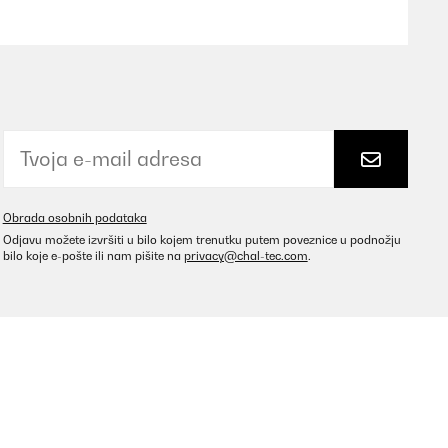
Prevedi
Prevedi
Obrada osobnih podataka
Odjavu možete izvršiti u bilo kojem trenutku putem poveznice u podnožju
bilo koje e-pošte ili nam pišite na
privacy@chal-tec.com
.
Prevedi