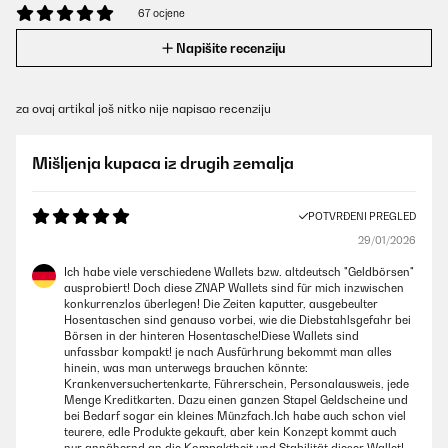
67 ocjene
Napišite recenziju
za ovaj artikal još nitko nije napisao recenziju
Mišljenja kupaca iz drugih zemalja
POTVRĐENI PREGLED
29/01/2026
Ich habe viele verschiedene Wallets bzw. altdeutsch "Geldbörsen"
ausprobiert! Doch diese ZNAP Wallets sind für mich inzwischen
konkurrenzlos überlegen! Die Zeiten kaputter, ausgebeulter
Hosentaschen sind genauso vorbei, wie die Diebstahlsgefahr bei
Börsen in der hinteren Hosentasche!Diese Wallets sind
unfassbar kompakt! je nach Ausfürhrung bekommt man alles
hinein, was man unterwegs brauchen könnte:
Krankenversuchertenkarte, Führerschein, Personalausweis, jede
Menge Kreditkarten. Dazu einen ganzen Stapel Geldscheine und
bei Bedarf sogar ein kleines Münzfach.Ich habe auch schon viel
teurere, edle Produkte gekauft, aber kein Konzept kommt auch