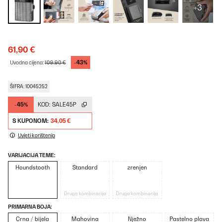
+3
61,90 €
-43%
Uvodna cijena:
109,90 €
ŠIFRA: 10045252
-45%
KOD:
SALE45P
S KUPONOM:
34,05 €
Uvjeti korištenja
VARIJACIJA TEME:
Houndstooth
Standard
zrenjen
Druga kombinacija
Druga kombinacija
PRIMARNA BOJA:
Crna / bijela
Mahovina
Nježno
Pastelno plava