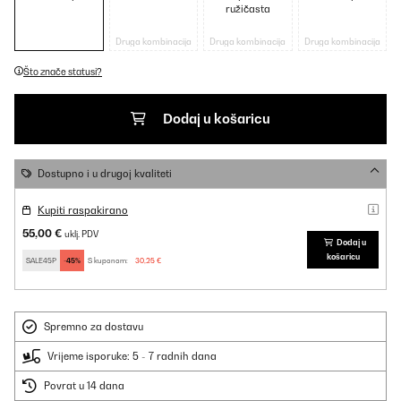
ružičasta
Druga kombinacija
Druga kombinacija
Druga kombinacija
Što znače statusi?
Dodaj u košaricu
Dostupno i u drugoj kvaliteti
Kupiti raspakirano
55,00 €
uklj. PDV
Dodaj u
košaricu
SALE45P
-45%
S kuponom:
30,25 €
Spremno za dostavu
Vrijeme isporuke: 5 - 7 radnih dana
Povrat u 14 dana