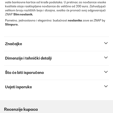
vaše bankovne kartice od krađe podataka. U pretinac za novčanice visoke
kvalitete stoje rasklopljene novčanice do veličine od 200 eura. Zahvaljujući
velikom broju različitih boja i dizajna, svatko će pronaći svoj odgovarajući
ZNAP
Slim novčanik.
Pametno, jednostavno i elegantno: budućnost
novčanika
zove se ZNAP by
Slimpuro.
Značajke
Dimenzije i tehnički detalji
Što će biti isporučeno
Uvjeti isporuke
Recenzije kupaca