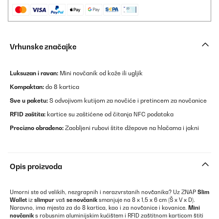
Vrhunske značajke
Luksuzan i ravan:
Mini novčanik od kože ili ugljik
Kompaktan:
do 8 kartica
Sve u paketu:
S odvojivom kutijom za novčiće i pretincem za novčanice
RFID zaštita:
kartice su zaštićene od čitanja NFC podataka
Precizno obrađeno:
Zaobljeni rubovi štite džepove na hlačama i jakni
Opis proizvoda
Umorni ste od velikih, nezgrapnih i nerazvrstanih novčanika? Uz ZNAP
Slim
Wallet
iz
slimpur
vaš
se novčanik
smanjuje na 8 x 1,5 x 6 cm (Š x V x D).
Naravno, ima mjesta za do 8 kartica, kao i za novčanice i kovanice.
Mini
novčanik
s robusnim aluminijskim kućištem i RFID zaštitnom karticom štiti