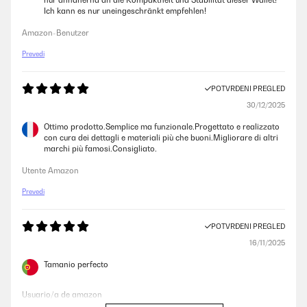
nur annähernd an die Kompaktheit und Stabilität dieser Wallet!
Ich kann es nur uneingeschränkt empfehlen!
Amazon-Benutzer
Prevedi
POTVRĐENI PREGLED
30/12/2025
Ottimo prodotto.Semplice ma funzionale.Progettato e realizzato
con cura dei dettagli e materiali più che buoni.Migliorare di altri
marchi più famosi.Consigliato.
Utente Amazon
Prevedi
POTVRĐENI PREGLED
16/11/2025
Tamanio perfecto
Usuario/a de amazon