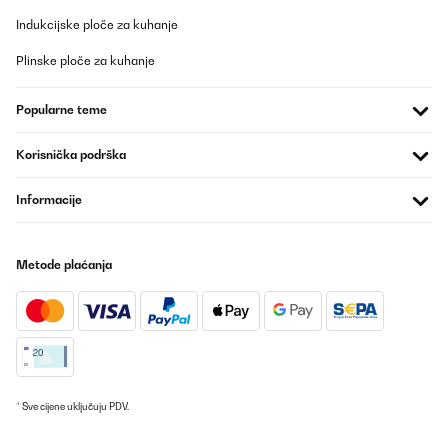
Indukcijske ploče za kuhanje
POTVRĐENI PREGLED
Plinske ploče za kuhanje
06/02/2025
ZNAP Wallet - Davvero Bellissimo e Soprattutto SlimHo
Popularne teme
acquistato questo fantastico Wallet Portafoglio Slim della ZNAP
diverso tempo fa.Ho aspettato per la recensione per vedere a
lungo tempo la qualità e la praticità restavano invariate.Posso
Korisnička podrška
dire di sì, ottimo e qualitativamente al top.Vera Pelle e acciaio ,
Slim e Compatto e leggero.Lo consiglio
Informacije
Utente Amazon
Prevedi
Metode plaćanja
POTVRĐENI PREGLED
30/01/2025
Simple and functional. Web domain for registration isn't
registered - that is only negative
Amazon-Benutzer
* Sve cijene uključuju PDV.
Prevedi