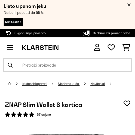
Ljeto u punom jeku
Najbolji popusti do 55 %
Kupite sada
3-godišnje jamstvo
14 dana za povrat robe
Kućanski aparati
Moderna kuća
Novčanici
ZNAP Slim Wallet 8 kartica
67 ocjene